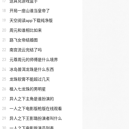
17
送真充游戏盒子
18
开局一座山谁当皇帝了
19
天空阅读app下载纯净版
20
周元和谁相比如来
21
路飞女帝结婚图
22
南宫流云完结了吗
23
元尊周元的师傅是什么境界
24
冰岛普洱龙珠是什么东西
25
龙珠软膏不能超过几天
26
植入七龙珠的男明星
27
异人之下主角是谁扮演的
28
一人之下电影版枪版在线观看
29
异人之下王影璐扮演者叫什么
30
一人之下电影版演员列表