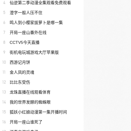
4
仙逆第二季动漫全集观看免费观看
5
澄字一般人压不住
6
鸣人到小樱家拔萝卜是哪一集
7
开局一座山番外在线
8
CCTV5今天直播
9
街机电玩城游戏大厅苹果版
10
西游记月饼
11
金人凤的灵魂
12
比比东受伤
13
龙珠直播在线观看体育
14
我的世界发酵的蜘蛛眼
15
狐妖小红娘动漫第一集开播时间
16
开局一座山谁死了