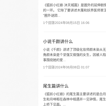
《狐妖小红娘·沐天城篇》是圈外的延伸剧
的一环。 它除了要讲述木蔑和妖界医师翠
“圈外谜团...
1个回答
2024年08月15日 16:06
小说千颜讲什么
小说《千颜》讲述了顶级化妆师颜未染从无
角颜未染是个坚强又倔强的女生，因被人陷
事围绕她的爱...
1个回答
2024年08月08日 01:07
尾生篇讲什么
《狐妖小红娘》的尾生篇主要讲述的是白月
生和月啼暇在森林中相遇并一见钟情，尾生
上桥下见面。...