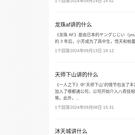
1个回答
2024年09月19日 14:52
龙珠af讲的什么
《龙珠 AF》是由日本的ヤングじじい（youn
的 3 年后，小芳成为了高中生，悟天和帕
1个回答
2024年09月13日 18:12
天师下山讲的什么
《一人之下》中“天师下山”的情节包含了
加入了哪都通公司，公司开始介入八奇技相
等。此外，...
1个回答
2024年09月08日 15:31
沐天城讲什么