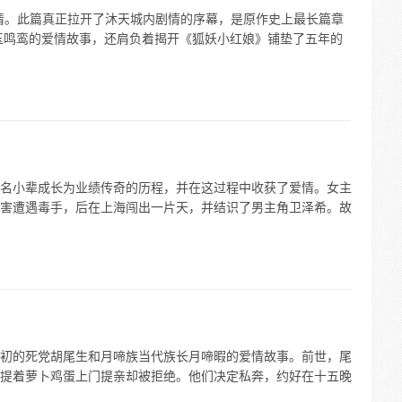
情。此篇真正拉开了沐天城内剧情的序幕，是原作史上最长篇章
玉鸣鸾的爱情故事，还肩负着揭开《狐妖小红娘》铺垫了五年的
名小辈成长为业绩传奇的历程，并在这过程中收获了爱情。女主
害遭遇毒手，后在上海闯出一片天，并结识了男主角卫泽希。故
初的死党胡尾生和月啼族当代族长月啼暇的爱情故事。前世，尾
提着萝卜鸡蛋上门提亲却被拒绝。他们决定私奔，约好在十五晚