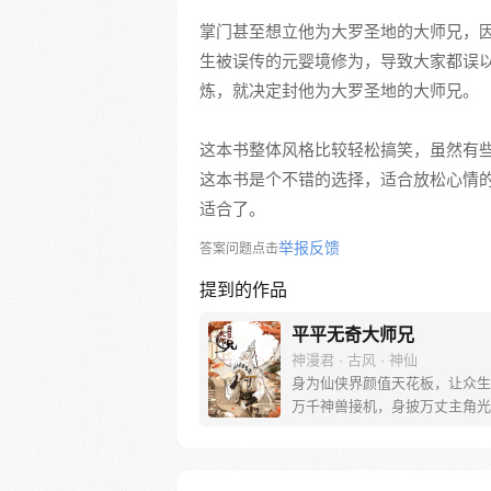
掌门甚至想立他为大罗圣地的大师兄，
生被误传的元婴境修为，导致大家都误
炼，就决定封他为大罗圣地的大师兄。
这本书整体风格比较轻松搞笑，虽然有
这本书是个不错的选择，适合放松心情
适合了。
举报反馈
答案问题点击
提到的作品
平平无奇大师兄
神漫君 · 古风 · 神仙
身为仙侠界颜值天花板，让众生
万千神兽接机，身披万丈主角光
有颜值牛逼症的我居然，不会修
莫非，我是个花瓶！这不可能！
承认！！！ 丘比特曰：对不起，你对大