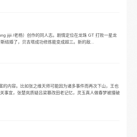
g jijii /老杨）创作的同人志。剧情定位在龙珠 GT 打败一星龙
蕾斯结婚了，贝吉塔成功修炼能变成超三。新的敌...
丰富的内容。比如张之维天师可能因为诸多事件而再次下山，王也
关事宜，张楚岚质疑吕梁篡改田老记忆，灵玉真人做春梦被撞破