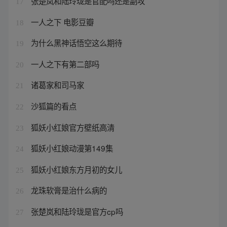
张楚岚和陆玲珑是官配吗还是副攻
17
一人之下 电影豆瓣
18
为什么黑神话悟空这么期待
19
一人之下有第二部吗
20
诸葛家和司马家
21
沙狐篇的看点
22
狐妖小红娘官方壁纸高清
23
狐妖小红娘动漫第149集
24
狐妖小红娘东方月初的女儿
25
龙珠软膏是治什么病的
26
张楚岚和陆玲珑是官方cp吗
27