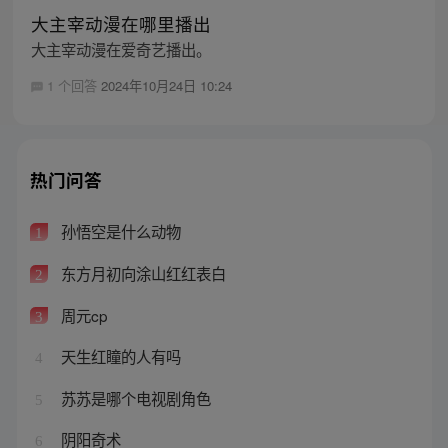
大主宰动漫在哪里播出
大主宰动漫在爱奇艺播出。
1 个回答
2024年10月24日 10:24
热门问答
孙悟空是什么动物
1
东方月初向涂山红红表白
2
周元cp
3
天生红瞳的人有吗
4
苏苏是哪个电视剧角色
5
阴阳奇术
6