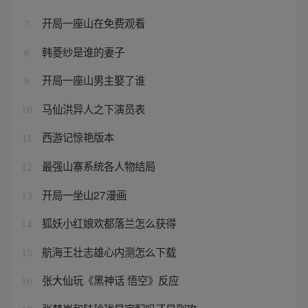
开局一座山在免费观看
7
韩菱纱是谁的妻子
8
开局一座山男主娶了谁
9
马仙洪异人之下演员表
10
西游记惊艳版本
11
最强山寨系统各人物结局
12
开局一坐山27漫画
13
狐妖小红娘欢都落兰怎么获得
14
航海王壮志雄心内测怎么下载
15
张大仙玩《黑神话 悟空》反应
16