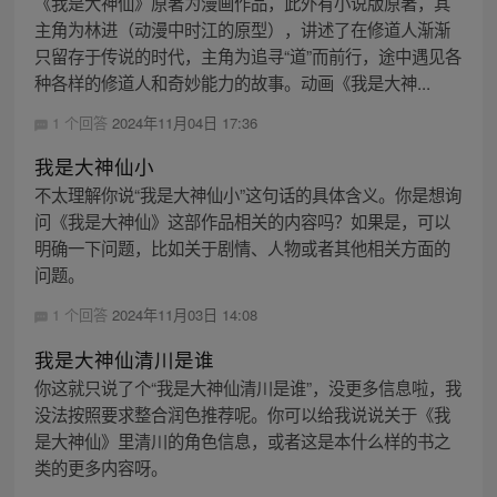
《我是大神仙》原著为漫画作品，此外有小说版原著，其
主角为林进（动漫中时江的原型），讲述了在修道人渐渐
只留存于传说的时代，主角为追寻“道”而前行，途中遇见各
种各样的修道人和奇妙能力的故事。动画《我是大神...
1 个回答
2024年11月04日 17:36
我是大神仙小
不太理解你说“我是大神仙小”这句话的具体含义。你是想询
问《我是大神仙》这部作品相关的内容吗？如果是，可以
明确一下问题，比如关于剧情、人物或者其他相关方面的
问题。
1 个回答
2024年11月03日 14:08
我是大神仙清川是谁
你这就只说了个“我是大神仙清川是谁”，没更多信息啦，我
没法按照要求整合润色推荐呢。你可以给我说说关于《我
是大神仙》里清川的角色信息，或者这是本什么样的书之
类的更多内容呀。