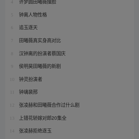
许梦圆田曦薇撞脸
4
钟离人物性格
5
追玉逐天
6
田曦薇真实身高对比
7
汉钟离的扮演者蔡国庆
8
侯明昊田曦薇的新剧
9
钟灵扮演者
10
钟璃裴邢
11
张凌赫和田曦薇合作过什么剧
12
上错花轿嫁对郎20集全
13
张凌赫拒绝逐玉
14