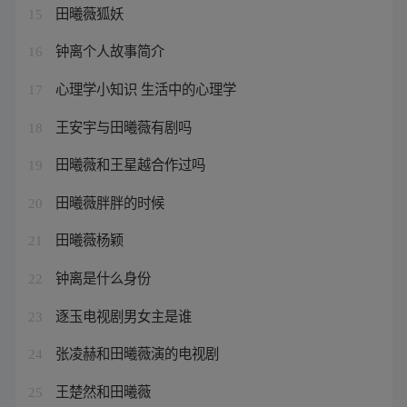
田曦薇狐妖
15
钟离个人故事简介
16
心理学小知识 生活中的心理学
17
王安宇与田曦薇有剧吗
18
田曦薇和王星越合作过吗
19
田曦薇胖胖的时候
20
田曦薇杨颖
21
钟离是什么身份
22
逐玉电视剧男女主是谁
23
张凌赫和田曦薇演的电视剧
24
王楚然和田曦薇
25