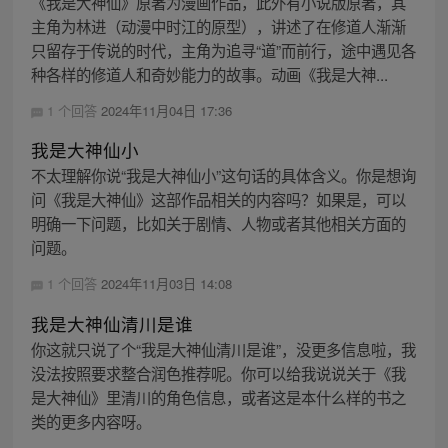
《我是大神仙》原著为漫画作品，此外有小说版原著，其
主角为林进（动漫中时江的原型），讲述了在修道人渐渐
只留存于传说的时代，主角为追寻“道”而前行，途中遇见各
种各样的修道人和奇妙能力的故事。动画《我是大神...
1 个回答
2024年11月04日 17:36
我是大神仙小
不太理解你说“我是大神仙小”这句话的具体含义。你是想询
问《我是大神仙》这部作品相关的内容吗？如果是，可以
明确一下问题，比如关于剧情、人物或者其他相关方面的
问题。
1 个回答
2024年11月03日 14:08
我是大神仙清川是谁
你这就只说了个“我是大神仙清川是谁”，没更多信息啦，我
没法按照要求整合润色推荐呢。你可以给我说说关于《我
是大神仙》里清川的角色信息，或者这是本什么样的书之
类的更多内容呀。