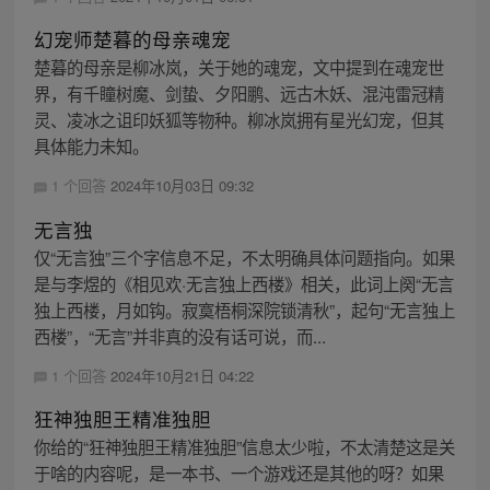
幻宠师楚暮的母亲魂宠
楚暮的母亲是柳冰岚，关于她的魂宠，文中提到在魂宠世
界，有千瞳树魔、剑蛰、夕阳鹏、远古木妖、混沌雷冠精
灵、凌冰之诅印妖狐等物种。柳冰岚拥有星光幻宠，但其
具体能力未知。
1 个回答
2024年10月03日 09:32
无言独
仅“无言独”三个字信息不足，不太明确具体问题指向。如果
是与李煜的《相见欢·无言独上西楼》相关，此词上阕“无言
独上西楼，月如钩。寂寞梧桐深院锁清秋”，起句“无言独上
西楼”，“无言”并非真的没有话可说，而...
1 个回答
2024年10月21日 04:22
狂神独胆王精准独胆
你给的“狂神独胆王精准独胆”信息太少啦，不太清楚这是关
于啥的内容呢，是一本书、一个游戏还是其他的呀？如果