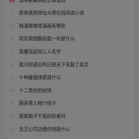
3
原来我是修仙大佬在线阅读小说
4
韩漫嗟嗟嗟漫画有哪些
5
现实很残酷前面一句是什么
6
恶魔岛监狱三人名字
7
我只知道吕布已经天下无敌了英文
8
十种最强体质是什么
9
十二章纹的纹饰
10
薛采青人物介绍卡
11
我家娘子不是妖好看吗
12
龙王心咒功德作用是什么
13