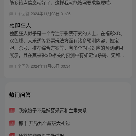
能多给点信息就好了，这样我就能按照要求整理啦。
1 个回答
2024年11月03日 01:26
独胆狂人
独胆狂人似乎是一个专注于彩票研究的人士，在福彩3D、
双色球、大乐透等彩票玩法方面有诸多预测内容，如定
胆、杀号、推荐综合方案等，有多个期号对应的预测结果
展示，且在其福彩3D相关的预测中有如定位杀码、定和...
1 个回答
2024年11月05日 00:34
热门问答
我家娘子不是妖薛采青和主角关系
1
都市 开局九个超级大礼包
2
仙尊被魔尊抓去做道侣