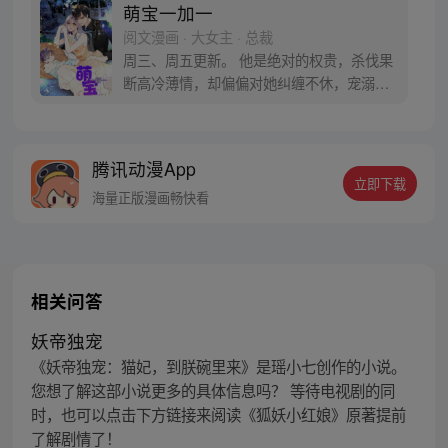
萌宝一加一
阅文漫画 · 大女主 · 总裁
周三、周五更新。 他是绝对的权贵，杀伐果
断高冷薄情，却偏偏对她纠缠不休，宠溺不
止。 第一次见面，他质问，“六年前，是不
是你？” 第二次见面，他捏着亲子鉴定，“还
敢说儿子不是我的种？” 第N次见面，“公爵
腾讯动漫App
先生，你有完没完？” 男人扬唇，笑得深沉
立即下载
魅惑，“二胎没生，当然没完。”
海量正版漫画畅快看
相关问答
妖帝独宠
《妖帝独宠：猫妃，到朕碗里来》是瑶小七创作的小说。
您想了解这部小说更多的具体信息吗？ 等待电视剧的同
时，也可以点击下方链接来阅读《狐妖小红娘》原著提前
了解剧情了！