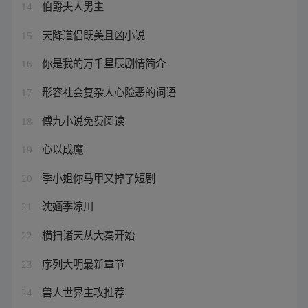
伯爵夫人男主
14
天降道侣既美且凶小说
15
你是我的万千星辰剧情简介
16
形容社会复杂人心险恶的词语
17
傅九小说免费阅读
18
心以成魔
19
季小姐你马甲又掉了短剧
20
沈婳季凉川
21
横扫诸天从大秦开始
22
序列大明最新章节
23
兽人世界主攻推荐
24