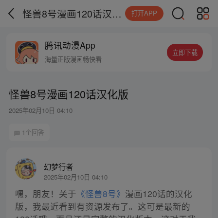
怪兽8号漫画120话汉化版
打开APP
腾讯动漫App
立即下载
海量正版漫画畅快看
怪兽8号漫画120话汉化版
2025年02月10日 04:10
1个回答
幻梦行者
2025年02月10日 04:10
嘿，朋友！关于
《怪兽8号》
漫画120话的汉化
版，我最近看到有资源发布了。这可是最新的