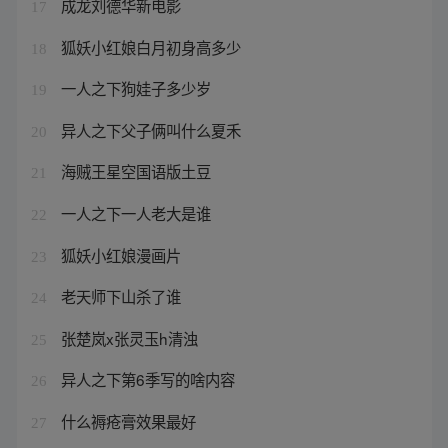
成龙刘德华新电影
17
狐妖小红娘白月初身高多少
18
一人之下狗娃子多少岁
19
异人之下父子俩叫什么夏禾
20
海贼王星空国语版土豆
21
一人之下一人老大是谁
22
狐妖小红娘漫画片
23
老天师下山杀了谁
24
张楚岚x张灵玉h清浊
25
异人之下第6季写的啥内容
26
什么褥疮膏效果最好
27