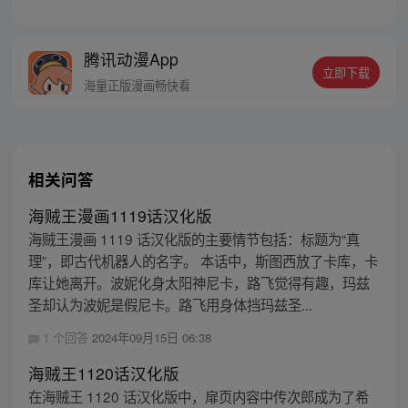
志要成为防卫队员，而今从事怪兽专门清扫
行业的主人公日比野卡夫卡在某一天因为受
到谜之生物的影响，身体开始出现怪兽化。
腾讯动漫App
担任讨伐怪兽工作的日本防卫队将这样的他
立即下载
称作“怪兽8号”。
海量正版漫画畅快看
相关问答
海贼王漫画1119话汉化版
海贼王漫画 1119 话汉化版的主要情节包括：标题为“真
理”，即古代机器人的名字。 本话中，斯图西放了卡库，卡
库让她离开。波妮化身太阳神尼卡，路飞觉得有趣，玛兹
圣却认为波妮是假尼卡。路飞用身体挡玛兹圣...
1 个回答
2024年09月15日 06:38
海贼王1120话汉化版
在海贼王 1120 话汉化版中，扉页内容中传次郎成为了希