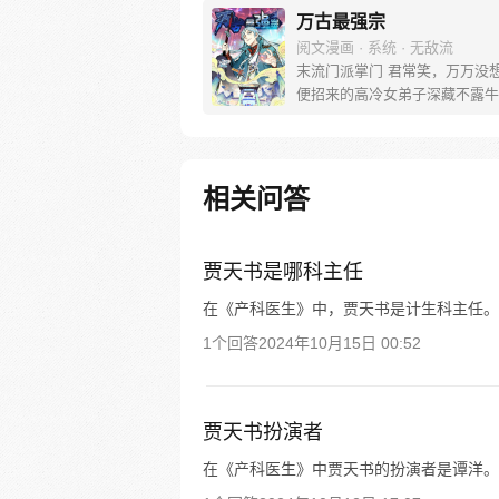
万古最强宗
阅文漫画 · 系统 · 无敌流
末流门派掌门 君常笑，万万没想
便招来的高冷女弟子深藏不露牛
轰， 路上闭眼救救的男弟子竟
才， 踢个球把重生后的武帝踢
生 看着废物的小弟是个陨落的天
宗门，全是妖孽啊…… 上苍要
相关问答
派逆天，挡不住啊
贾天书是哪科主任
在《产科医生》中，贾天书是计生科主任。
1个回答
2024年10月15日 00:52
贾天书扮演者
在《产科医生》中贾天书的扮演者是谭洋。