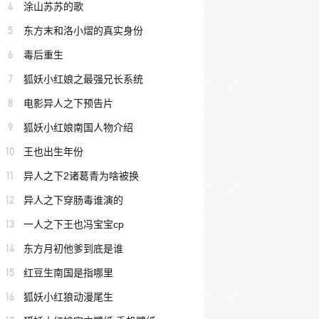
4
涂山苏苏的歌
5
东方末和洛小熠的真实身份
6
毒后重生
7
狐妖小红娘之最强兄长系统
8
电影异人之下预告片
9
狐妖小红娘南国人物介绍
10
王也出生年份
11
异人之下2诸葛青为啥被换
12
异人之下穿肠毒谁演的
13
一人之下王也冯宝宝cp
14
东方月初他爹到底是谁
15
红豆生南国是指哪里
16
狐妖小红狼动漫尾生