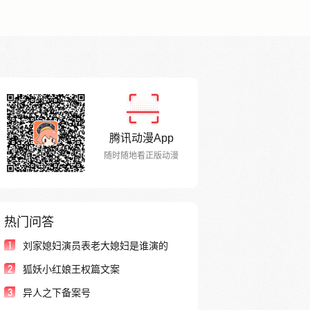
腾讯动漫App
随时随地看正版动漫
热门问答
1
刘家媳妇演员表老大媳妇是谁演的
2
狐妖小红娘王权篇文案
3
异人之下备案号