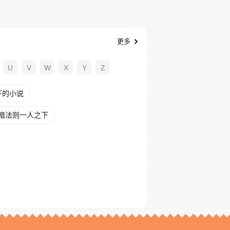
更多
U
V
W
X
Y
Z
下的小说
暗法则一人之下