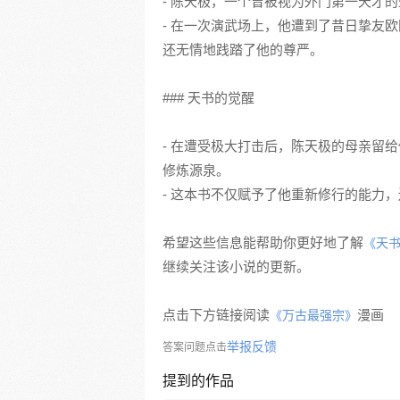
- 陈天极，一个曾被视为外门第一天才
- 在一次演武场上，他遭到了昔日挚友
还无情地践踏了他的尊严。
### 天书的觉醒
- 在遭受极大打击后，陈天极的母亲留
修炼源泉。
- 这本书不仅赋予了他重新修行的能力
希望这些信息能帮助你更好地了解
《天
继续关注该小说的更新。
点击下方链接阅读
漫画
《万古最强宗》
举报反馈
答案问题点击
提到的作品