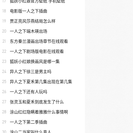
17
狐妖小红娘官方壁纸 手机壁纸
18
电影版一人之下插曲
19
贾正亮风莎燕结局怎么样
20
一人之下端木瑛出场
21
东方秦兰漫画出场章节在线观看
22
一人之下剧场版电影在线观看
23
狐妖小红娘换画风是哪一集
24
异人之下徐三是男主吗
25
异人之下夏禾第几集出现在第几集
26
一人之下还有人玩吗
27
张灵玉和夏禾到底发生了什么
28
涂山红红隐瞒着雅雅什么事情啊
29
一人之下第二季插曲
30
涂山二当家叫什么真人