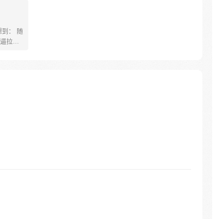
到： 随
逼拉
是第一天
到怀疑人
才 这个
我末流门