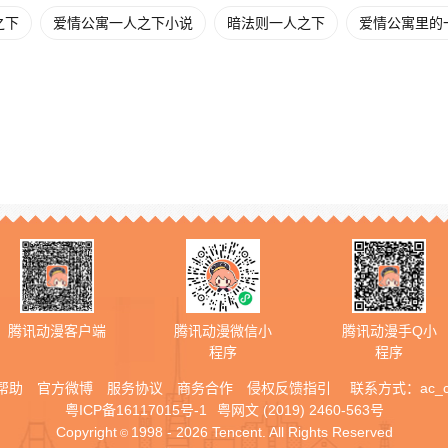
之下
爱情公寓一人之下小说
暗法则一人之下
爱情公寓里的
腾讯动漫客户端
腾讯动漫微信小
腾讯动漫手Q小
程序
程序
帮助
官方微博
服务协议
商务合作
侵权反馈指引
联系方式：
ac_
粤ICP备16117015号-1
粤网文 (2019) 2460-563号
Copyright
1998 - 2026 Tencent. All Rights Reserved
©