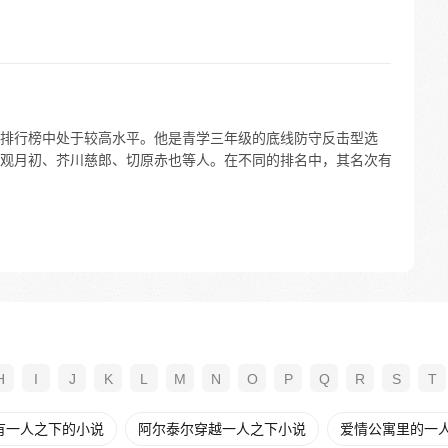
排行榜中处于较高水平。他是青学三年级的底线防守反击型选
观月初、芥川慈郎、切原赤也等人。在不同的排名中，其名次有
H
I
J
K
L
M
N
O
P
Q
R
S
T
有一人之下的小说
阿尔泰尔穿越一人之下小说
爱情公寓里的一人之