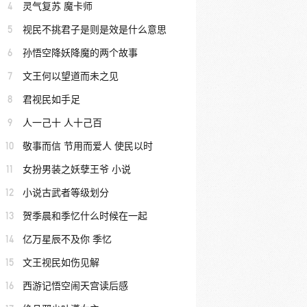
4
灵气复苏 魔卡师
5
视民不挑君子是则是效是什么意思
6
孙悟空降妖降魔的两个故事
7
文王何以望道而未之见
8
君视民如手足
9
人一己十 人十己百
10
敬事而信 节用而爱人 使民以时
11
女扮男装之妖孽王爷 小说
12
小说古武者等级划分
13
贺季晨和季忆什么时候在一起
14
亿万星辰不及你 季忆
15
文王视民如伤见解
16
西游记悟空闹天宫读后感