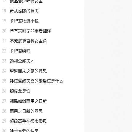
17
绝品邪少叶潇女主
18
毋从诡随的意思
19
卡牌宠物流小说
20
苟有志则无非事者翻译
21
不死武尊百科女主角
22
卡牌召唤师
23
透视全能天才
24
望道而未之见的意思
25
孙悟空闹天宫的歇后语是什么
26
颓废龙是谁
27
视民如雠而用之日新
28
而用之日新的意思
29
超级高手在都市秦风
30
蚀骨宠爱的结局