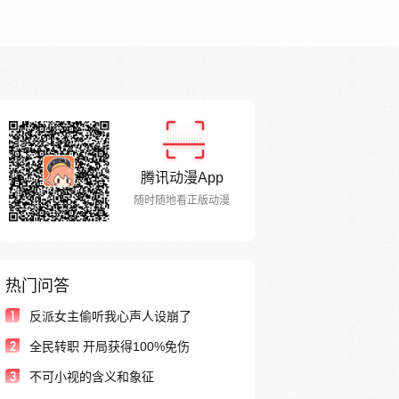
腾讯动漫App
随时随地看正版动漫
热门问答
1
反派女主偷听我心声人设崩了
2
全民转职 开局获得100%免伤
3
不可小视的含义和象征