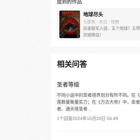
提到的作品
地球尽头
七度魚 · 末日 · 怪物
异星联军入侵，五个地球？五界
灾祸降临！
相关问答
圣者等级
不同小说中的圣者境界划分有所不同。在《
莲数量衡量实力；在《万古大帝》中，圣者
者、通天境圣者...
1个回答
2024年10月23日 04:49