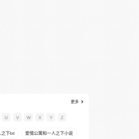
更多
U
V
W
X
Y
Z
下txt
爱情公寓和一人之下小说