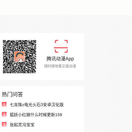
腾讯动漫App
随时随地看正版动漫
热门问答
1
七龙珠z电光火石3安卓汉化版
2
狐妖小红娘什么时候更新158
3
张起灵冯宝宝