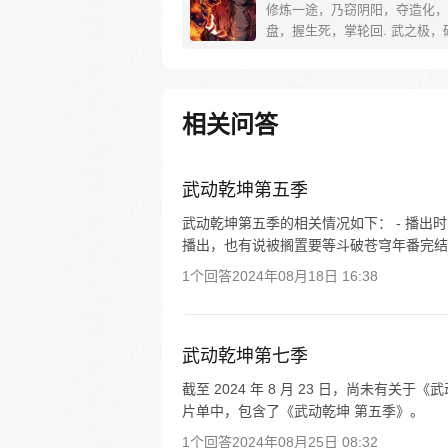
修炼一途，乃窃阴阳，夺造化，
盘，握生死，掌轮回. 武之极，
动乾坤！
相关问答
武动乾坤第五季
武动乾坤第五季的相关情况如下： - 播
播出，也有说被搁置要等斗破苍穹年番完结之后才会
1个回答
2024年08月18日 16:38
武动乾坤第七季
截至 2024 年 8 月 23 日，尚未有关
片单中，包含了《武动乾坤 第五季》。
1个回答
2024年08月25日 08:32