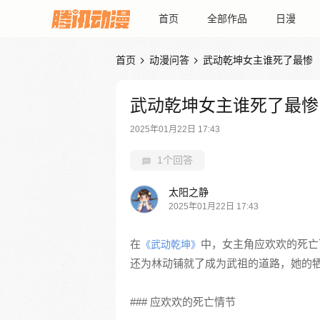
首页
全部作品
日漫
首页
动漫问答
武动乾坤女主谁死了最惨


武动乾坤女主谁死了最惨
2025年01月22日 17:43
1个回答
太阳之静
2025年01月22日 17:43
在
中，女主角应欢欢的死亡
《武动乾坤》
还为林动铺就了成为武祖的道路，她的
### 应欢欢的死亡情节