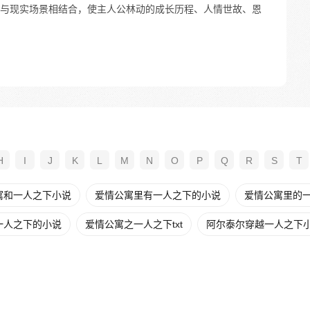
与现实场景相结合，使主人公林动的成长历程、人情世故、恩
H
I
J
K
L
M
N
O
P
Q
R
S
T
寓和一人之下小说
爱情公寓里有一人之下的小说
爱情公寓里的一
一人之下的小说
爱情公寓之一人之下txt
阿尔泰尔穿越一人之下