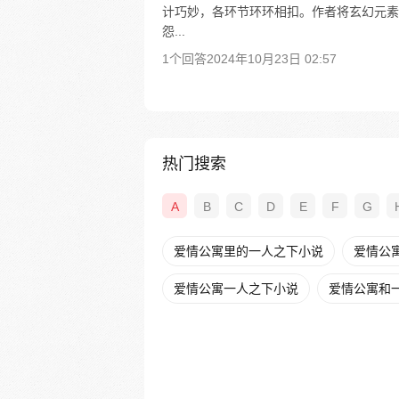
计巧妙，各环节环环相扣。作者将玄幻元素
怨...
1个回答
2024年10月23日 02:57
热门搜索
A
B
C
D
E
F
G
爱情公寓里的一人之下小说
爱情公
爱情公寓一人之下小说
爱情公寓和