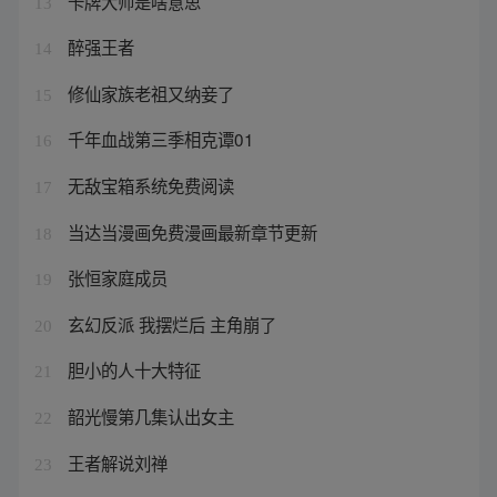
卡牌大师是啥意思
13
醉强王者
14
修仙家族老祖又纳妾了
15
千年血战第三季相克谭01
16
无敌宝箱系统免费阅读
17
当达当漫画免费漫画最新章节更新
18
张恒家庭成员
19
玄幻反派 我摆烂后 主角崩了
20
胆小的人十大特征
21
韶光慢第几集认出女主
22
王者解说刘禅
23