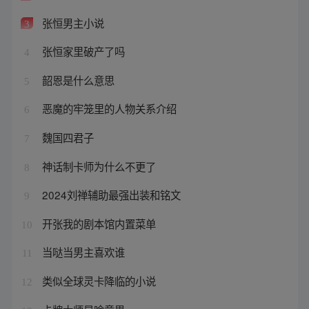
张恒男主小说
3
张恒家里破产了吗
4
韶恩是什么意思
5
恶魔的牢笼里的人物关系介绍
6
魏国四君子
7
神话制卡师为什么不更了
8
2024刘禅辅助最强出装和铭文
9
开张我的剧本馆内置菜单
10
当哒当男主喜欢谁
11
类似全球灵卡降临的小说
12