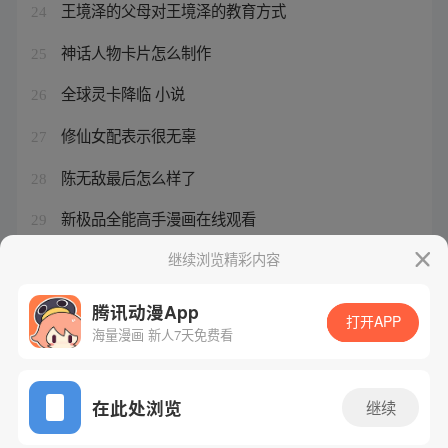
王境泽的父母对王境泽的教育方式
24
神话人物卡片怎么制作
25
全球灵卡降临 小说
26
修仙女配表示很无辜
27
陈无敌最后怎么样了
28
新极品全能高手漫画在线观看
29
三兄妹日常
继续浏览精彩内容
30
腾讯动漫App
打开APP
海量漫画 新人7天免费看
腾讯漫画
起点读书
QQ阅读
网站备案/许可证号：粤B2-20090059-5
在此处浏览
继续
Copyright©1998 - 2026 Tencent. All Rights Reserved