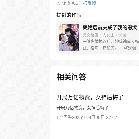
举报反馈
答案问题点击
提到的作品
离婚后前夫成了我的忠犬
阅文漫画 · 大女主 · 逆袭
一纸离婚协议后，她落魄成大妈
钱，没房，还没颜。 一朝逆袭
变身顶级黑客高手，坐拥万贯家
相关问答
开局万亿物资，女神后悔了
开局万亿物资，女神后悔了
1个回答
2025年04月05日 22:07