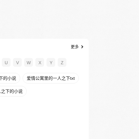
更多
U
V
W
X
Y
Z
下的小说
爱情公寓里的一人之下txt
人之下的小说