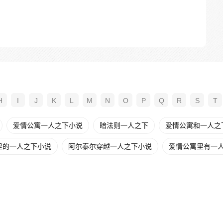
H
I
J
K
L
M
N
O
P
Q
R
S
T
爱情公寓一人之下小说
暗法则一人之下
爱情公寓和一人之
里的一人之下小说
阿尔泰尔穿越一人之下小说
爱情公寓里有一