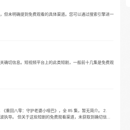
，但未明确提到免费观看的具体渠道。您可以通过搜索引擎进一
关确切信息。短视频平台上的此类短剧，一般前十几集是免费观
 《重回八零：守护老婆小哑巴》，全 85 集，暂无简介。 2.
执导。 但关于这些短剧的免费观看渠道，未获取到确切信...