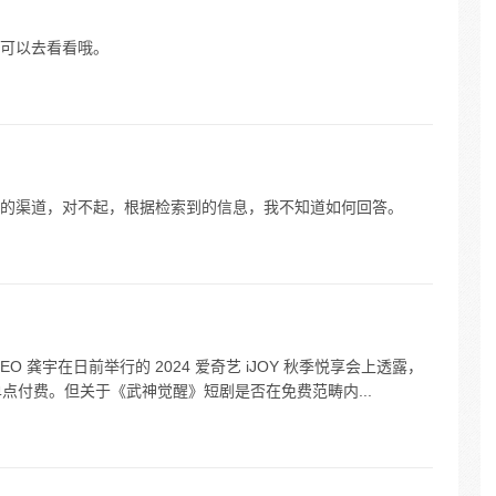
可以去看看哦。
的渠道，对不起，根据检索到的信息，我不知道如何回答。
 龚宇在日前举行的 2024 爱奇艺 iJOY 秋季悦享会上透露，
单点付费。但关于《武神觉醒》短剧是否在免费范畴内...