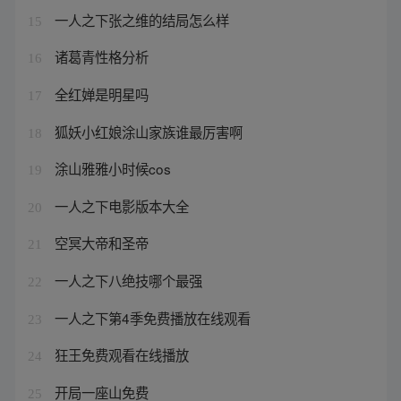
一人之下张之维的结局怎么样
15
诸葛青性格分析
16
全红婵是明星吗
17
狐妖小红娘涂山家族谁最厉害啊
18
涂山雅雅小时候cos
19
一人之下电影版本大全
20
空冥大帝和圣帝
21
一人之下八绝技哪个最强
22
一人之下第4季免费播放在线观看
23
狂王免费观看在线播放
24
开局一座山免费
25