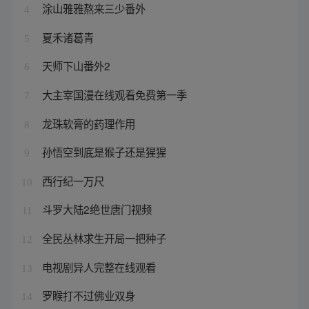
涂山雅雅熬来三少番外
4
夏禾诸葛青
5
天师下山番外2
6
大主宰国漫在线观看免费第一季
7
龙珠软膏的药理作用
8
孙悟空到底是猴子还是猩猩
9
西行纪一万尺
10
斗罗大陆2绝世唐门视频
11
全民丛林求生开局一把种子
12
电视剧异人完整在线观看
13
罗睺打不过佛业双身
14