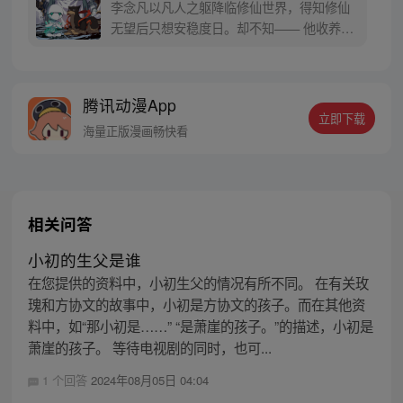
李念凡以凡人之躯降临修仙世界，得知修仙
无望后只想安稳度日。却不知—— 他收养的
一条狗，因为看他写诗作画，成为一代妖
王，镇压一方世界。 他屋后栽种的树木，因
为听他弹琴奏曲，成为世界之树，撑起天地
腾讯动漫App
桥梁。 他遇到的一个路人，因为受他随口点
立即下载
化，成为仙道圣人，引领一个时代…… 改编
海量正版漫画畅快看
自小说【原来我是修仙大佬】
相关问答
小初的生父是谁
在您提供的资料中，小初生父的情况有所不同。 在有关玫
瑰和方协文的故事中，小初是方协文的孩子。而在其他资
料中，如“那小初是……” “是萧崖的孩子。”的描述，小初是
萧崖的孩子。 等待电视剧的同时，也可...
1 个回答
2024年08月05日 04:04