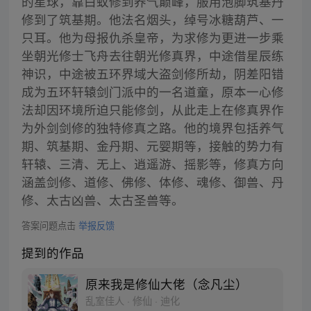
的星球，靠白蚁修到养气巅峰，服用泡脚筑基丹
修到了筑基期。他法名烟头，绰号冰糖葫芦、一
只耳。他为母报仇杀皇帝，为求修为更进一步乘
坐朝光修士飞舟去往朝光修真界，中途借星辰练
神识，中途被五环界域大盗剑修所劫，阴差阳错
成为五环轩辕剑门派中的一名道童，原本一心修
法却因环境所迫只能修剑，从此走上在修真界作
为外剑剑修的独特修真之路。他的境界包括养气
期、筑基期、金丹期、元婴期等，接触的势力有
轩辕、三清、无上、逍遥游、摇影等，修真方向
涵盖剑修、道修、佛修、体修、魂修、御兽、丹
修、太古凶兽、太古圣兽等。
答案问题点击
举报反馈
提到的作品
原来我是修仙大佬（念凡尘）
乱室佳人 · 修仙 · 迪化