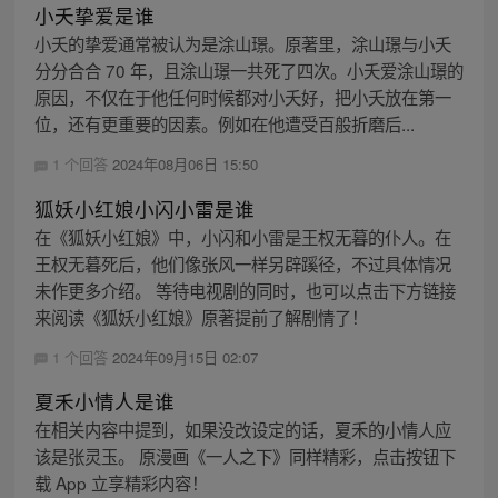
小夭挚爱是谁
小夭的挚爱通常被认为是涂山璟。原著里，涂山璟与小夭
分分合合 70 年，且涂山璟一共死了四次。小夭爱涂山璟的
原因，不仅在于他任何时候都对小夭好，把小夭放在第一
位，还有更重要的因素。例如在他遭受百般折磨后...
1 个回答
2024年08月06日 15:50
狐妖小红娘小闪小雷是谁
在《狐妖小红娘》中，小闪和小雷是王权无暮的仆人。在
王权无暮死后，他们像张风一样另辟蹊径，不过具体情况
未作更多介绍。 等待电视剧的同时，也可以点击下方链接
来阅读《狐妖小红娘》原著提前了解剧情了！
1 个回答
2024年09月15日 02:07
夏禾小情人是谁
在相关内容中提到，如果没改设定的话，夏禾的小情人应
该是张灵玉。 原漫画《一人之下》同样精彩，点击按钮下
载 App 立享精彩内容！