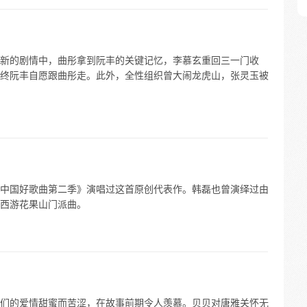
新的剧情中，曲彤拿到阮丰的关键记忆，李慕玄重回三一门收
终阮丰自愿跟曲彤走。此外，全性组织曾大闹龙虎山，张灵玉被
中国好歌曲第二季》演唱过这首原创代表作。韩磊也曾演绎过由
西游花果山门派曲。
们的爱情甜蜜而苦涩，在故事前期令人羡慕。贝贝对唐雅关怀无