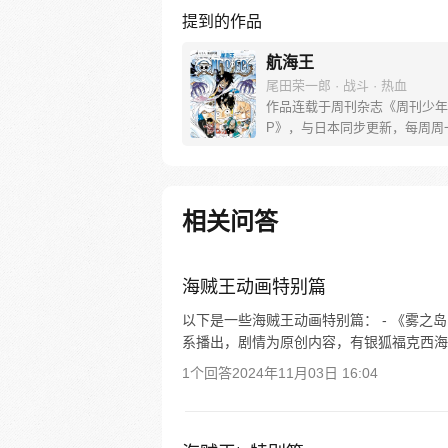
提到的作品
航海王
尾田荣一郎 · 战斗 · 热血
作品连载于周刊杂志《周刊少年
P》，与日本同步更新，每周周
[简介]有一个梦想成为海盗的少
飞，他因误食“恶魔果实”而成为
人，在获得超人能力的同时付出
子无法游泳的代价。十年后，路
相关问答
现与因救他而断臂的杰克斯的约
海，开始了以成为海盗王为目标
的冒险旅程！
海贼王动画特别篇
以下是一些海贼王动画特别篇： - 《雾之岛
系播出，剧情为原创内容，有银狐福克西海盗团
1个回答
2024年11月03日 16:04