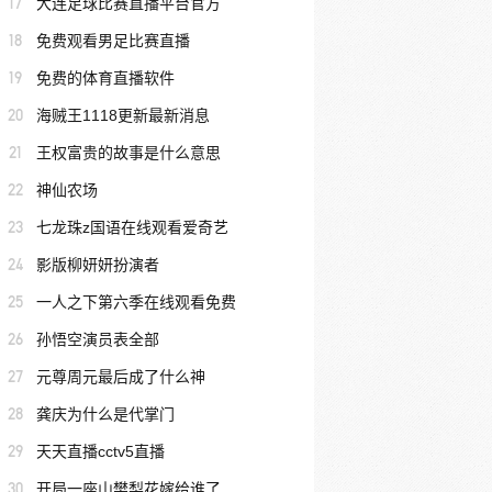
17
大连足球比赛直播平台官方
18
免费观看男足比赛直播
19
免费的体育直播软件
20
海贼王1118更新最新消息
21
王权富贵的故事是什么意思
22
神仙农场
23
七龙珠z国语在线观看爱奇艺
24
影版柳妍妍扮演者
25
一人之下第六季在线观看免费
26
孙悟空演员表全部
27
元尊周元最后成了什么神
28
龚庆为什么是代掌门
29
天天直播cctv5直播
30
开局一座山樊梨花嫁给谁了