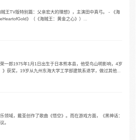
海贼王TV版特别篇：父亲宏大的理想》，主演田中真弓。 - 《海
HeartofGold》（《海贼王：黄金之心》）...
一郎1975年1月1日出生于日本熊本县，他受鸟山明影响，4岁
d！》获奖，19岁从九州东海大学工学部建筑系退学，做过其他...
乐领域，戴荃创作了歌曲《悟空》。而在游戏方面，《黑神话：
议。