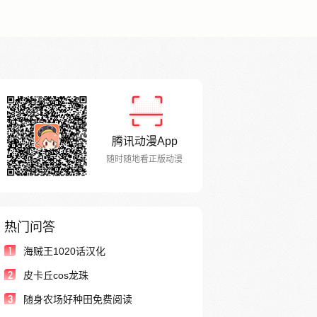
腾讯动漫App
随时随地看正版动漫
热门问答
1
海贼王1020话汉化
2
皮卡丘cos龙珠
3
随身农场好种田免费阅读