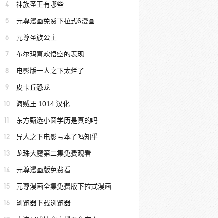
4
神族圣王有哪些
5
元尊漫画免费下拉式6漫画
6
元尊圣族公主
7
布尔玛喜欢悟空的表现
8
电影版一人之下太烂了
9
皮卡丘恐龙
10
海贼王 1014 汉化
11
东方甄选小圆学历是真的吗
12
异人之下电影亏本了吗知乎
13
龙珠大魔第二集免费观看
14
元尊漫画版免费看
15
元尊漫画全集免费版下拉式漫画
16
浏览器下载浏览器