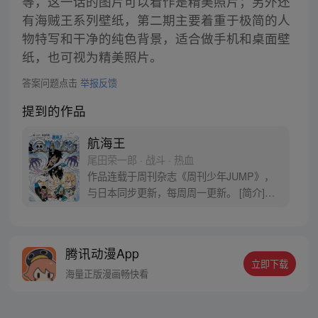
等，这一话的图片可以看作是精美照片；另外还
有海贼王系列壁纸，第二期主要着重于极简的人
物特写和干净的纯色背景，适合做手机和桌面壁
纸，也可视为精美照片。
答案问题点击
举报反馈
提到的作品
航海王
尾田荣一郎 · 战斗 · 热血
作品连载于周刊杂志《周刊少年JUMP》，
与日本同步更新，每周周一更新。 [简介]有
一个梦想成为海盗的少年叫路飞，他因误
食“恶魔果实”而成为了橡皮人，在获得超人
能力的同时付出了一辈子无法游泳的代价。
腾讯动漫App
十年后，路飞为实现与因救他而断臂的杰克
立即下载
斯的约定而出海，开始了以成为海盗王为目
海量正版漫画畅快看
标的伟大的冒险旅程！