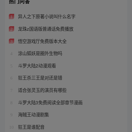
热门问答
异人之下原著小说叫什么名字
1
龙珠z国语版普通话免费播放
2
悟空游戏厅免费版本大全
3
涂山狐妖是圈外生物吗
4
斗罗大陆2动漫观看
5
狂王杀三王是对还是错
6
适合张灵玉的演员有哪些
7
斗罗大陆3免费阅读全部章节漫画
8
海贼王动漫剧集
9
狂王是谁配音
10