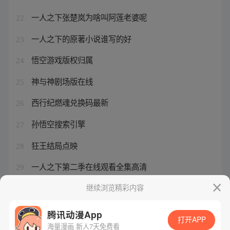
一人之下张楚岚为啥叫阿莲老婆呢
22
一人之下的原著小说谁写的好
23
悟空游戏版权归属
24
神与神剧场版在线
25
西行纪燃魂兑换码最新
26
孙悟空搜索引擎
27
狂王结局点映
28
一人之下第二季在线观看全集高清
29
张楚岚爷爷说的一段话
继续浏览精彩内容
30
腾讯动漫App
打开APP
海量漫画 新人7天免费看