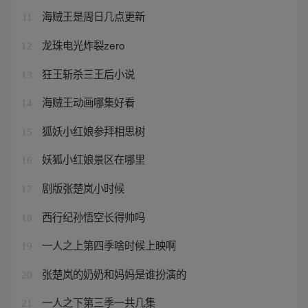
海贼王是周日几点更新
11
龙珠电光炸裂zero
12
狂王斩杀三王后小说
13
海贼王动画哪集好看
14
狐妖小红娘参拜相思树
15
妖狐小红娘景区在哪里
16
剧版张楚岚小时候
17
西行纪孙悟空长得帅吗
18
一人之上第四季啥时候上映啊
19
张楚岚的奶奶和妈妈是谁扮演的
20
一人之下第三季一共几集
21