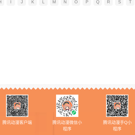
H
I
J
K
L
M
N
O
P
Q
R
S
T
腾讯动漫客户端
腾讯动漫微信小
腾讯动漫手Q小
程序
程序