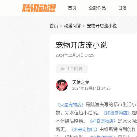
首页
全部作品
日漫
首页
动漫问答
宠物开店流小说


宠物开店流小说
2024年12月14日 14:25
1个回答
天使之梦
2024年12月14日 14:25
是陆渔夫写的都市生活小
《火星宠物店》
嫌，完本但短小烂尾。
是
《终极宠物店》
本但结局略糟。
是冰火阑
《神奇宠物店》
断更。
由维斯特帕列创作
《未来宠物店》