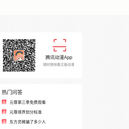
腾讯动漫App
随时随地看正版动漫
热门问答
1
元尊第三季免费观看
2
元尊境界划分标准
3
东方灵稀骗了多少人