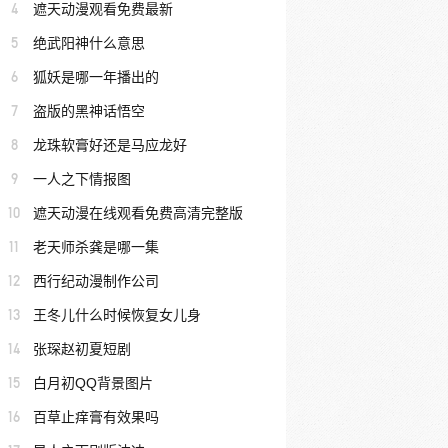
4
遮天动漫观看免费最新
5
绝武阳神什么意思
6
狐妖是哪一年播出的
7
盗版的黑神话悟空
8
龙珠软膏好还是马应龙好
9
一人之下情报图
10
遮天动漫在线观看免费高清完整版
11
老天师杀龚是哪一集
12
西行纪动漫制作公司
13
王冬儿什么时候恢复女儿身
14
张琛赵初夏短剧
15
白月初QQ背景图片
16
百草止痒膏有效果吗