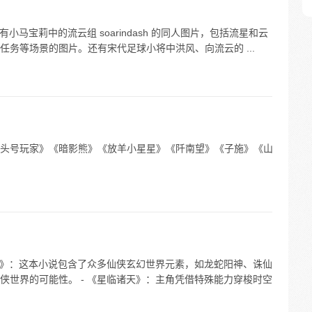
小马宝莉中的流云组 soarindash 的同人图片，包括流星和云
务等场景的图片。还有宋代足球小将中洪风、向流云的 ...
头号玩家》《暗影熊》《放羊小星星》《阡南望》《子施》《山
仙武》：这本小说包含了众多仙侠玄幻世界元素，如龙蛇阳神、诛仙
侠世界的可能性。 - 《星临诸天》：主角凭借特殊能力穿梭时空