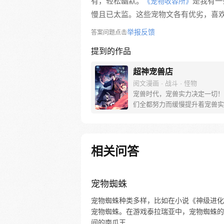
有，轻松幽默。
是我有一
《宠物收容所》
慢且已太监。这些宠物文各有优劣，喜
举报反馈
答案问题点击
提到的作品
超神宠兽店
阅文漫画 · 战斗 · 怪物
宠兽时代，宠兽实力决定一切！
们全都努力而缓慢提升着宠兽实
到一家神秘宠兽店横空出世！短
的培育，低等骷髅居然能一刀斩
巨龙？！看门土狗竟然身怀十大
技？！看店打工妹甚至自称为神
相关问答
于老板苏平：将可爱萌宠培育成
兽，难道不是常规操作？每周三
更新
宠物蜘蛛
宠物蜘蛛种类多样，比如在小说《神级进化
宠物蜘蛛。在游戏泰拉瑞亚中，宠物蜘蛛的
间的南瓜王...