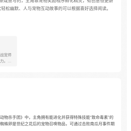
条咸鱼写的，主角靠宠物奖励程序孵化精灵，有创意但更新
欢轻松幽默、人与宠物互动故事的可以根据喜好选择阅读。
战宠师
力。直
短几天
杀黄金
宠兽秘
……至
史前王
、周六
动物杀手团》中，主角拥有能进化并获得特殊技能“致命毒素”的
蜘蛛卵是世纪之花后的宠物召唤物品，可通过击败南瓜月事件期