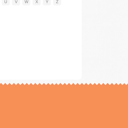
U
V
W
X
Y
Z