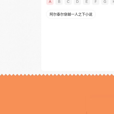
A
B
C
D
E
F
G
阿尔泰尔穿越一人之下小说