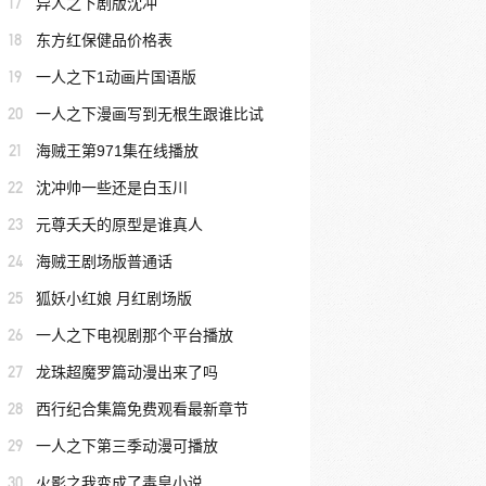
17
异人之下剧版沈冲
18
东方红保健品价格表
19
一人之下1动画片国语版
20
一人之下漫画写到无根生跟谁比试
21
海贼王第971集在线播放
22
沈冲帅一些还是白玉川
23
元尊夭夭的原型是谁真人
24
海贼王剧场版普通话
25
狐妖小红娘 月红剧场版
26
一人之下电视剧那个平台播放
27
龙珠超魔罗篇动漫出来了吗
28
西行纪合集篇免费观看最新章节
29
一人之下第三季动漫可播放
30
火影之我变成了毒皇小说