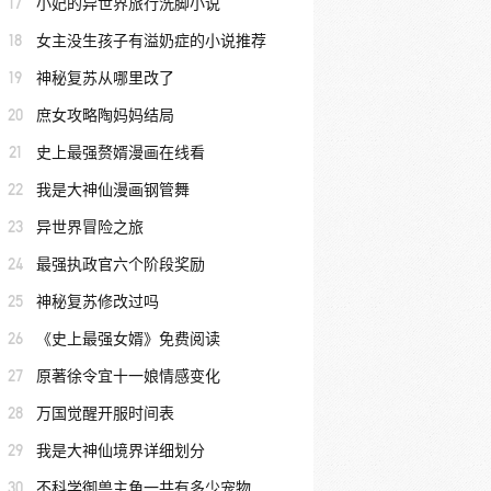
17
小妃的异世界旅行洗脚小说
18
女主没生孩子有溢奶症的小说推荐
19
神秘复苏从哪里改了
20
庶女攻略陶妈妈结局
21
史上最强赘婿漫画在线看
22
我是大神仙漫画钢管舞
23
异世界冒险之旅
24
最强执政官六个阶段奖励
25
神秘复苏修改过吗
26
《史上最强女婿》免费阅读
27
原著徐令宜十一娘情感变化
28
万国觉醒开服时间表
29
我是大神仙境界详细划分
30
不科学御兽主角一共有多少宠物