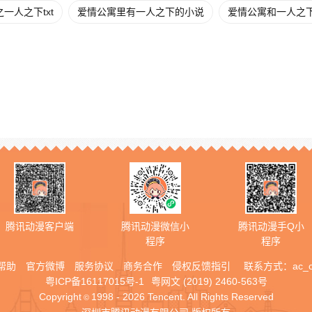
一人之下txt
爱情公寓里有一人之下的小说
爱情公寓和一人之
腾讯动漫客户端
腾讯动漫微信小
腾讯动漫手Q小
程序
程序
帮助
官方微博
服务协议
商务合作
侵权反馈指引
联系方式：
ac_
粤ICP备16117015号-1
粤网文 (2019) 2460-563号
Copyright
1998 - 2026 Tencent. All Rights Reserved
©