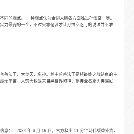
不同的观点。 一种观点认为金翅大鹏各方面胜过孙悟空一等。
实力最弱的一个，不过只靠偷袭才让孙悟空吃亏的说法并不准
普善法王、大焚天、象神。其中普善法王是将最终之战结束的主
虚无宇宙；大焚天也是来自异世界的神；象神全名象头神犍尼
- 2024 年 6 月 16 日，官方释出 11 分钟现代版番外篇，