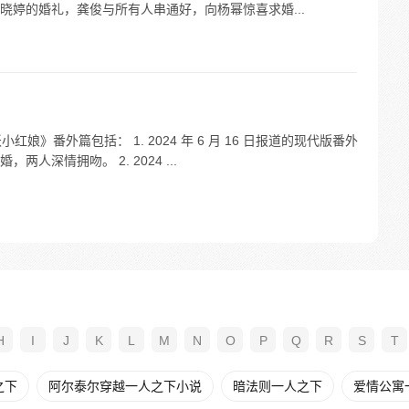
晓婷的婚礼，龚俊与所有人串通好，向杨幂惊喜求婚...
妖小红娘》番外篇包括： 1. 2024 年 6 月 16 日报道的现代版番外
深情拥吻。 2. 2024 ...
H
I
J
K
L
M
N
O
P
Q
R
S
T
之下
阿尔泰尔穿越一人之下小说
暗法则一人之下
爱情公寓