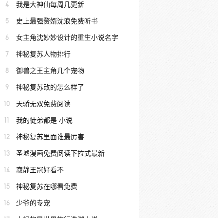
4
我是大神仙每周几更新
5
史上最强赘婿沈浪免费听书
6
女主角沈妙妙设计的重生小说名字
7
神秘复苏人物排行
8
御兽之王主角几个宠物
9
神秘复苏改的怎么样了
10
天骄无双免费阅读
11
我的徒弟都是 小说
12
神秘复苏里面谁最厉害
13
圣墟漫画免费阅读下拉式最新
14
寂静王冠好看不
15
神秘复苏在哪看免费
16
少爷的专宠