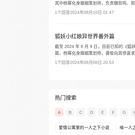
其中杨幂化身婚姻策划师，负责魏哲鸣、郭
1个回答
2024年08月10日 01:47
狐妖小红娘异世界番外篇
截至 2024 年 8 月 9 日，目前已知的《狐
篇，杨幂化身婚姻策划师，龚俊向其惊喜求婚，两人
1个回答
2024年08月08日 20:53
热门搜索
A
B
C
D
E
F
G
爱情公寓里的一人之下小说
唉一人