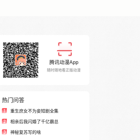
腾讯动漫App
随时随地看正版动漫
热门问答
1
重生庶女不为妾短剧全集
2
相亲后我闪婚了千亿霸总
3
神秘复苏写的啥