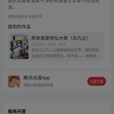
提供其最新清爽干净的无弹窗文字章节在线阅
读。
答案问题点击
举报反馈
提到的作品
原来我是修仙大佬（念凡尘）
乱室佳人 · 修仙 · 迪化
李念凡以凡人之躯降临修仙世界，得知修仙
无望后只想安稳度日。却不知—— 他收养的
一条狗，因为看他写诗作画，成为一代妖
王，镇压一方世界。 他屋后栽种的树木，因
为听他弹琴奏曲，成为世界之树，撑起天地
腾讯动漫App
桥梁。 他遇到的一个路人，因为受他随口点
立即下载
化，成为仙道圣人，引领一个时代…… 改编
海量正版漫画畅快看
自小说【原来我是修仙大佬】
相关问答