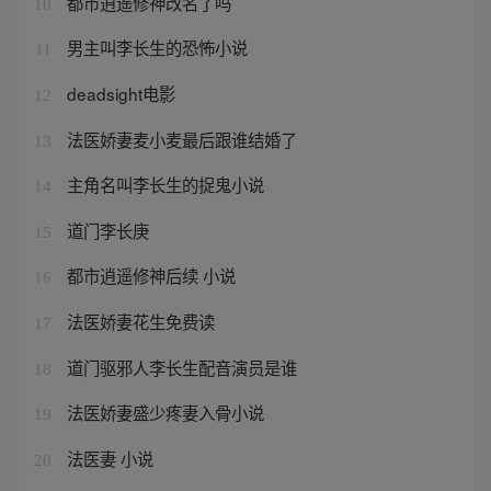
都市逍遥修神改名了吗
10
男主叫李长生的恐怖小说
11
deadsight电影
12
法医娇妻麦小麦最后跟谁结婚了
13
主角名叫李长生的捉鬼小说
14
道门李长庚
15
都市逍遥修神后续 小说
16
法医娇妻花生免费读
17
道门驱邪人李长生配音演员是谁
18
法医娇妻盛少疼妻入骨小说
19
法医妻 小说
20