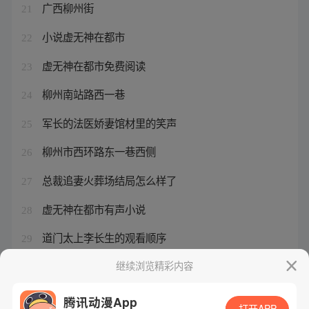
广西柳州街
21
小说虚无神在都市
22
虚无神在都市免费阅读
23
柳州南站路西一巷
24
军长的法医娇妻馆材里的笑声
25
柳州市西环路东一巷西侧
26
总裁追妻火葬场结局怎么样了
27
虚无神在都市有声小说
28
道门太上李长生的观看顺序
29
总裁追妻火葬场剧情介绍分集
继续浏览精彩内容
30
腾讯动漫App
打开APP