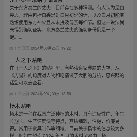
关于东方秦兰的丈夫，目前存在多种猜测。有人认为是白
裘恩，理由包括白裘恩对白月初说的话，以及白月初能够
熟练使用东方神火且从未提及母亲等细节。但这一说法尚
未得到确切证实，东方秦兰丈夫的确切身份仍是一个
谜。...
1 个回答
2024年08月25日 19:22
一人之下贴吧
在《一人之下》的贴吧里，有熟读道家典籍的大神，从
《周易》的角度对人物和剧情做了大胆的分析，感兴趣的
话您可以去查看。
1 个回答
2024年09月03日 18:56
杨木贴吧
杨木是一种在我国广泛种植的木材，具有适应性广、年生
长期长、生产速度快等特点，其质细软，性稳，价廉易
得。常用于家具制作等领域。目前关于杨木的信息较为多
样，例如在越南 2024 年 5 月的木材贸易中，杨...