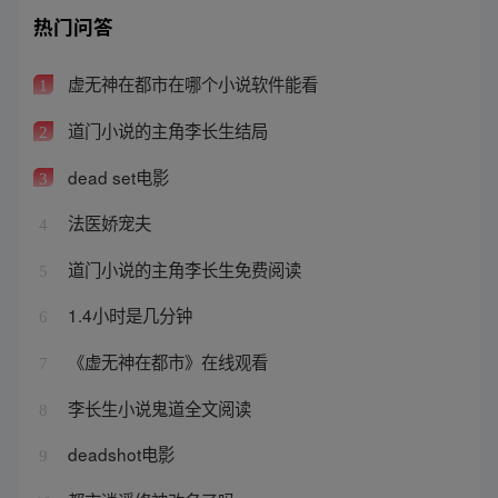
热门问答
虚无神在都市在哪个小说软件能看
1
道门小说的主角李长生结局
2
dead set电影
3
法医娇宠夫
4
道门小说的主角李长生免费阅读
5
1.4小时是几分钟
6
《虚无神在都市》在线观看
7
李长生小说鬼道全文阅读
8
deadshot电影
9