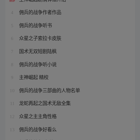
佣兵的战争作者作品
4
佣兵的战争听书
5
众星之子索拉卡皮肤
6
国术无双短剧陆枫
7
佣兵的战争听小说
8
主神崛起 精校
9
佣兵的战争三部曲的人物名单
10
龙蛇再起之国术无敌全集
11
众星之主主角性格
12
佣兵的战争好看么
13