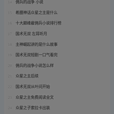
佣兵的战争 小说
14
希腊神话众星之主是什么
15
十大巅峰雇佣兵小说排行榜
16
国术无双 左耳听月
17
主神崛起讲的是什么故事
18
国术无双短剧一口气看完
19
佣兵的战争小说怎么样
20
众星之主后续
21
国术无双从叶问开始
22
众星之主免费阅读全文
23
众星之子索拉卡出装
24