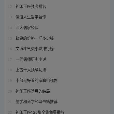
神印王座强者排名
12
儒道人生哲学著作
13
四大儒家经典
14
蜂巢的价格一斤多少钱
15
文道才气类小说排行榜
16
一代儒师历史小说
17
上古十大顶级功法
18
十部最好看的家庭电视剧
19
神印王座皓月的结局
20
儒学和道学经典书籍推荐
21
神印王座125集全集免费播放
22