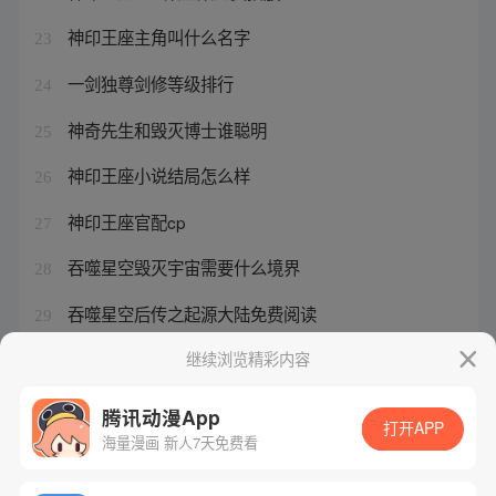
神印王座主角叫什么名字
23
一剑独尊剑修等级排行
24
神奇先生和毁灭博士谁聪明
25
神印王座小说结局怎么样
26
神印王座官配cp
27
吞噬星空毁灭宇宙需要什么境界
28
吞噬星空后传之起源大陆免费阅读
29
比漫熊app免费下载
继续浏览精彩内容
30
腾讯动漫App
打开APP
海量漫画 新人7天免费看
腾讯漫画
起点读书
QQ阅读