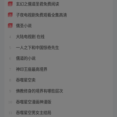
玄幻之儒道圣君免费阅读
1
子夜电视剧免费观看全集高清
2
儒圣小说
3
大陆电视剧 在线
4
一人之下和中国惊奇先生
5
儒道的小说
6
神印王座最高境界
7
吞噬星空卖
8
佛教修身的境界有哪些层次
9
吞噬星空漫画神漫版
10
吞噬星空男女主结局
11