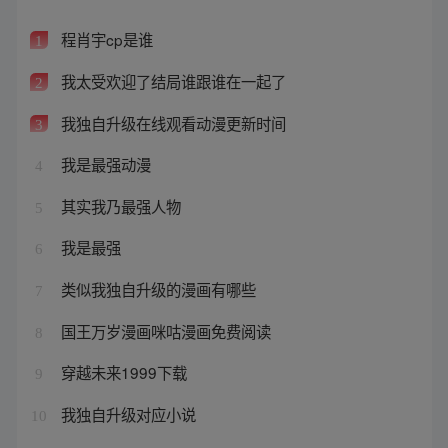
程肖宇cp是谁
1
我太受欢迎了结局谁跟谁在一起了
2
我独自升级在线观看动漫更新时间
3
我是最强动漫
4
其实我乃最强人物
5
我是最强
6
类似我独自升级的漫画有哪些
7
国王万岁漫画咪咕漫画免费阅读
8
穿越未来1999下载
9
我独自升级对应小说
10