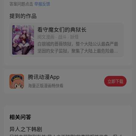
答案问题点击
举报反馈
提到的作品
看守魔女们的典狱长
阅文漫画 · 战斗 · 妖怪
白银城的蔷薇铁狱，整个大陆公认最森严最
坚固的女子监狱，聚集了大陆上最危险最穷
凶极恶的女性罪犯，而我——艾登正是负责
管理这座监狱的典狱长。 可原本的“艾登”是
一位枪术、剑术甚至黑魔法都样样精通的强
腾讯动漫App
者啊！我只是一个穿越到他身上的普通人，
立即下载
上面说的那些战斗技能，我都不会啊……
海量正版漫画畅快看
相关问答
异人之下韩剧