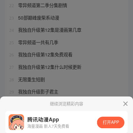
零异频道第二季分集剧情
22
50部巅峰废柴系动漫
23
我独自升级第12集是漫画第几章
24
零异频道一共有几季
25
我独自升级第12集免费观看
26
我独自升级第12集什么时候更新
27
无限重生短剧
28
我独自升级影子君主
29
回复术士的重生第一季
继续浏览精彩内容
30
腾讯动漫App
打开APP
海量漫画 新人7天免费看