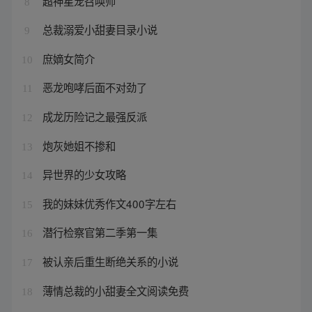
超神星宠召唤师
8
总裁溺爱小甜妻目录小说
9
庶嫡女简介
10
恶龙咆哮后面不对劲了
11
成龙历险记之最强反派
12
炮灰她姐不掺和
13
异世界的少女攻略
14
我的妹妹优秀作文400字左右
15
潜行检察官第二季第一集
16
被认亲后重生断绝关系的小说
17
薄情总裁的小甜妻全文阅读免费
18