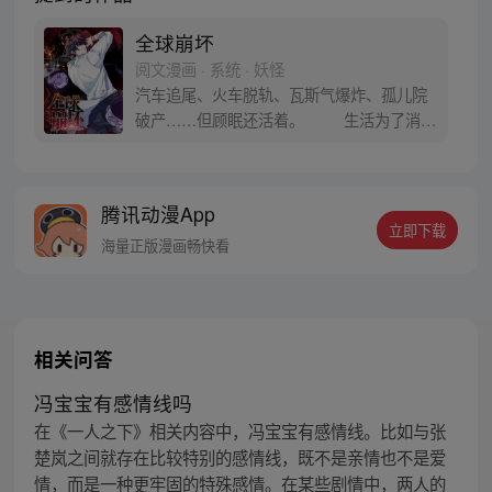
全球崩坏
阅文漫画 · 系统 · 妖怪
汽车追尾、火车脱轨、瓦斯气爆炸、孤儿院
破产……但顾眠还活着。 生活为了消灭
顾眠，总是出其不意的带来各种意外，但顾
眠就像加了BUFF一样， “不过我万万没
想到，生活竟然又搞出这种事情——”
腾讯动漫App
【欢迎来到全球进化游戏，本游戏由地球发
立即下载
起，玩家为全人类】
海量正版漫画畅快看
相关问答
冯宝宝有感情线吗
在《一人之下》相关内容中，冯宝宝有感情线。比如与张
楚岚之间就存在比较特别的感情线，既不是亲情也不是爱
情，而是一种更牢固的特殊感情。在某些剧情中，两人的