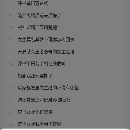
评书单田芳在线
19
流产离婚后前夫后悔了
20
战神龙婿江辰唐楚楚
21
女生莫名其妙不理你怎么回事
22
开局就有王者账号的女主是谁
23
评书单田芳手机在线收听
24
短剧我都元婴期了
25
以家族发展为主线的小说有哪些
26
魅王眷宠之刁妃难养 游紫怜
27
穿书女配美得惊艳
28
这个女配我不当了快穿
29