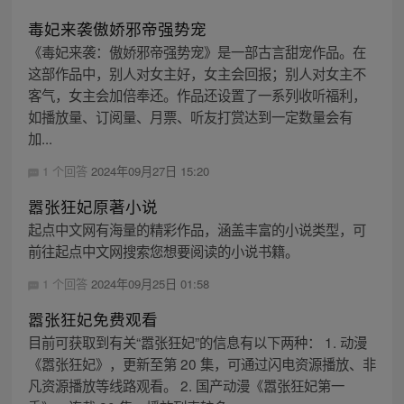
毒妃来袭傲娇邪帝强势宠
《毒妃来袭：傲娇邪帝强势宠》是一部古言甜宠作品。在
这部作品中，别人对女主好，女主会回报；别人对女主不
客气，女主会加倍奉还。作品还设置了一系列收听福利，
如播放量、订阅量、月票、听友打赏达到一定数量会有
加...
1 个回答
2024年09月27日 15:20
嚣张狂妃原著小说
起点中文网有海量的精彩作品，涵盖丰富的小说类型，可
前往起点中文网搜索您想要阅读的小说书籍。
1 个回答
2024年09月25日 01:58
嚣张狂妃免费观看
目前可获取到有关“嚣张狂妃”的信息有以下两种： 1. 动漫
《嚣张狂妃》，更新至第 20 集，可通过闪电资源播放、非
凡资源播放等线路观看。 2. 国产动漫《嚣张狂妃第一