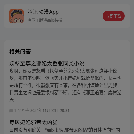
大家庭中，偶然得知外公的失踪另有隐情，
腾讯动漫App
追查之下，慢慢揭开了自己的身世之谜。而
立即下载
蛇妖紫殇与自己的纠葛，竟是从前世便开始
海量正版漫画畅快看
了……
相关问答
妖孽至尊之邪妃太嚣张同类小说
哎呀，你要是想看《妖孽至尊之邪妃太嚣张》这类小说
呀，那可不少呢。像《天才小毒妃》就挺类似的，女主也
是超有个性，很嚣张又有本事，在各种阴谋诡计里周旋，
和男主之间也是爱恨纠葛不断。还有《邪王追妻：废材逆
天...
1 个回答
2024年11月02日 20:34
毒医妃妃邪帝太凶猛
目前没有明确关于“毒医妃妃邪帝太凶猛”的具体指向性内