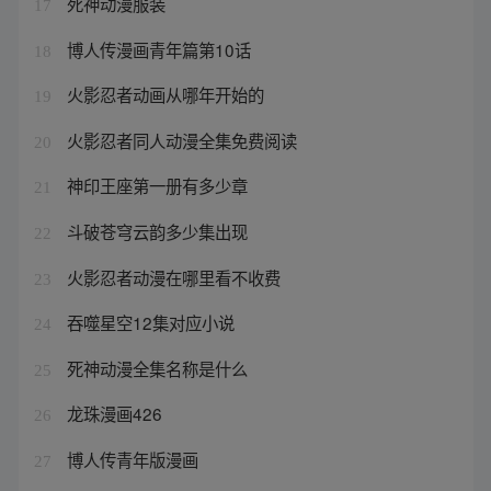
死神动漫服装
17
博人传漫画青年篇第10话
18
火影忍者动画从哪年开始的
19
火影忍者同人动漫全集免费阅读
20
神印王座第一册有多少章
21
斗破苍穹云韵多少集出现
22
火影忍者动漫在哪里看不收费
23
吞噬星空12集对应小说
24
死神动漫全集名称是什么
25
龙珠漫画426
26
博人传青年版漫画
27