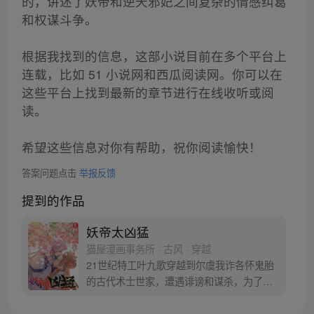
的，讲述了妖帝和逆天邪妃之间复杂的情感纠葛
和权谋斗争。
根据我找到的信息，这部小说目前在多个平台上
连载，比如 51 小说网和西瓜阅读网。你可以在
这些平台上找到最新的章节进行在线收听或阅
读。
希望这些信息对你有帮助，祝你阅读愉快！
答案问题点击
举报反馈
提到的作品
妖帝太凶猛
猫屋漫画事务所 · 古风 · 穿越
21世纪特工叶九歌穿越到尔虞我诈各怀鬼胎
的古代术士世家，遭遇诽谤和谋杀，为了生
存，与蛇妖紫殇签订契约，踏上打脸极品、
升级自身的逆袭之路。在这关系极其复杂的