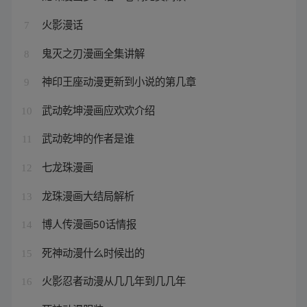
火影漫话
7
鬼灭之刃漫画全集讲解
8
神印王座动漫更新到小说的第几章
9
武动乾坤漫画应欢欢介绍
10
武动乾坤的作者是谁
11
七龙珠漫画
12
龙珠漫画大结局解析
13
博人传漫画50话情报
14
死神动漫什么时候出的
15
火影忍者动漫从几几年到几几年
16