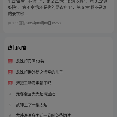
1 章“最后一抹信任” 、第 2 章“太子妃景衣容” 、第 3 章“逛
妓院” 、第 4 章“我不是你的景衣容 1” 、第 5 章“我不是你
的景衣容 ...
1 个回答
2024年08月08日 05:50
热门问答
龙珠超漫画13卷
1
龙珠超番外篇之悟空的儿子
2
海贼王动漫更新了吗
3
元尊漫画夭夭超清壁纸
4
武神主宰一集太短
5
龙珠漫画多少话一卷啊免费阅读
6