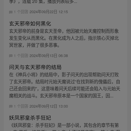
季》，连载 20 集，播放列表较多...
1 个回答
2024年09月22日 12:15
玄天邪帝如何黑化
玄天邪帝的前身是玄天圣帝，他因被元始天魔控制而形象
发生变化从而黑化。在黑化成为人之后，指示铁心灭掉北
冥世家，并做了很多恶事。
1 个回答
2024年09月13日 06:38
问天与玄天邪帝的结局
在《神兵小将》的结局中，影子问天的出现帮助问天打败
了玄天邪帝。结局时元始天魔说过“在找到新的傀儡后，自
己还会回来的”，这意味着问天后续可能还会陷入与元始天
魔相关的战斗。玄天邪帝原本是一个国家的国王，因...
1 个回答
2024年09月12日 13:00
妖凤邪皇杀手狂妃
《妖凤邪皇：杀手狂妃》是一部小说，其包含的章节有第