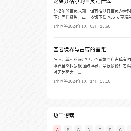
龙族芬格尔的言灵是什么
芬格尔的言灵未知，但有推测其言灵为青铜
下》同样精彩，点击按钮下载 App 立享精
1个回答
2024年10月02日 23:58
圣者境界与古尊的差距
在《元尊》的设定中，圣者境界和古尊有明
境界虽然也是很强的境界，是很多修行者渴
对更为强大。...
1个回答
2024年10月14日 13:15
热门搜索
A
B
C
D
E
F
G