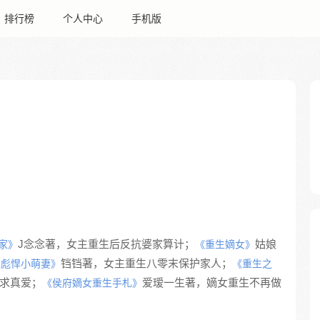
排行榜
个人中心
手机版
J念念著，女主重生后反抗婆家算计；
姑娘
家》
《重生嫡女》
铛铛著，女主重生八零末保护家人；
生彪悍小萌妻》
《重生之
求真爱；
爱瑷一生著，嫡女重生不再做
《侯府嫡女重生手札》