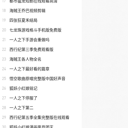
17
都市猛龙短剧在线观看高清
18
海贼王乔巴视频剪辑
19
四张狂夏禾结局
20
七龙珠游戏格斗手机版免费版
21
一人之下手游会重做吗
22
西行纪第三季免费观看版
23
海贼王各人物全名
24
一人之下最好看的篇章
25
悟空歌曲原唱完整版中国好声音
26
狐妖小红娘铭记
27
一人之下停服了
28
一人之下第二
29
西行纪第五季全集完整版在线观看
30
狐妖小红娘漫画面具团灭