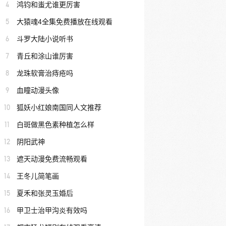
4
鸿钧和蚩尤谁更厉害
5
大猿魂4全集免费播放在线观看
6
斗罗大陆小说听书
7
青丘和涂山谁厉害
8
龙珠软膏治痔疮吗
9
血瞳动漫头像
10
狐妖小红娘南国同人文推荐
11
白斑做黑色素种植怎么样
12
阴阳武神
13
遮天动漫免费流畅观看
14
王冬儿简笔画
15
夏禾和张灵玉婚后
16
甲卫士治甲沟炎有效吗