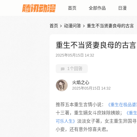
首页
全部作品
日漫
首页
动漫问答
重生不当贤妻良母的古言


重生不当贤妻良母的古言
2025年05月15日 14:32
1个回答
火焰之心
2025年05月15日 14:32
推荐五本重生言情小说：
《重生在极品婆
十三著，重生嫡女斗庶妹除姨娘；
《重
淡淡女子著，女主重生异国寻
可乐人生》
小妾，还有意外惊喜夫君。