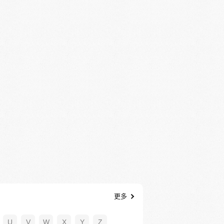
更多
U
V
W
X
Y
Z