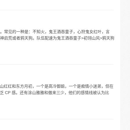
。常见的一种是：不知火，鬼王酒吞童子，心狩鬼女红叶，言
神启荒或者鸦天狗。队伍配速为鬼王酒吞童子>初翎山风>鸦天狗
如涂山红红和东方月初，一个是高冷御姐，一个是痴情小迷弟，但在
缺乏 CP 感。还有涂山雅雅和傲来三少，他们的感情线被认为比