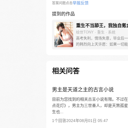
举报反馈
答案问题点击
提到的作品
重生不当舔王，我独自氪
绘世TONY · 重生 · 系统
高考失利，情场失意，毕业后一
的韩烈向上天许愿：如果一切能
来……消费系统降临，他竟然真
了十八岁！技能不够用？用积分
长相太一般？用积分捏脸！教训
富家哥，俘获女神们的芳心……
相关问答
场，且看韩烈如何逆袭，青云直
——改编自小说《消费系男神》
男主是天道之主的古言小说
目前为您找到的相关古言小说有限。不过在
点花灯》，男主为三世善人，却是天煞孤星
生也...
1个回答
2024年08月01日 05:47