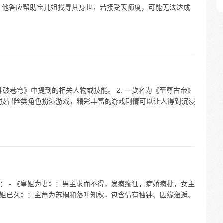
，他答应帮助宝儿姐找寻其身世，若接受天师度，可能无法达成
斗破巷穹》中提到的相关人物或技能。 2. 一款名为《至尊古帝》
技冒险类角色扮演游戏，精彩丰富的游戏剧情可以让人得到沉浸
： - 《皇姐为妻》：男主求而不得，发疯癫狂，病娇疯批，女主
觎皇姐已久》：主角为苏桐和落叶知秋，包含情有独钟、因缘邂逅、