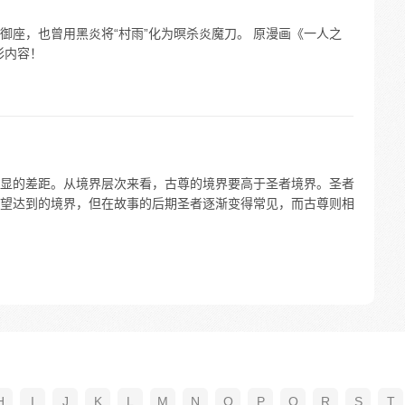
御座，也曾用黑炎将“村雨”化为暝杀炎魔刀。 原漫画《一人之
彩内容！
显的差距。从境界层次来看，古尊的境界要高于圣者境界。圣者
望达到的境界，但在故事的后期圣者逐渐变得常见，而古尊则相
H
I
J
K
L
M
N
O
P
Q
R
S
T