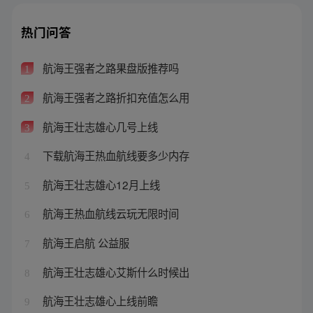
热门问答
航海王强者之路果盘版推荐吗
1
航海王强者之路折扣充值怎么用
2
航海王壮志雄心几号上线
3
下载航海王热血航线要多少内存
4
航海王壮志雄心12月上线
5
航海王热血航线云玩无限时间
6
航海王启航 公益服
7
航海王壮志雄心艾斯什么时候出
8
航海王壮志雄心上线前瞻
9