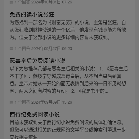
1 个回答
2024年10月01日 07:26
免费阅读小说张狂
为您找到一部名为《财富无穷》的小说，主角是张狂，自
从张狂收到财神爷送的一个亿后，他发现有钱真能为所欲
为。但关于这部小说的更多详细内容暂未获取到。
1 个回答
2024年09月27日 06:23
恶毒皇后免费阅读小说
以下为您推荐几部与恶毒皇后相关的小说： 1. 《恶毒皇后
不干了》：燕绥宁穿越成恶毒皇后，从不想当皇后到真
香。皇帝对她从一开始的面无表情到后来的一日不见就想
念，两人之间有甜蜜的互动。 2. 《我是书里的...
1 个回答
2024年09月09日 15:26
西行纪免费阅读小说
目前未获取到关于西行纪小说免费阅读的具体准确信息。
但您可以通过相关的正规网络文学平台或搜索引擎进一步
查找相关资源。