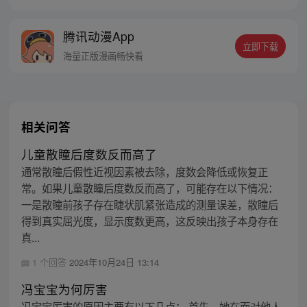
魔鬼塑像。转眼之间，降临邪魔的信徒收割
走了所有生命，少年“光灵”的父亲“西大夫”被
腾讯动漫App
迫将孩子传送到了繁华的都市……一段充满
立即下载
爱恨情仇的旅程由此开始！
海量正版漫画畅快看
相关问答
儿童散瞳后度数反而高了
通常散瞳后假性近视因素被去除，度数会降低或恢复正
常。如果儿童散瞳后度数反而高了，可能存在以下情况：
一是散瞳前孩子存在睫状肌紧张造成的测量误差，散瞳后
得到真实屈光度，显示度数更高，这反映出孩子本身存在
真...
1 个回答
2024年10月24日 13:14
冯宝宝为何厉害
冯宝宝厉害的原因主要有以下几点： 首先，她在面对他人