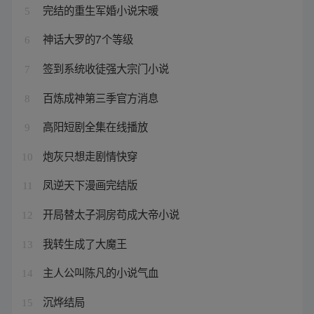
完结的重生军婚小说宋暖
5
神话大罗的7个等级
6
签到系统收徒强大宗门小说
7
百炼成神第三季官方消息
8
高阳短剧全集在线播放
9
炮灰只想走剧情快穿
10
凤逆天下漫画完结版
11
开局替太子洞房苟成大帝小说
12
我转生成了大魔王
13
主人公叫陈凡的小说气血
14
沉烨结局
15