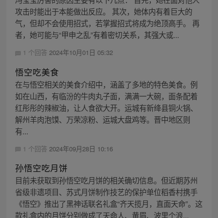
攻击时能出于本能做出反应。 其次，她体内有着巨大的
气，但却不会使用招式，若掌握招式将成为绝顶高手。 再
者，她可能与“甲申之乱”有着密切关系，其强大或...
1 个回答
2024年10月01日 05:32
悟空吃美食
在与悟空相关的美食介绍中，涵盖了多地的特色美食。例
如在山西，有临汾的牛肉丸子面，满满一大碗，面条配着
红彤彤的辣椒油，让人食欲大开。运城有新绛县铜火锅、
解州羊肉泡馍、万荣凉粉、运城大盘鸡等。晋中地区则
有...
1 个回答
2024年09月28日 10:16
孙悟空吃月饼
目前未获取到孙悟空吃月饼的相关确切信息。但近期苏州
省级非遗项目、苏式月饼制作技艺的保护单位稻香村携手
《悟空》推出了黑神话联名礼盒“齐天揽月，直面天命”。这
款礼盒内的月饼分别做成了天命人、黄眉、波里个浪...