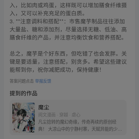
入，比如肉或鸡蛋，这样既可以增加膳食纤维摄
入，又可以补充充足的蛋白质。
3. **注意调料和搭配**：市售魔芋制品往往添加
大量盐、糖和添加剂，尽量选择无糖、低油、高
膳食纤维的产品，并注意均衡饮食和营养搭配。
总之，魔芋是个好东西，但吃错了也会发胖。关
键是要适量，注意搭配，别贪多。希望这些建议
能帮到你，祝你减肥成功，保持健康！
答案问题点击
举报反馈
提到的作品
魔尘
阅文漫画 · 穿越 · 虐心
凡尘捻转的魔幻奇缘，传奇再续的原创经
典！ 大凉山中的宁静村寨，天赋异能的少年
与青梅竹马的女孩遭遇了传说能实现愿望的