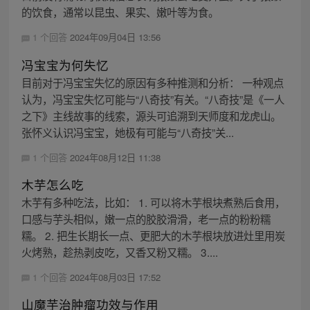
的饮食，通常以昆虫、果实、嫩叶等为食。
1 个回答
2024年09月04日 13:56
冯宝宝为何失忆
目前对于冯宝宝失忆的原因有多种推测和分析： 一种观点
认为，冯宝宝失忆可能与“八奇技”有关。“八奇技”是《一人
之下》主线故事的线索，源头可追溯到天师度和龙虎山。
张怀义认识冯宝宝，她极有可能与“八奇技”关...
1 个回答
2024年08月12日 11:38
木芋怎么吃
木芋有多种吃法，比如： 1. 可以将木芋根块煮熟后食用，
口感与芋头相似，嫩一点的胶胶滑滑，老一点的粉粉糯
糯。 2. 把生长期长一点、更肥大的木芋根块放进灶里用炭
火烤熟，趁热剥皮吃，又香又粉又糯。 3....
1 个回答
2024年08月03日 17:52
山魔芋治肿瘤功效与作用