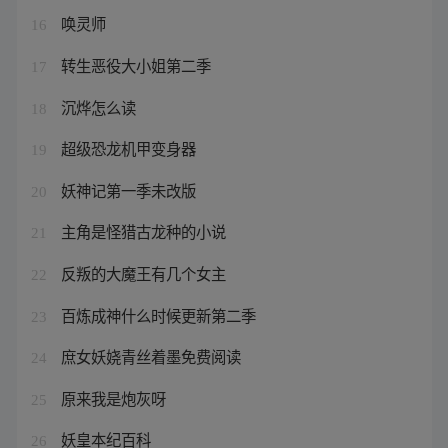
唤灵师
16
转生恶役大小姐第二季
17
沉烨怎么读
18
超级恐龙机甲变身器
19
妖神记第一季未改版
20
主角是怪猎古龙种的小说
21
反叛的大魔王有几个女主
22
百炼成神什么时候更新第二季
23
庶女妖娆青丝着墨免费阅读
24
原来我是炮灰呀
25
妖皇本纪百科
26