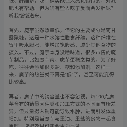
低、纤维多，吃了确实能让人感觉饱饱的，对减
肥也有帮助。但为啥有些人吃了反而会发胖呢？
听我慢慢道来。
首先，魔芋虽然热量低，但它的主要成分是葡甘
露聚糖，这是一种水溶性膳食纤维。这种纤维在
胃里吸水膨胀，能增加饱腹感，减少其他食物的
摄入。不过，魔芋本身没啥味道，很多市售的魔
芋制品，比如魔芋爽、魔芋蛋糕之类的，为了好
吃，往往会添加很多盐、糖和添加剂。这样一
来，魔芋的热量就不再是“低”了，甚至可能变得
比较高。
再者，魔芋中的钠含量也不容忽视。每100克魔
芋含有的钠量因种类和加工方式的不同而有所差
异，但过量摄入钠可能导致水肿，进而引发体重
增加。特别是当魔芋与重油、重盐的食物一起食
用时，增肥效果可能会更为显著。