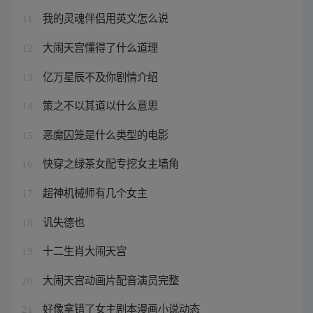
我的灵魂伴侣用英文怎么说
11
大闹天宫懂得了什么道理
12
亿万星辰不及你剧情介绍
13
策之不以其道以什么意思
14
恶魔囚笼是什么类型的电影
15
快穿之绿茶女配专挖女主墙角
16
超神机械师有几个女主
17
讥失德也
18
十二生肖大闹天宫
19
大闹天宫动画片配音演员完整
20
好像拿错了女主剧本漫画小说动态
21