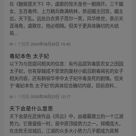
在《魅姬惑天下》中，虞歌的惊天身世一朝揭开。三千媚
女、五百毒师、上万精兵跪满桃林，恭迎媚主回宫，媚主
出，天下乱。远处白衣男子莞尔一笑，风华绝世，表示天
涯海角，虞歌在，他必相随。但关于更具体确切的大结
局...
1 个回答
2024年08月26日 10:45
毒妃本色 太子妃
以下为与您提问相关的信息：有作品提到毒医农女之田园
太子妃，也有穿越成不受宠的废材小姐且剧毒闻名的女子
相关内容，还有鹤唳华亭中太子妃中毒身死的剧情。但关
于“毒妃本色 太子妃”的具体综合确切内容，目前资料...
1 个回答
2024年08月23日 12:17
天下会是什么意思
天下会是在武侠作品《风云》中，由雄霸建立的一个江湖
势力。它曾盛极一时，是中原顶级势力之一，规模庞大，
在击败无双城后，江湖的众多大小势力几乎都成为其帮