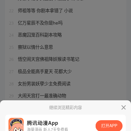
师祖等等 你剧本拿错了 小说
22
亿万星辰不及你是he吗
23
恶魔囚笼百科副本攻略
24
察狱以情什么意思
25
悟空闹天宫佛祖降妖猴读书笔记
26
极品全能高手夏天 花都大少
27
女扮男装妖孽少主免费阅读
28
大闹天宫打一最准确动物
29
悟空闹天宫主要内容概括
继续浏览精彩内容
30
腾讯动漫App
打开APP
海量漫画 新人7天免费看