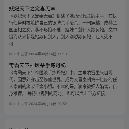
妖妃天下之宠妻无毒
《妖妃天下之宠妻无毒》讲述了她乃现代金牌杀手，在执
行任务时被嫉妒自己的银牌杀手暗杀，一朝穿越，成赫兰
国丞相之女，爹不疼娘不爱，姐妹丫鬟仆人欺负她。文中
提到从来都是她欺负别人，别人别想欺负她，让人死不
可...
1 个回答
2024年08月14日 11:10
毒霸天下神医杀手炼丹妃
《毒霸天下：神医杀手炼丹妃》中，主角凌雪墨来自现
代，因意外穿越至修仙世界，成为大晋皇朝第一世家的任
人宰割的废柴千金小姐。不幸的是，凌家被奸人陷害，自
身难保。 等待电视剧的同时，也可以点击下方链接...
1 个回答
2024年08月14日 03:52