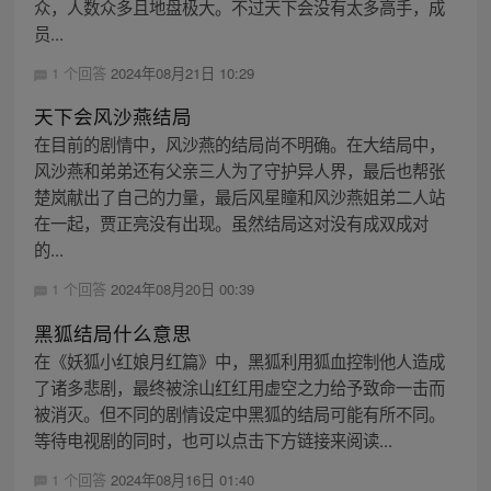
众，人数众多且地盘极大。不过天下会没有太多高手，成
员...
1 个回答
2024年08月21日 10:29
天下会风沙燕结局
在目前的剧情中，风沙燕的结局尚不明确。在大结局中，
风沙燕和弟弟还有父亲三人为了守护异人界，最后也帮张
楚岚献出了自己的力量，最后风星瞳和风沙燕姐弟二人站
在一起，贾正亮没有出现。虽然结局这对没有成双成对
的...
1 个回答
2024年08月20日 00:39
黑狐结局什么意思
在《妖狐小红娘月红篇》中，黑狐利用狐血控制他人造成
了诸多悲剧，最终被涂山红红用虚空之力给予致命一击而
被消灭。但不同的剧情设定中黑狐的结局可能有所不同。
等待电视剧的同时，也可以点击下方链接来阅读...
1 个回答
2024年08月16日 01:40