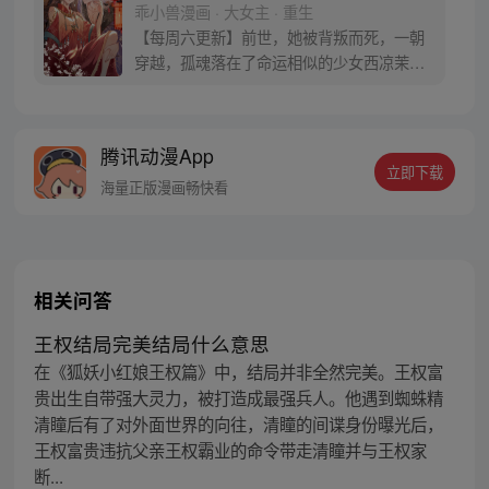
乖小兽漫画 · 大女主 · 重生
【每周六更新】前世，她被背叛而死，一朝
穿越，孤魂落在了命运相似的少女西凉茉身
上，誓要让伤害她的人付出代价。步步为
营，算计所有人，搅得满城风雨，她终爬到
了高处。只是为何那恶贯满盈的太监王爷强
腾讯动漫App
要娶她？虽然你长得貌若天仙，那也是个太
立即下载
监啊！他们逼着她成了宦妻，那她就当个第
海量正版漫画畅快看
一妖夫人，让所有人都不好过罢！
相关问答
王权结局完美结局什么意思
在《狐妖小红娘王权篇》中，结局并非全然完美。王权富
贵出生自带强大灵力，被打造成最强兵人。他遇到蜘蛛精
清瞳后有了对外面世界的向往，清瞳的间谍身份曝光后，
王权富贵违抗父亲王权霸业的命令带走清瞳并与王权家
断...