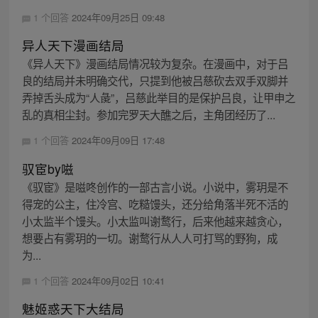
1 个回答
2024年09月25日 09:48
异人天下漫画结局
《异人天下》漫画结局情况较为复杂。在漫画中，对于吕
良的结局并未明确交代，只提到他被吕慈砍去双手双脚并
弄掉舌头成为“人彘”，吕慈此举目的是保护吕良，让甲申之
乱的真相尘封。参加完罗天大醮之后，主角团经历了...
1 个回答
2024年09月09日 17:48
驭宦by嗞
《驭宦》是嗞咚创作的一部古言小说。小说中，雾玥是不
得宠的公主，住冷宫、吃糙馒头，还分给角落半死不活的
小太监半个馒头。小太监叫谢鹜行，后来他越来越贪心，
想要占有雾玥的一切。谢鹜行从人人可打骂的野狗，成
为...
1 个回答
2024年09月02日 10:41
魅姬惑天下大结局