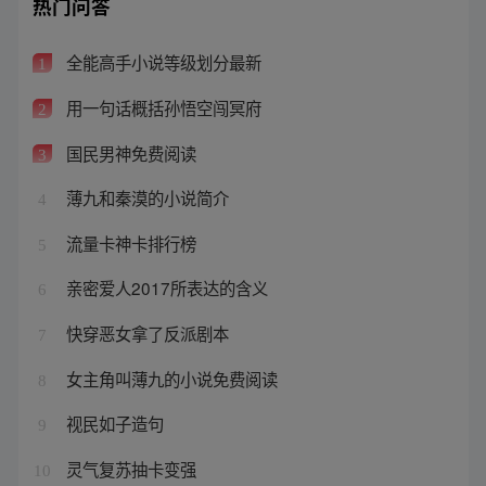
热门问答
全能高手小说等级划分最新
1
用一句话概括孙悟空闯冥府
2
国民男神免费阅读
3
薄九和秦漠的小说简介
4
流量卡神卡排行榜
5
亲密爱人2017所表达的含义
6
快穿恶女拿了反派剧本
7
女主角叫薄九的小说免费阅读
8
视民如子造句
9
灵气复苏抽卡变强
10