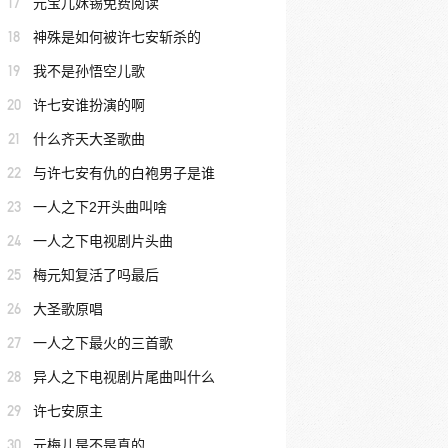
17
元宝儿姀锡免费阅读
18
神殊是如何被许七安斩杀的
19
我不是孙悟空儿歌
20
许七安谁扮演的啊
21
什么齐天大圣歌曲
22
与许七安有仇的白袍男子是谁
23
一人之下2开头曲叫啥
24
一人之下电视剧片头曲
25
梅元知复活了吗最后
26
大圣歌原唱
27
一人之下最火的三首歌
28
异人之下电视剧片尾曲叫什么
29
许七安原主
30
元梅儿是不是真的