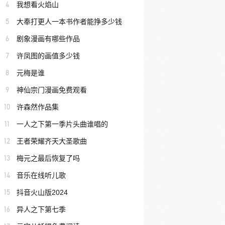
4
我想看火焰山
5
大奉打更人一本书作者能挣多少钱
6
剧象漫画有哪些作品
7
许凤图的画值多少钱
8
元梅是谁
9
神仙宗门漫画免费观看
10
许森然作品集
11
一人之下第一季片头曲谁唱的
12
王者荣耀齐天大圣歌曲
13
梅元之最后恢复了吗
14
音乐在线听儿歌
15
抖音火山版2024
16
异人之下第七季