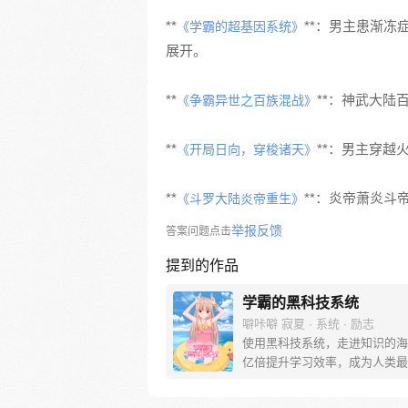
**
**：男主患渐
《学霸的超基因系统》
展开。
**
**：神武大
《争霸异世之百族混战》
**
**：男主穿越
《开局日向，穿梭诸天》
**
**：炎帝萧炎
《斗罗大陆炎帝重生》
举报反馈
答案问题点击
提到的作品
学霸的黑科技系统
噼咔噼 寂夏 · 系统 · 励志
使用黑科技系统，走进知识的海
亿倍提升学习效率，成为人类最
霸，靠最强大脑致富，领略做超
寞。