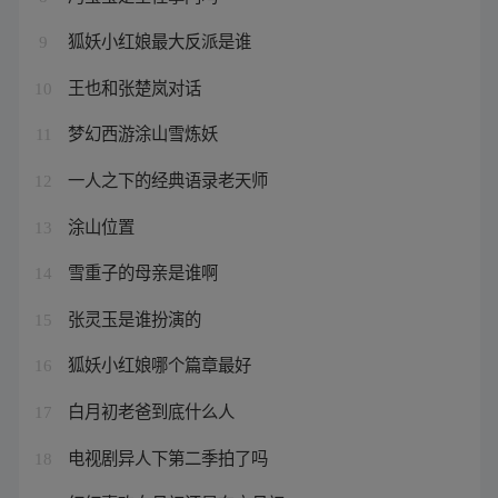
狐妖小红娘最大反派是谁
9
王也和张楚岚对话
10
梦幻西游涂山雪炼妖
11
一人之下的经典语录老天师
12
涂山位置
13
雪重子的母亲是谁啊
14
张灵玉是谁扮演的
15
狐妖小红娘哪个篇章最好
16
白月初老爸到底什么人
17
电视剧异人下第二季拍了吗
18