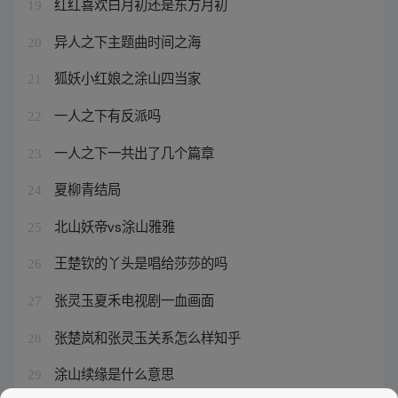
红红喜欢白月初还是东方月初
19
异人之下主题曲时间之海
20
狐妖小红娘之涂山四当家
21
一人之下有反派吗
22
一人之下一共出了几个篇章
23
夏柳青结局
24
北山妖帝vs涂山雅雅
25
王楚钦的丫头是唱给莎莎的吗
26
张灵玉夏禾电视剧一血画面
27
张楚岚和张灵玉关系怎么样知乎
28
涂山续缘是什么意思
29