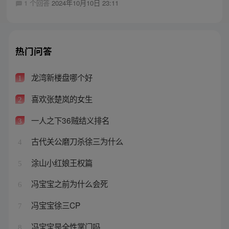
1 个回答
2024年10月10日 23:11
热门问答
龙湾新楼盘哪个好
1
喜欢张楚岚的女生
2
一人之下36贼结义排名
3
古代关公磨刀杀徐三为什么
4
涂山小红娘王权篇
5
冯宝宝之前为什么会死
6
冯宝宝徐三CP
7
冯宝宝是全性掌门吗
8