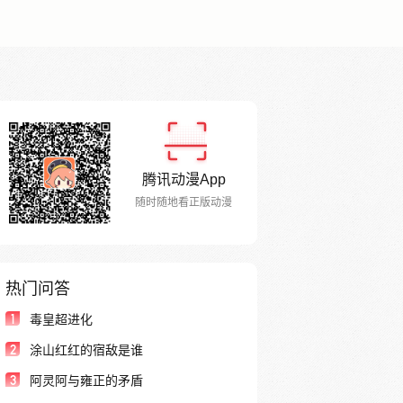
腾讯动漫App
随时随地看正版动漫
热门问答
1
毒皇超进化
2
涂山红红的宿敌是谁
3
阿灵阿与雍正的矛盾