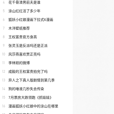
4
花千骨渣男前夫是谁
5
涂山红红活了多少年
6
狐妖小红娘漫画下拉式6漫画
7
木洋壁纸推荐
8
王权富贵官方身高
9
张灵玉是反派吗还是正派
10
风莎燕喜欢贾正亮吗
11
李林妲的微博
12
成毅的王权富贵拍完了吗
13
异人之下真人版剧情到第几季
14
狗的唾液几秒失去传染
15
7月票房大跌领跑《抓娃娃》
16
漫画狐妖小红娘中的涂山在哪里