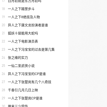
17
白月初就是东方月初吗
18
一人之下踏罡步斗
19
一人之下8绝技及人物
20
异人之下唐文龙扮演者是谁
21
狐妖十层能用大蛇吗
22
一人之下电影演员表
23
一人之下冯宝宝的过去是第几集
24
张之维的实力
25
一仙二圣武侠小说
26
异人之下冯宝宝的CP是谁
27
一人之下张楚岚有几个八奇技
28
千香引几月几日上映
29
一人之下张楚岚CP是谁
30
傲来三少受伤