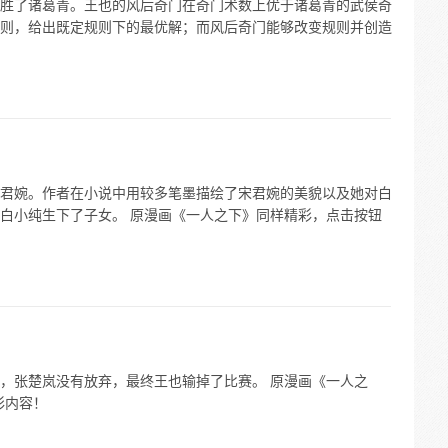
胜了诸葛青。王也的风后奇门在奇门术数上优于诸葛青的武侯奇
则，给出既定规则下的最优解；而风后奇门能够改变规则并创造
君婉。作者在小说中用较多笔墨描绘了宋君婉的美貌以及她对白
白小纯生下了子女。 原漫画《一人之下》同样精彩，点击按钮
，张楚岚没有放弃，最终王也输掉了比赛。 原漫画《一人之
彩内容！