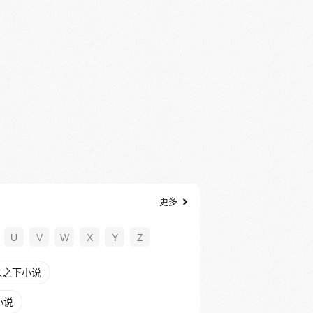
更多
U
V
W
X
Y
Z
人之下小说
小说