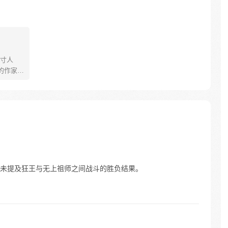
寸人
的作家耳
天》
仙侠类
 本漫画
锐漫画家
未提及狂王与无上祖师之间战斗的胜负结果。