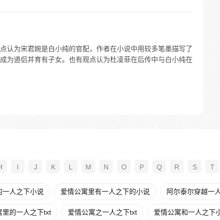
点认为宋君婉是白小纯的官配，作者在小说中用较多笔墨描写了
成为道侣并育有子女。也有观点认为杜凌菲在后传中与白小纯在
H
I
J
K
L
M
N
O
P
Q
R
S
T
的一人之下小说
爱情公寓里有一人之下的小说
阿尔泰尔穿越一
里的一人之下txt
爱情公寓之一人之下txt
爱情公寓和一人之下