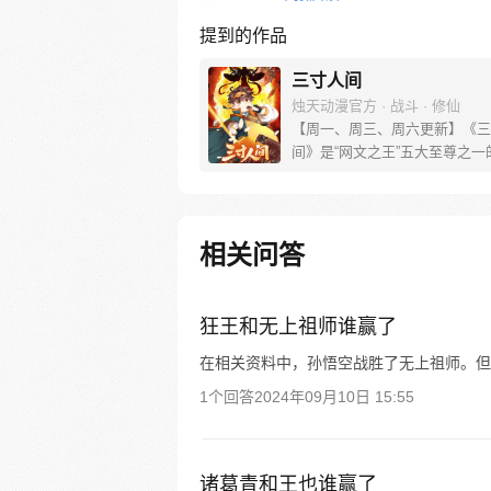
提到的作品
三寸人间
烛天动漫官方 · 战斗 · 修仙
【周一、周三、周六更新】《三
间》是“网文之王”五大至尊之一
根继《仙逆》《求魔》《我欲封
《一念永恒》之后的第五部长篇
小说，于起点中文网进行连载。
由国内著名漫画家HeHe携手新
相关问答
Sariel、小林改编制作~
狂王和无上祖师谁赢了
在相关资料中，孙悟空战胜了无上祖师。但
1个回答
2024年09月10日 15:55
诸葛青和王也谁赢了