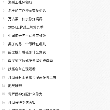
4
海贼王礼包领取
5
龙王的工作漫画有多少话
6
万古第一仙宗修炼境界
7
2024王牌对王牌第九季
8
中国惊奇先生动漫完整版
9
奥丁的另一个眼睛在哪儿
10
醉里挑灯看孤剑什么意思
11
驭灵师下拉式酷漫屋免费漫画
12
妖怪名单在现观看
13
开局就有王者账号漫画在哪里看
14
咫尺难辨
15
青辉武神分配什么修为
16
开局获得李信面板