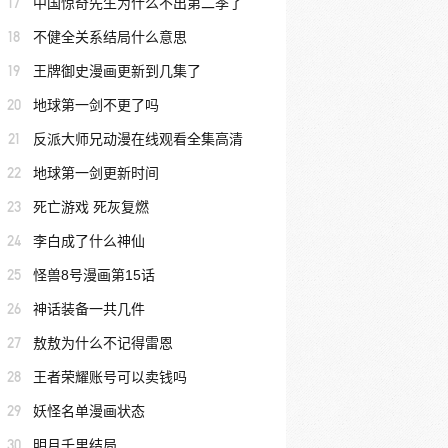
17
中国惊奇先生为什么不出第二季了
18
不健全关系结局什么意思
19
王牌御史漫画更新到几集了
20
地球第一剑不更了吗
21
反派大师兄动漫在线观看全集高清
22
地球第一剑更新时间
23
死亡游戏 死灰复燃
24
李白成了什么神仙
25
怪兽8号漫画第15话
26
神话装备一共几件
27
敖敖为什么不记得雷恩
28
王者荣耀账号可以卖钱吗
29
妖怪名单漫画状态
30
明月千里结局