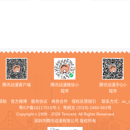
腾讯动漫客户端
腾讯动漫微信小
腾讯动漫手Q小
程序
程序
帮助
官方微博
服务协议
商务合作
侵权反馈指引
联系方式：
ac_
粤ICP备16117015号-1
粤网文 (2019) 2460-563号
Copyright
1998 - 2026 Tencent. All Rights Reserved
©
深圳市腾讯动漫有限公司 版权所有