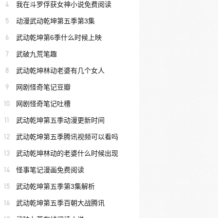
4
我在斗罗俘获女神小说免费阅读
5
动漫武动乾坤第五季第3集
6
武动乾坤第6季什么时候上映
7
武破九荒笔趣
8
武动乾坤林动老婆有几个女人
9
网剧怪奇笔记豆瓣
10
网剧怪奇笔记吐槽
11
武动乾坤第五季动漫更新时间
12
武动乾坤第五季腾讯视频可以看吗
13
武动乾坤林动的老婆什么时候出现
14
怪事笔记漫画免费阅读
15
武动乾坤第五季第3集解析
16
武动乾坤第五季百朝大战腾讯