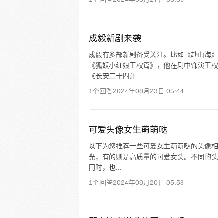
成毅新剧来袭
成毅有多部新剧备受关注。比如《赴山海》
《狐妖小红娘王权篇》，他在剧中饰演王权
《长安二十四计...
1个回答
2024年08月23日 05:44
可爱头像女生萌萌哒
以下为您推荐一些可爱女生萌萌哒的头像相
光，有的则是高质量的可爱女头。不同的头
同时，也...
1个回答
2024年08月20日 05:58