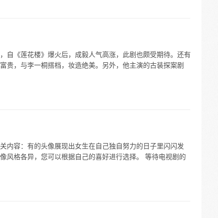
，自《莲花楼》爆火后，成毅人气高涨，此剧也颇受期待。还有
富贵，与李一桐搭档，妆造绝美。另外，他主演的古装探案剧
关内容：有的头像展现出女生在自己独自努力的日子里闪闪发
像风格各异，您可以根据自己的喜好进行选择。 等待电视剧的