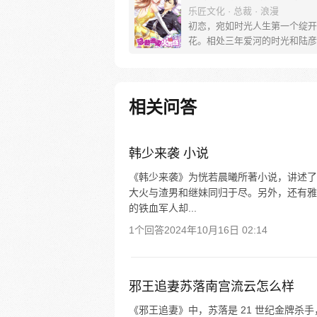
乐匠文化 · 总裁 · 浪漫
初恋，宛如时光人生第一个绽开
花。相处三年爱河的时光和陆彦
是一对甜蜜幸福的情侣。突然有
陆彦辰向她提出分手，并且退学
失在了时光的视野里。 时隔多
再次重遇时，俩人便开始纠缠不
相关问答
情相悦的爱情……
韩少来袭 小说
《韩少来袭》为恍若晨曦所著小说，讲述了
大火与渣男和继妹同归于尽。另外，还有雅
的铁血军人却...
1个回答
2024年10月16日 02:14
邪王追妻苏落南宫流云怎么样
《邪王追妻》中，苏落是 21 世纪金牌