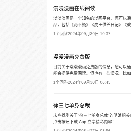
漫漫漫画在线阅读
漫漫漫画是一个知名的漫画平台，您可以通过
品，包括《两不疑》《虎王供养日记》《彼
1个回答
2024年09月30日 10:37
漫漫漫画免费版
目前关于漫漫漫画免费版的信息，您可以通过
能会提供免费阅读。但也有一些情况，比如在
1个回答
2024年09月30日 06:43
徐三七单身总裁
未查找到关于“徐三七单身总裁”的明确相
点击按钮下载 App 立享精彩内容！
1个回答
2024年08月27日 08:56