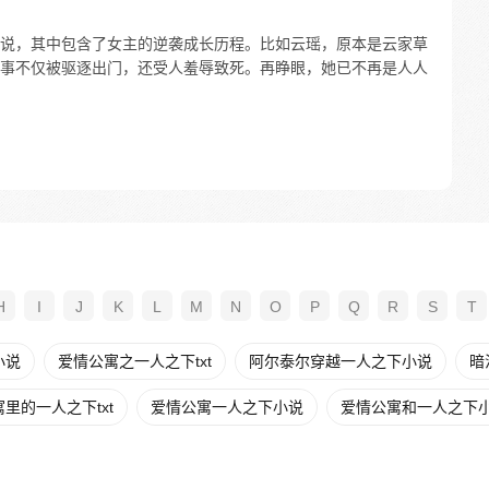
说，其中包含了女主的逆袭成长历程。比如云瑶，原本是云家草
事不仅被驱逐出门，还受人羞辱致死。再睁眼，她已不再是人人
H
I
J
K
L
M
N
O
P
Q
R
S
T
小说
爱情公寓之一人之下txt
阿尔泰尔穿越一人之下小说
暗
里的一人之下txt
爱情公寓一人之下小说
爱情公寓和一人之下