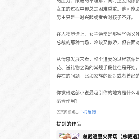
的压力、家庭的不理解，同时还要照顾
女主的过程中却总是困难重重。他可能
男主只是一时兴起或者会对孩子不好。
在人物塑造上，女主通常是那种坚强又
总裁的那种气场，冷峻又傲娇，但在面
从情感发展来看，整个追妻的过程就像
花、送礼物之类的常规手段往往是开始
存在的问题，比如家族的反对或者曾经
你觉得这部小说最吸引你的地方是什么呢
黏合作用？
举报反馈
答案问题点击
提到的作品
总裁追妻火葬场（总裁追