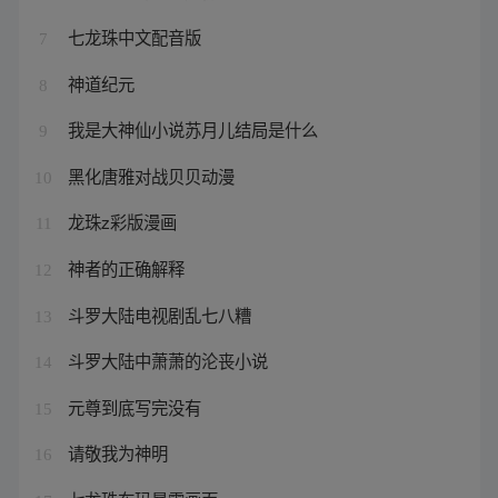
七龙珠中文配音版
7
神道纪元
8
我是大神仙小说苏月儿结局是什么
9
黑化唐雅对战贝贝动漫
10
龙珠z彩版漫画
11
神者的正确解释
12
斗罗大陆电视剧乱七八糟
13
斗罗大陆中萧萧的沦丧小说
14
元尊到底写完没有
15
请敬我为神明
16