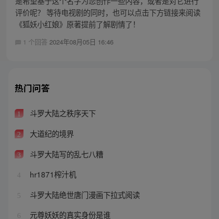
是希望基于这个名字为您创作一些内容，或者是对它进行
评价呢？ 等待电视剧的同时，也可以点击下方链接来阅读
《狐妖小红娘》原著提前了解剧情了！
1 个回答
2024年08月05日 16:46
热门问答
斗罗大陆之秩序天下
1
大道纪的境界
2
斗罗大陆写的乱七八糟
3
hr1871榨汁机
4
斗罗大陆绝世唐门漫画下拉式阅读
5
元尊妖妖的真实身份是谁
6