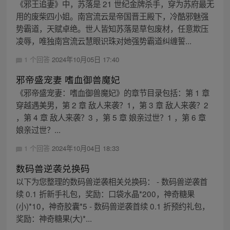
《邪王追妻》中，苏落是 21 世纪金牌杀手，穿为苏府最无
用的废柴四小姐。南宫流云是帝国晋王殿下，冷酷邪魅强
势霸道，天赋卓绝。世人皆知苏落是草包废材，任意欺压
凌辱，唯独南宫流云慧眼识珠对她强势霸道纠缠誓...
1 个回答
2024年10月05日 17:40
邪帝盛宠妻 嗜血御兽魔妃
《邪帝盛宠妻：嗜血御兽魔妃》的章节目录包括：第 1 章
穿越遇美男，第 2 章 敌人来袭？1，第 3 章 敌人来袭？2
，第 4 章 敌人来袭？3 ，第 5 章 娘亲过世？1 ，第 6 章
娘亲过世？...
1 个回答
2024年10月04日 18:33
数码兽逆袭兑换码
以下为您整理的数码兽逆袭相关兑换码： - 数码兽逆袭首
续 0.1 折新手礼包，奖励：口袋水晶*200，神奇糖果
(小)*10，神奇胶囊*5 - 数码兽逆袭首续 0.1 折预约礼包，
奖励：神奇糖果(大)*...