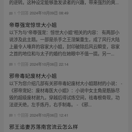
的逆转。这种设定能够激发读者的兴趣，带来强烈的爽...
1 个回答
2024年10月09日 08:49
帝尊强宠惊世大小姐
以下为与“帝尊强宠：惊世大小姐”相关的内容： 有两部小
说涉及此主题。一部是杀手之王涅槃重生，成了风行大陆
上最令人唾弃的容家大小姐，封印破除后风云瞬变，容家
之首的地位和与太子的婚约在她眼中不值一提。另一...
1 个回答
2024年10月06日 22:14
邪帝毒妃废材大小姐
以下为您介绍几部有关邪帝毒妃废材大小姐题材的小说： -
《邪帝宠妃：废材毒医大小姐》：小说中女主角是筋脉尽
毁的超级废材谢九，穿越后得试炼空间，祛毒根骨现，功
法逆天绝，左手炼丹，右手制毒。 - 《邪...
1 个回答
2024年10月06日 12:41
邪王追妻苏落南宫流云怎么样