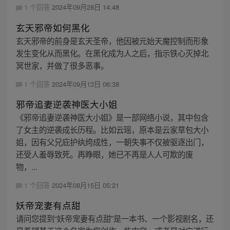
1 个回答
2024年09月28日 14:48
玄天邪帝如何黑化
玄天邪帝的前身是玄天圣帝，他因被元始天魔控制而形象
发生变化从而黑化。在黑化成为人之后，指示铁心灭掉北
冥世家，并做了很多恶事。
1 个回答
2024年09月13日 06:38
邪帝追妻逆袭神医大小姐
《邪帝追妻逆袭神医大小姐》是一部网络小说，其中包含
了女主的逆袭成长历程。比如云瑶，原本是云家草包大小
姐，因有父兄庇护纨绔成性，一朝失事不仅被驱逐出门，
还受人羞辱致死。再睁眼，她已不再是人人可欺的废
物，...
1 个回答
2024年08月15日 05:21
妖帝宠妻有点甜
请问您提到“妖帝宠妻有点甜”是一本书、一个影视剧名，还