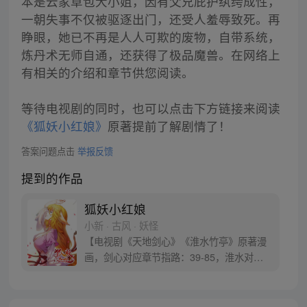
本是云家草包大小姐，因有父兄庇护纨绔成性，
一朝失事不仅被驱逐出门，还受人羞辱致死。再
睁眼，她已不再是人人可欺的废物，自带系统，
炼丹术无师自通，还获得了极品魔兽。在网络上
有相关的介绍和章节供您阅读。
等待电视剧的同时，也可以点击下方链接来阅读
《狐妖小红娘》
原著提前了解剧情了！
答案问题点击
举报反馈
提到的作品
狐妖小红娘
小新 · 古风 · 妖怪
【电视剧《天地剑心》《淮水竹亭》原著漫
画，剑心对应章节指路：39-85，淮水对应
章节指路272-301】 迷糊萝莉小狐妖，正太
道士没节操。自古人妖生死恋，千载孽缘一
线牵。（每周周四更新。）