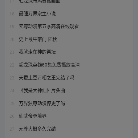
七龙珠布玛暴露画面
17
最强万界宗主小说
18
元尊动漫第五季高清在线观看
19
史上最牛宗门 陆秋
20
我就走在神的祭坛
21
超龙珠英雄60集免费播放高清
22
天蚕土豆万相之王完结了吗
23
《我是大神仙》片头曲
24
万界独尊动漫停更了吗
25
仙武帝尊境界
26
元尊大概多久完结
27