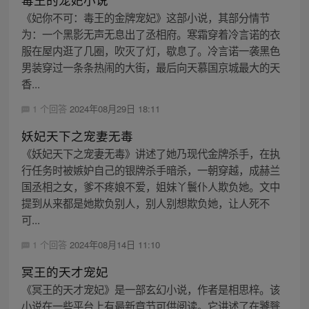
《妃你不可：毒王的金牌宠妃》这部小说，其部分情节
为：一个黑影无声无息出了丞相府。寒霜穿着冷言诺的衣
服在屋内逛了几圈，吹灭了灯，歇息了。冷言诺一袭黑色
男装穿过一条条热闹的大街，最后向天慕国京城最大的天
香...
1 个回答
2024年08月29日 18:11
妖妃天下之宠妻无毒
《妖妃天下之宠妻无毒》讲述了她乃现代金牌杀手，在执
行任务时被嫉妒自己的银牌杀手暗杀，一朝穿越，成赫兰
国丞相之女，爹不疼娘不爱，姐妹丫鬟仆人欺负她。文中
提到从来都是她欺负别人，别人别想欺负她，让人死不
可...
1 个回答
2024年08月14日 11:10
冥王的天才宠妃
《冥王的天才宠妃》是一部玄幻小说，作者是相思梓。该
小说在一些平台上有最新章节可供阅读。它讲述了在饕餮