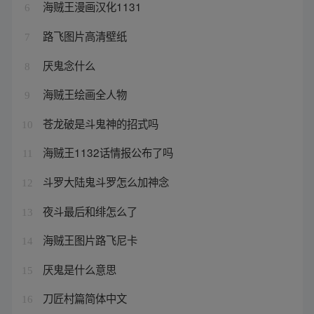
海贼王漫画汉化1131
6
路飞图片高清壁纸
7
厌鬼念什么
8
海贼王绘画全人物
9
苍龙破是斗鬼神的招式吗
10
海贼王1132话情报公布了吗
11
斗罗大陆鬼斗罗怎么加神念
12
夜斗最后和绯怎么了
13
海贼王图片路飞尼卡
14
厌鬼是什么意思
15
刀匠村篇简体中文
16