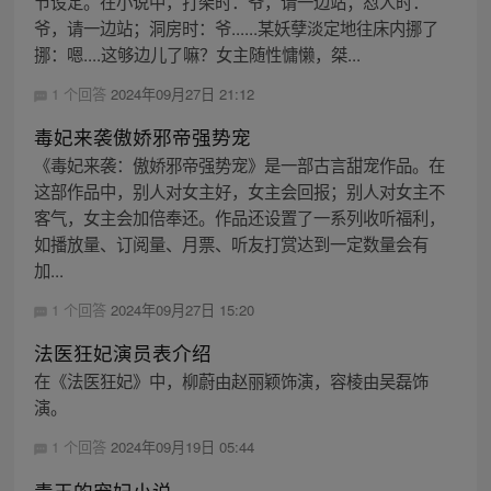
节设定。在小说中，打架时：爷，请一边站；怼人时：
爷，请一边站；洞房时：爷......某妖孽淡定地往床内挪了
挪：嗯....这够边儿了嘛？女主随性慵懒，桀...
1 个回答
2024年09月27日 21:12
毒妃来袭傲娇邪帝强势宠
《毒妃来袭：傲娇邪帝强势宠》是一部古言甜宠作品。在
这部作品中，别人对女主好，女主会回报；别人对女主不
客气，女主会加倍奉还。作品还设置了一系列收听福利，
如播放量、订阅量、月票、听友打赏达到一定数量会有
加...
1 个回答
2024年09月27日 15:20
法医狂妃演员表介绍
在《法医狂妃》中，柳蔚由赵丽颖饰演，容棱由吴磊饰
演。
1 个回答
2024年09月19日 05:44
毒王的宠妃小说