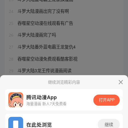
斗罗大陆漫画出完了没有啊
24
吞噬星空动漫在线观看有广告
25
斗罗大陆漫画完了吗
26
斗罗大陆番外蓝电霸王龙复仇4
27
吞噬星空动漫免费观看酷客影视
28
斗罗大陆3龙王传说漫画阅读
29
斗罗大陆漫画作者是谁
继续浏览精彩内容
30
腾讯动漫App
打开APP
海量漫画 新人7天免费看
腾讯漫画
起点读书
QQ阅读
网站备案/许可证号：粤B2-20090059-5
在此处浏览
继续