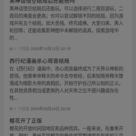
黑神话悟空结局后还能玩吗
黑神话悟空结局后还能玩。可以选择进行二周目游玩，二
周目的难度会更高；也可以尝试解锁不同的结局，因为游
戏共有五个结局，如大圣残、终究成佛、大圣归来、再入
轮回等；还能收集影神图中未解锁的道具，探索游戏中
的...
1 个回答
2024年10月12日 02:19
西行纪漫画杀心观音结局
在《西行纪》漫画中，杀心观音最终成为了天界众神新的
首领。他曾奉帝释天的命令去夺奇经，后来知晓帝释天堕
落成为暗影大帝的真相后，开始守护自己所认知的正义。
在其他资质相当或更高的人对天帝之位不感兴趣或存在
性...
1 个回答
2024年09月24日 20:26
樱花开了正版
樱花的开放时间因地区和品种而异。一般来说，在春季开
放。例如，贵州平坝樱花的最佳观赏期通常在每年的三月