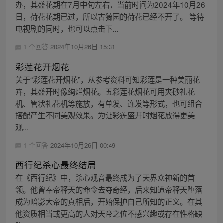
办，其盛花期在7月中旬左右，当前时间为2024年10月26
日，荷花花期已过，所以古猗园的荷花已经不开了。 等待
电视剧的同时，也可以点击下...
1 个回答
2024年10月26日 15:31
彩莲花开烟花
关于“彩莲花开烟花”，从参考资料可知彩莲是一种美丽花
卉，其盛开时像绚烂烟花。五彩莲花烟花可用夹砂礼花
机、管状礼花机等施放，有单发、连发等形式，也可组合
搭配产生不同美观效果。为让彩莲盛开时烟花放得更美
观...
1 个回答
2024年10月26日 00:49
西行纪杀心最终结局
在《西行纪》中，杀心观音最终成为了天界众神新的首
领。他曾奉帝释天的命令去夺奇经，后来知道帝释天堕落
成为暗影大帝的真相后，开始保护自己所知的正义。在其
他资质相当或更高的人对天帝之位不感兴趣或存在性格缺