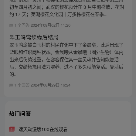
初至四月初之间；武汉的樱花预计在 3 月中旬盛放，花期
约 17 天；芜湖樱花文化园十万多株樱花在春季...
1 个回答
2024年09月02日 11:20
翠玉鸣鸾续缘后结局
翠玉鸣鸾被白玉村的村民在粥中下了金晨曦，此后出现了
蓝眼和红眼两种状态。金晨曦从金晨曦（圈外生物）体内
出来后伤势过重，在容容保住其一丝灵魂并告知能复活
后，交给杨篾用法力喂养，过不了多久就能复活。复活后
的...
1 个回答
2024年08月29日 16:24
热门问答
遮天动漫版100在线观看
1