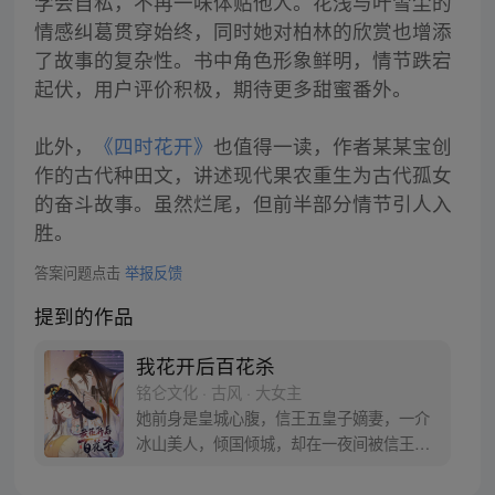
学会自私，不再一味体贴他人。花浅与叶雪尘的
情感纠葛贯穿始终，同时她对柏林的欣赏也增添
了故事的复杂性。书中角色形象鲜明，情节跌宕
起伏，用户评价积极，期待更多甜蜜番外。
此外，
《四时花开》
也值得一读，作者某某宝创
作的古代种田文，讲述现代果农重生为古代孤女
的奋斗故事。虽然烂尾，但前半部分情节引人入
胜。
答案问题点击
举报反馈
提到的作品
我花开后百花杀
铭仑文化 · 古风 · 大女主
她前身是皇城心腹，信王五皇子嫡妻，一介
冰山美人，倾国倾城，却在一夜间被信王屠
杀满门，含恨而死，一朝重生成西北将军沈
家嫡女，金手指一路开挂，谋权倾心，权倾