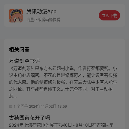
天下！ 她高贵、冷艳、睥睨众生，世间无一
腾讯动漫App
人一事能令她动容。
立即下载
海量正版漫画畅快看
相关问答
万道剑尊书评
《万道剑尊》是东方玄幻题材小说，作者打死都要钱。小
说主角心思缜密、不花心且是修炼奇才，能让读者有很强
的代入感。他的剑道修为极强，在天辰大陆中少有人能与
之匹敌。其与那些自诩正义之士完全不同，对于主动招
惹...
1 个回答
2024年11月02日 13:59
古猗园荷花开了吗
2024年上海荷花睡莲展于7月6日 - 8月10日在古猗园举