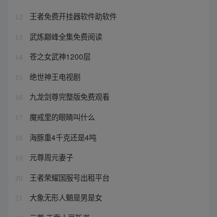
王者免费开挂器软件助软件
12
武炼巅峰全集免费阅读
13
苍之女武神1200层
14
绝世神王电视剧
15
九龙剑尊完整版免费观看
16
魔戒里的眼睛叫什么
17
海豚重4千克还是4吨
18
元尊周元妻子
19
王者荣耀国服号出租平台
20
大象无形人魈是男是女
21