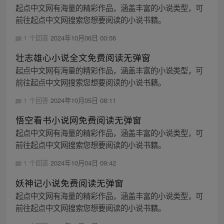
起点中文网有海量的精彩作品，涵盖丰富的小说类型，可
前往起点中文网搜索您想要阅读的小说书籍。
1 个回答
2024年10月06日 00:56
壮志雄心小说全文免费阅读无弹窗
起点中文网有海量的精彩作品，涵盖丰富的小说类型，可
前往起点中文网搜索您想要阅读的小说书籍。
1 个回答
2024年10月05日 08:11
悟空看书小说网免费阅读无弹窗
起点中文网有海量的精彩作品，涵盖丰富的小说类型，可
前往起点中文网搜索您想要阅读的小说书籍。
1 个回答
2024年10月04日 09:42
妖神记小说免费阅读无弹窗
起点中文网有海量的精彩作品，涵盖丰富的小说类型，可
前往起点中文网搜索您想要阅读的小说书籍。