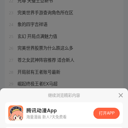
元尊 天蚕土豆新书
22
完美世界手游查询角色所在区
23
象的四字吉祥语
24
玄幻 开局点满魅力值
25
完美世界股票为什么跌这么多
26
苍之女武神阵容推荐 适合新人
27
开局就有王者账号最新
28
崛起终极王者EX马超
29
元尊漫画第一季
继续浏览精彩内容
30
腾讯动漫App
打开APP
海量漫画 新人7天免费看
腾讯漫画
起点读书
QQ阅读