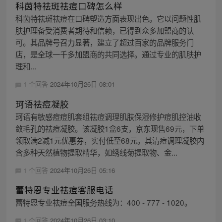
科茵特祛斑祛痘口碑怎么样
科茵特祛斑祛痘在口碑塑造方面表现出色。它以问题性肌
肤护理备受消费者期待和信赖，已得到众多加盟商的认
可。其品牌号召力显著，建立了超过百家的品牌服务门
店，是全球一千多加盟商的共同选择。通过专业的肌肤护
理和...
1 个回答
2024年10月26日 08:01
珂语祛痘凝胶
珂语有敏感痘痘肌套组祛痘调理肌肤保湿修护痘肌控油收
敛毛孔的祛痘凝胶。该凝胶1盒6支，京东现售69元，下单
领取满2减1元优惠券，实付低至68元。其清痘调理凝胶内
含多种天然植物提取精华，如绣线菊提取物、金...
1 个回答
2024年10月26日 05:16
蕾特恩专业祛痘客服电话
蕾特恩专业祛痘全国服务热线为：400 - 777 - 1020。
1 个回答
2024年10月26日 03:10