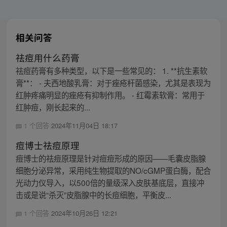
相关问答
祛痘用什么药膏
祛痘药膏有多种类型，以下是一些常见的： 1. **抗生素软
膏**： - 夫西地酸乳膏：对于痤疮杆菌感染，尤其是表现为
红肿疼痛明显的痤疮有抑制作用。 - 红霉素软膏：常用于
红肿痘，刚长起来的...
1 个回答
2024年11月04日 18:17
痘博士祛痘原理
痘博士的祛痘原理是针对痘痘形成的原因——毛囊皮脂腺
细胞分泌异常，采用纯生物提取的NO/cGMP蛋白酶，配合
光动力仪导入，以500倍的量级深入皮肤基底层，直接冲
击或是说“杀灭”皮脂腺中的长痘细胞，平衡皮...
1 个回答
2024年10月26日 12:21