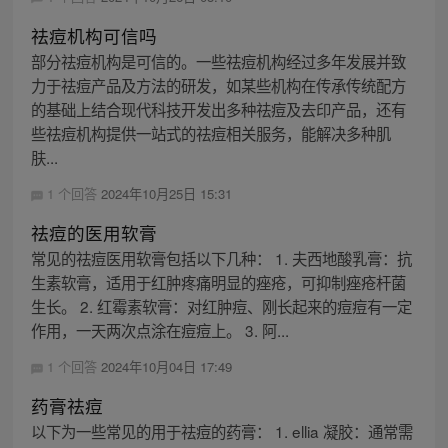
祛痘机构可信吗
部分祛痘机构是可信的。一些祛痘机构经过多年发展并致
力于祛痘产品及方法的研发，如某些机构在传承传统配方
的基础上结合现代科技开发出多种祛痘及去印产品，还有
些祛痘机构提供一站式的祛痘相关服务，能解决多种肌
肤...
1 个回答
2024年10月25日 15:31
祛痘的医用软膏
常见的祛痘医用软膏包括以下几种： 1. 夫西地酸乳膏：抗
生素软膏，适用于红肿疼痛明显的痤疮，可抑制痤疮杆菌
生长。 2. 红霉素软膏：对红肿痘、刚长起来的痘痘有一定
作用，一天两次点涂在痘痘上。 3. 阿...
1 个回答
2024年10月04日 17:49
药膏祛痘
以下为一些常见的用于祛痘的药膏： 1. ellia 凝胶：通常需