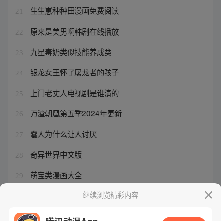
生生崽种种田漫画免费阅读
21
原来是美男啊韩剧在线播放
22
九星毒奶类似技能养成类
23
银龙女王怀了屠龙者的孩子
24
上门老丈人电视剧是谁演的
25
万渣朝凰第五季2024年更新
26
蠢人为什么让人讨厌
27
奇异世界中文版
28
萌宝类漫画大全
29
权御三国的最新资讯
继续浏览精彩内容
30
腾讯动漫App