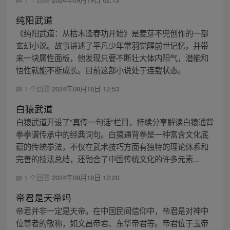
纯阳武道
《纯阳武道：从枯木逢春功开始》是麦芽不兜创作的一部
玄幻小说。故事讲述了平凡少年常羽觉醒前世记忆，并带
来一块属性面板，他发现只要不断壮大体内阳气，潜能和
悟性就能不断成长。目前这部小说处于连载状态。
1 个回答
2024年09月18日 12:53
白猿武道
白猿武道开设了“真传一句话”栏目，持续分享解读白猿通背
拳拳谱传承中的经典词句。白猿通背拳是一种富含文化底
蕴的传统拳法，不仅在武术技巧方面有独特的理论体系和
完善的技法总结，还融合了中国传统文化的许多元素...
1 个回答
2024年09月18日 12:20
帝君是天帝吗
帝君并非一定是天帝。在中国民间信仰中，帝君是对神中
位尊者的敬称，如文昌帝君、东华帝君等。帝君位于玉帝