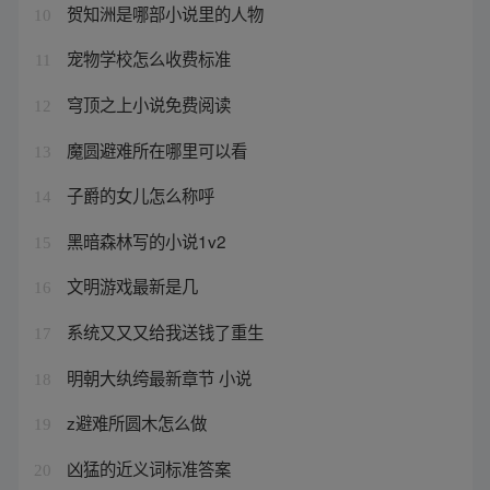
贺知洲是哪部小说里的人物
10
宠物学校怎么收费标准
11
穹顶之上小说免费阅读
12
魔圆避难所在哪里可以看
13
子爵的女儿怎么称呼
14
黑暗森林写的小说1v2
15
文明游戏最新是几
16
系统又又又给我送钱了重生
17
明朝大纨绔最新章节 小说
18
z避难所圆木怎么做
19
凶猛的近义词标准答案
20