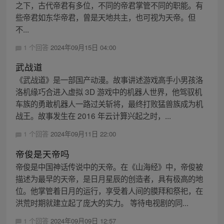
之下，古代帝君有多位，不同的帝君掌管不同的职能。有
些帝君如东华帝君，曾是天地共主，也可视为天帝。但
不...
1 个回答
2024年09月15日 04:00
武战道
《武战道》是一部国产动漫。故事讲述游戏高手小男孩洛
洛机缘巧合进入虚拟 3D 游戏中的机器人世界，他驾驭机
车族的勇敢机器人一路过关斩将，最终打败猛兽族成为机
战王。故事发生在 2016 年云计算兴起之时，...
1 个回答
2024年09月11日 22:00
帝俊是天帝吗
帝俊是中国神话传说中的天帝。在《山海经》中，帝俊被
描述为最早的天帝，是日月星辰的创造者，具有极高的地
位。他掌管着日月的运行，享受着人间的膜拜和祭祀，在
洪荒时期就建立起了庞大的实力。 等待电视剧的同...
1 个回答
2024年09月09日 12:57