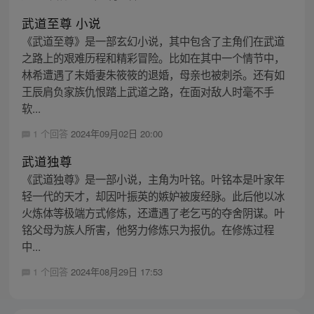
武道至尊 小说
《武道至尊》是一部玄幻小说，其中包含了主角们在武道
之路上的艰难历程和精彩冒险。比如在其中一个情节中，
林希遭遇了未婚妻朱筱筱的退婚，母亲也被刺杀。还有如
王辰肩负家族仇恨踏上武道之路，在面对敌人时毫不手
软...
1 个回答
2024年09月02日 20:00
武道独尊
《武道独尊》是一部小说，主角为叶铭。叶铭本是叶家年
轻一代的天才，却因叶振英的嫉妒被废经脉。此后他以冰
火炼体等极端方式修炼，还遭遇了老乞丐的夺舍阴谋。叶
铭父母为族人所害，他努力修炼只为报仇。在修炼过程
中...
1 个回答
2024年08月29日 17:53