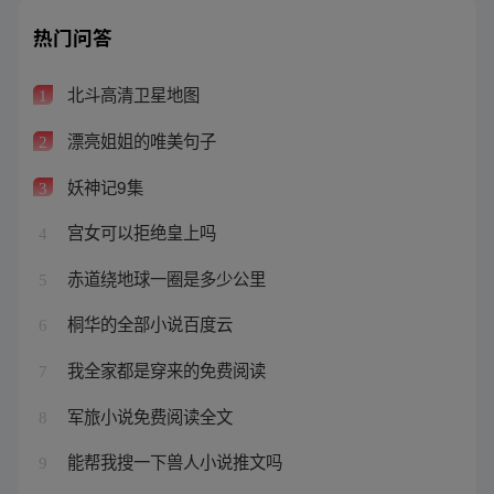
热门问答
北斗高清卫星地图
1
漂亮姐姐的唯美句子
2
妖神记9集
3
宫女可以拒绝皇上吗
4
赤道绕地球一圈是多少公里
5
桐华的全部小说百度云
6
我全家都是穿来的免费阅读
7
军旅小说免费阅读全文
8
能帮我搜一下兽人小说推文吗
9