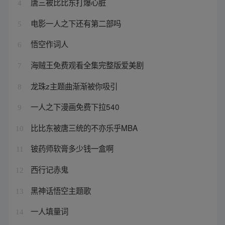
唐三被比比东打爆心脏
4
电影一人之下还有第二部吗
5
悟空作词人
6
海贼王免费观看全集完整版爱美剧
7
龙珠z主题曲渐渐被你吸引
8
一人之下漫画免费下拉540
9
比比东被唐三统的不亦乐乎MBA
10
铍药师软膏多少钱一盒啊
11
西行记赤鬼
12
黑神话悟空主题歌
13
一人填量词
14