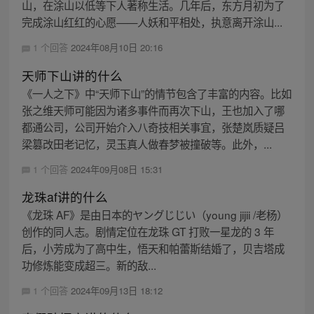
山，在涂山以低等下人著称生活。几年后，东方月初为了
完成涂山红红的心愿——人妖和平相处，执意离开涂山...
1 个回答
2024年08月10日 20:16
天师下山讲的什么
《一人之下》中“天师下山”的情节包含了丰富的内容。比如
张之维天师可能因为诸多事件而再次下山，王也加入了哪
都通公司，公司开始介入八奇技相关事宜，张楚岚质疑吕
梁篡改田老记忆，灵玉真人做春梦被撞破等。此外，...
1 个回答
2024年09月08日 15:31
龙珠af讲的什么
《龙珠 AF》是由日本的ヤングじじい（young jijii /老杨）
创作的同人志。剧情定位在龙珠 GT 打败一星龙的 3 年
后，小芳成为了高中生，悟天和帕蕾斯结婚了，贝吉塔成
功修炼能变成超三。新的敌...
1 个回答
2024年09月13日 18:12