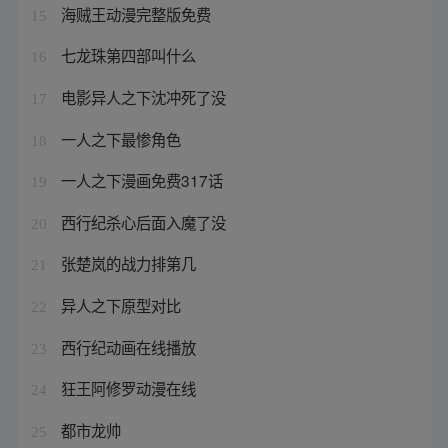
海贼王动漫完整版免费
15
七龙珠第四部叫什么
16
电影异人之下沈冲死了没
17
一人之下最惨角色
18
一人之下漫画免费317话
19
西行纪杀心后面入魔了没
20
张楚岚的战力排第几
21
异人之下原型对比
22
西行纪动画在线播放
23
狂王阿修罗动漫在线
24
都市龙帅
25