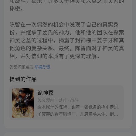
和战斗，揭示了许多关于神灵和人类之间关系的
秘密。
陈智在一次偶然的机会中发现了自己的真实身
份，并继承了姜氏的神力。他和他的团队在探索
神灵之墓的过程中，揭露了封神榜中姜子牙和其
他角色的复杂关系。最终，陈智面对了神灵的真
相，并对信仰的本质有了更深的理解。
答案问题点击
举报反馈
提到的作品
诡神冢
阅文漫画 · 灵异 · 战斗
原本屌丝的陈智，跟着一张纸条的指引走进
了废弃的青年锻造厂，开启盗墓人生，继承
姜氏神力。随着探索，陈智竟然发现封神榜
中拯救世人的姜子牙、自己的祖先，并
非“善”人，所谓的神魔与传说相悖，而人类