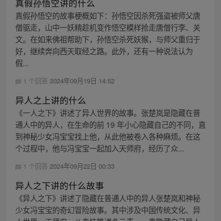
真假孙悟空讲的什么
真假孙悟空的故事梗概如下：孙悟空因杀死强盗被师父唐
僧驱走，山中一妖精趁机变作悟空模样抢走唐僧行李、关
文。在如来佛祖帮助下，孙悟空杀死妖猴，与师父重归于
好，继续奔向西天取经之路。此外，还有一种说法认为
假...
1 个回答
2024年09月19日 14:52
异人之上讲的什么
《一人之下》讲述了异人世界的故事。张楚岚是隐藏在普
通人中的异人，在生命的前 19 年小心隐藏自己的不同，直
到神秘少女冯宝宝找上他，从此他被卷入各种麻烦。在这
个过程中，他与冯宝宝一起加入天师府，经历了众...
1 个回答
2024年09月22日 00:33
异人之下讲的什么故事
《异人之下》讲述了隐藏在普通人中的异人张楚岚和神秘
少女冯宝宝的奇幻冒险故事。其中涉及中国传统文化、异