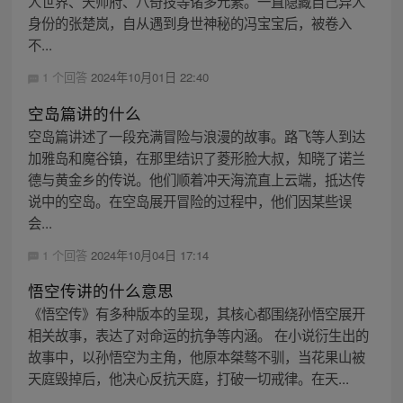
人世界、天师府、八奇技等诸多元素。一直隐藏自己异人
身份的张楚岚，自从遇到身世神秘的冯宝宝后，被卷入
不...
1 个回答
2024年10月01日 22:40
空岛篇讲的什么
空岛篇讲述了一段充满冒险与浪漫的故事。路飞等人到达
加雅岛和魔谷镇，在那里结识了菱形脸大叔，知晓了诺兰
德与黄金乡的传说。他们顺着冲天海流直上云端，抵达传
说中的空岛。在空岛展开冒险的过程中，他们因某些误
会...
1 个回答
2024年10月04日 17:14
悟空传讲的什么意思
《悟空传》有多种版本的呈现，其核心都围绕孙悟空展开
相关故事，表达了对命运的抗争等内涵。 在小说衍生出的
故事中，以孙悟空为主角，他原本桀骜不驯，当花果山被
天庭毁掉后，他决心反抗天庭，打破一切戒律。在天...