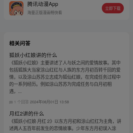
腾讯动漫App
永远是最弱小、无助、被奴役的…… 这是一
立即下载
个始于信仰的故事，也是一个发现信仰真
海量正版漫画畅快看
相、推倒信仰建立新秩序的故事。
相关问答
狐妖小红娘讲的什么
《狐妖小红娘》主要讲述了人与妖之间的爱情故事。其中
包括狐族大当家涂山红红与人族的东方月初百转千回的爱
情，以及涂山苏苏立志成为狐仙红娘，在完成任务过程中
的一系列经历。例如涂山苏苏为完成任务与白月初相
遇，...
1 个回答
2024年08月01日 13:58
月红2讲的什么
《狐妖小红娘·月红 2》以东方月初和涂山红红为主角，讲
述两人五百年前发生的恋情故事。少年东方月初误入涂