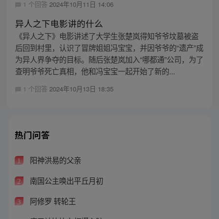
1 个回答
2024年10月11日 14:06
异人之下电影讲的什么
《异人之下》电影讲述了大学生张楚岚得知爷爷坟墓被盗
后回到村里，认识了冒牌姐姐冯宝宝，并因爷爷的“遗产”成
为异人界争夺的目标。随后张楚岚加入“哪都通”公司，为了
查明爷爷死亡真相，他和冯宝宝一起开始了新的...
1 个回答
2024年10月13日 18:35
热门问答
阳神洪易的父亲
1
南国公主唤出平丘月初
2
阿修罗 转轮王
3