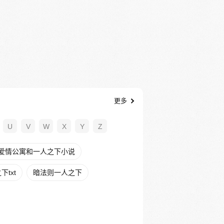
更多
U
V
W
X
Y
Z
爱情公寓和一人之下小说
txt
暗法则一人之下