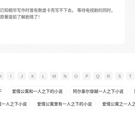
已知桐华写作时曾有数度卡壳写不下去。 等待电视剧的同时，
原著提前了解剧情了！
H
I
J
K
L
M
N
O
P
Q
R
S
T
下
爱情公寓和一人之下的小说
阿尔泰尔穿越一人之下小说
寓一人之下小说
爱情公寓里有一人之下的小说
爱情公寓之一人之下