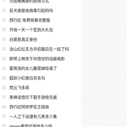
17
火焰角鹰兽的获得方式
18
狂犬病是由病毒引起的吗
19
西行纪 免费观看完整版
20
开局一天一个签到大礼包
21
白裘恩真正身份
22
涂山红红东方月初最后在一起了吗
23
即将上映关于孙悟空的动画电影
24
霍雨浩的女儿戴莹嫁给谁了
25
狐妖小红娘白苏名句
26
梵云飞多高
27
黑神话悟空下载手游抢先版
28
西行纪阿修罗狂王结局
29
一人之下动漫有几季多少集
30
steam黑悟空游戏多少钱