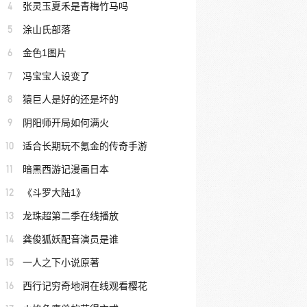
4
张灵玉夏禾是青梅竹马吗
5
涂山氏部落
6
金色1图片
7
冯宝宝人设变了
8
猿巨人是好的还是坏的
9
阴阳师开局如何满火
10
适合长期玩不氪金的传奇手游
11
暗黑西游记漫画日本
12
《斗罗大陆1》
13
龙珠超第二季在线播放
14
龚俊狐妖配音演员是谁
15
一人之下小说原著
16
西行记穷奇地洞在线观看樱花