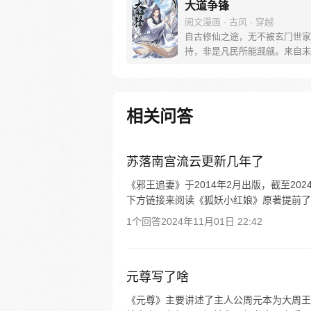
大道争锋
阅文漫画 · 古风 · 穿越
自古修仙之途，无不被玄门世家
持，非是凡民所能觊觎。来自末
的张衍，得到一块神秘残玉之助
要以凡民之身逆而争锋，誓要踏
属于自己长生大道！
相关问答
苏落南宫流云更新几年了
《邪王追妻》于2014年2月出版，截至20
下方链接来阅读《狐妖小红娘》原著提前了
1个回答
2024年11月01日 22:42
元尊写了啥
《元尊》主要讲述了主人公周元本为大周王