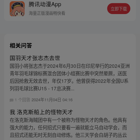
腾讯动漫App
先生，你有完没完？” 男人扬唇，笑得深沉
立即下载
魅惑，“二胎没生，当然没完。”
海量正版漫画畅快看
相关问答
国羽天才张志杰去世
国羽小将张志杰于2024年6月30日在印尼举行的2024亚洲
青年羽毛球锦标赛混合团体小组赛比赛中突然晕厥，送医
后因抢救无效去世，年仅17岁。他曾获得2022年全国U系
列羽毛球比赛U15 - 17总决赛...
1 个回答
2024年11月04日 04:16
我 洛克斯船上的怪物天才
在洛克斯海贼团中有一个被称为怪物天才的角色。他具有
强大的能力，任何招式只要看一遍就能立马自动学会，而
且招式还能无时无刻自动修炼。他三天学会白胡子的丛云