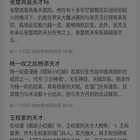
张楚岚是天才吗
张楚岚是具备天赋的。他在有十多年空窗期且实战经验较
少的情况下，仍能在罗天大醮决赛时与张灵玉打得有来有
回，临场反应能力超一流，能够随机应变。此外，张灵玉
也承认张楚岚的天分在他之上，张楚岚未来有超越张灵
玉...
1 个回答
2024年09月20日 18:38
杨一叹之后杨添天才
杨一叹是漫画《狐妖小红娘》及其衍生作品中面具组织的
成员之一，代号“三识神君”，天生神目，天赋异禀。杨添作
为杨一叹的后辈，具有杨家的天赋。在道门负有盛名，且
其情力与术法都十分出众，他与东方月初的比试展现...
1 个回答
2024年09月20日 09:12
王权家的天才
在动漫《狐妖小红娘》中，王权家的天才人物有： 1. 王权
富贵：作为王权家的道门兵人，实力强大，将王权剑修炼