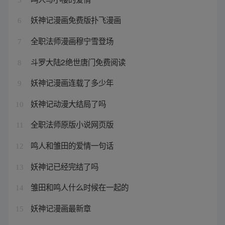
妖神记漫画免费版扑飞漫画
6
全职法师漫画穆宁雪登场
7
斗罗大陆2绝世唐门免费阅读
8
妖神记漫画连载了多少年
9
妖神记动漫大结局了吗
10
全职法师原版小说网页版
11
鸣人和雏田的爱情一句话
12
妖神记已经完结了吗
13
雏田和鸣人什么时候在一起的
14
妖神记漫画最新章
15