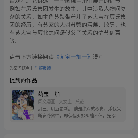
台观看。它讲述了一些围绕主角们展开的情节，
例如在厉氏集团发生的故事，其中涉及人物间复
杂的关系，如主角苏梨带着儿子苏大宝在厉氏集
团的经历，有苏家的人对苏梨的污蔑、欺辱，也
有苏大宝与厉北之间疑似父子关系的情节纠葛
等。
点击下方链接阅读
《萌宝一加一》
漫画
答案问题点击
举报反馈
提到的作品
萌宝一加一
阅文漫画 · 大女主 · 总裁
周三、周五更新。 他是绝对的权贵，杀伐果
断高冷薄情，却偏偏对她纠缠不休，宠溺不
止。 第一次见面，他质问，“六年前，是不
是你？” 第二次见面，他捏着亲子鉴定，“还
敢说儿子不是我的种？” 第N次见面，“公爵