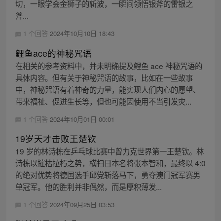
切，一眼学会金狮子的斩波，一瞬间领悟银斧的雷银之
斧...
1 个回答
2024年10月10日 18:43
鲤鱼ace的神秘咒语
在相关的参考资料中，并未明确提及鲤鱼 ace 神秘咒语的
具体内容。但有关于神秘咒语的故事，比如在一些故事
中，神秘咒语有着神奇的力量，能实现人们内心的愿望、
带来福祉、促进生长等，但也可能因使用不当引发灾...
1 个回答
2024年10月01日 00:01
19岁天才击败王楚钦
19 岁的林诗栋在乒乓球比赛中曾力克世界第一王楚钦。林
诗栋以摧枯拉朽之势，横扫日本名将张本智和，最终以 4:0
的绝对优势将德国选手邱党斩落马下，勇夺澳门冠军赛男
单冠军。他的胜利并非偶然，而是厚积薄发...
1 个回答
2024年09月25日 03:53