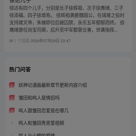
徐达有四个儿子，分别是长子徐辉祖、次子徐膺绪、三子
徐添福、四子徐增寿。 徐辉祖袭爵魏国公，在靖难之役时
支持建文帝，朱棣即位后被囚禁，永乐五年郁郁而终。 徐
膺绪曾任尚宝司卿，后升至中军都督佥事，世袭指挥...
1 个回答
2024年07月29日 23:47
热门问答
妖神记漫画最新章节更新内容介绍
1
雏田和鸣人是情侣吗
2
鸣人跟雏田恋爱是在哪几
3
鸣人和雏田秀恩爱视频
4
鸣人与小樱的爱情
5