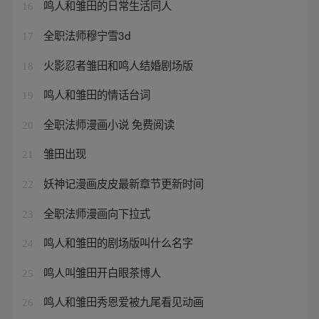
鸣人和雏田的日常生活同人
16
全职法师穆宁雪3d
17
火影忍者雏田和鸣人结婚剧场版
18
鸣人和雏田的情话台词
19
全职法师漫画小说 免费阅读
20
雏田出现
21
妖神记漫画皮皮最新章节更新时间
22
全职法师漫画向下拉式
23
鸣人和雏田的剧场版叫什么名字
24
鸣人叫雏田开白眼茶博人
25
鸣人和雏田秀恩爱被九尾看见动画
26