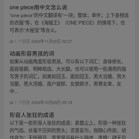
one piece用中文怎么说
“one piece”的中文翻译有“一块；整体；单件；上下身相连
的衣服”等，在《海贼王》（ONE PIECE）的情境下，也
可表示“大秘宝”等含义。
1 个回答
2024年11月02日 02:27
动画形容男孩的词
如果从动画角度形容男孩，可以有以下词汇：身体修长、
面容俊朗、明眸皓齿、大长腿。也可以使用一些通用的描
写男子的词汇，如美如冠玉、面如冠玉、男大当婚、男大
当娶、男大须婚、南户窥郎、女貌郎才、男尊女卑、女
中...
1 个回答
2024年10月29日 05:18
形容人张狂的成语
以下是一些形容人张狂的成语：甚嚣尘上，形容一种张狂
的气焰、丝毫不压抑的势头；恣意妄为，指随心所欲，胡
作非为；无所顾忌，意思是没有什么顾虑、畏惧；肆无忌