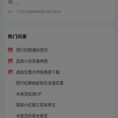
坷，...
1 个回答
2024年08月12日 05:01
热门问答
西行纪燃魂孙悟空
1
武侠小说百毒神君
2
虚拟位置大师免费版下载
3
西行纪摩纳娑和古龙谁厉害
4
木奇灵松芽CP
5
狐妖小红娘之若有来生
6
木奇灵所有木奇灵
7