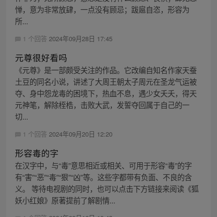
惮，意为非常放肆，一点没有顾忌；跋扈自恣，形容为
所...
1 个回答
2024年09月28日 17:45
元尊很好看吗
《元尊》是一部颇受关注的作品。它改编自知名作家天蚕
土豆的同名小说，讲述了大周王朝太子周元在圣龙气运被
夺、身中怨龙毒的困境下，热血不息，遇少女夭夭，得天
元神笔，解除桎梏，击败大武，发誓夺回属于自己的一
切...
1 个回答
2024年09月20日 12:20
形容毒的字
在汉字中，与“毒”意思相近或相关、可用于形容“毒”的字
有“害”“恶”“毒”“狠”“凶”等。这些字都带有负面、不良的含
义。 等待电视剧的同时，也可以点击下方链接来阅读《狐
妖小红娘》原著提前了解剧情...