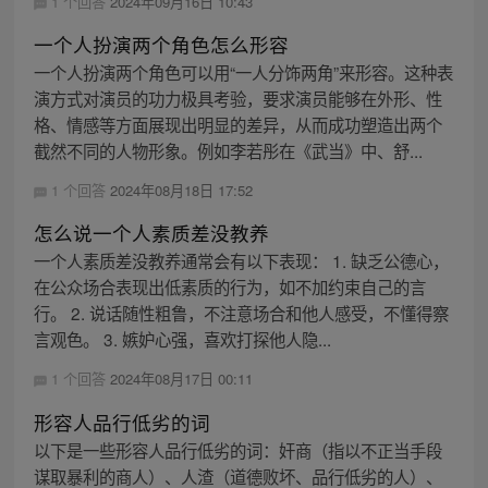
1 个回答
2024年09月16日 10:43
一个人扮演两个角色怎么形容
一个人扮演两个角色可以用“一人分饰两角”来形容。这种表
演方式对演员的功力极具考验，要求演员能够在外形、性
格、情感等方面展现出明显的差异，从而成功塑造出两个
截然不同的人物形象。例如李若彤在《武当》中、舒...
1 个回答
2024年08月18日 17:52
怎么说一个人素质差没教养
一个人素质差没教养通常会有以下表现： 1. 缺乏公德心，
在公众场合表现出低素质的行为，如不加约束自己的言
行。 2. 说话随性粗鲁，不注意场合和他人感受，不懂得察
言观色。 3. 嫉妒心强，喜欢打探他人隐...
1 个回答
2024年08月17日 00:11
形容人品行低劣的词
以下是一些形容人品行低劣的词：奸商（指以不正当手段
谋取暴利的商人）、人渣（道德败坏、品行低劣的人）、