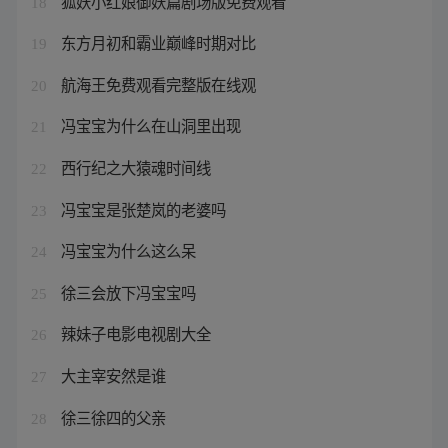
狐妖小红娘御妖篇剧场版免费观看
18
东方月初和霸业巅峰时期对比
19
航海王免费观看完整版在线观
20
冯宝宝为什么在山洞里出现
21
西行纪之大猿魂时间线
22
冯宝宝是张楚岚的老婆吗
23
冯宝宝为什么这么呆
24
徐三会放下冯宝宝吗
25
辣妹子电影电视剧大全
26
大主宰安然是谁
27
徐三徐四的父亲
28