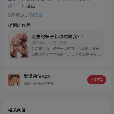
我？！》
漫画
答案问题点击
举报反馈
提到的作品
这里的妹子都想攻略我？！
阅文漫画 · 女神 · 脑洞
张浩看完百年难得一见的血月后昏倒，醒来
后发现整个世界都变了…… 男女属性还有观
念完全颠倒，女嫁男变成男嫁女，女方还要
付礼金。女人赚钱养家，男人在家当家庭主
夫已经变得十分正常，没车没房的女人会被
腾讯动漫App
人看不起，甚至找不到男人。 女追男很正
立即下载
常，男追女叫倒追…… “在这个妹子都倒追
海量正版漫画畅快看
我的世界，我也要当个真汉子！”
相关问答