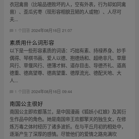
衣冠禽兽（比喻品德败坏的人，空有外表，行为却如同禽
兽）、歪瓜劣枣（现形容相貌丑陋的人或物）、人尽可
夫...
1 个回答
2024年08月16日 21:07
素质用什么词形容
以下是一些形容素质的词语：巧拙有素、持禄养身、妙手
偶得、琴棋书画、爱人以德、抱德炀和、超绝非凡、草靡
风行、草偃风行、德薄才鲜、道存目击、导德齐礼、道高
德重、德高望尊、德高望重、德厚流光、德配天地、大
人...
1 个回答
2024年08月16日 09:44
南国公主很好
南国公主即欢都落兰，是中国漫画《狐妖小红娘》及其衍
生作品中的角色。她是南国帝王欢都擎天的独生女，在修
炼万毒之体时经历了诸多波折。在与平丘月初的相处中，
逐渐产生了深厚的感情。尽管他们的爱情之路充满坎