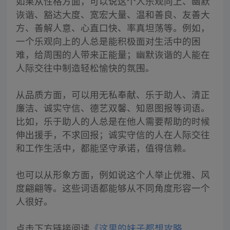
如果从性格方面，可以说这个人乐观向上、幽默
诙谐、豁达大度、宽宏大量、温和善良、友善大
方、善解人意、心直口快、率真坦荡等。例如，
一个乐观向上的人总是能积极面对生活中的困
难，给周围的人带来正能量；幽默诙谐的人能在
人际交往中制造轻松愉快的氛围。
从品质方面，可以用无私奉献、乐于助人、清正
廉洁、诚实守信、德艺双馨、知恩图报等词语。
比如，乐于助人的人总是在他人需要帮助的时候
伸出援手，不求回报；诚实守信的人在人际交往
和工作生活中，都能坚守承诺，值得信赖。
也可以从形象方面，例如说这个人举止优雅、风
度翩翩等。这些词语都能够从不同角度形容一个
人很好。
点击下方链接阅读
《这里的妹子都想攻略