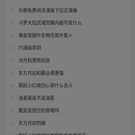
元尊免费阅读漫画下拉式漫画
8
斗罗大陆武魂觉醒内服号是什么
9
毒皇是圈外生物还是外星人
10
六漫画类别
11
泠月和萧煞结局
12
东方月初和霸业谁更强
13
狐妖小红娘剑心是什么含义
14
洛素素是不是洛影
15
戴荃是悟空的原唱吗
16
东方月初的娘
17