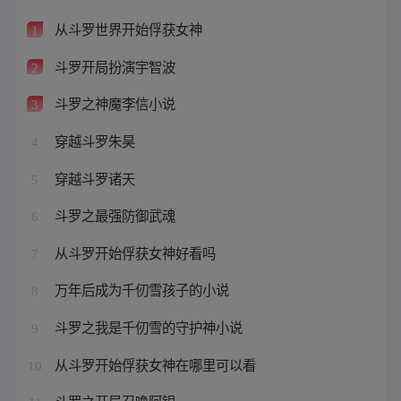
从斗罗世界开始俘获女神
1
斗罗开局扮演宇智波
2
斗罗之神魔李信小说
3
穿越斗罗朱昊
4
穿越斗罗诸天
5
斗罗之最强防御武魂
6
从斗罗开始俘获女神好看吗
7
万年后成为千仞雪孩子的小说
8
斗罗之我是千仞雪的守护神小说
9
从斗罗开始俘获女神在哪里可以看
10