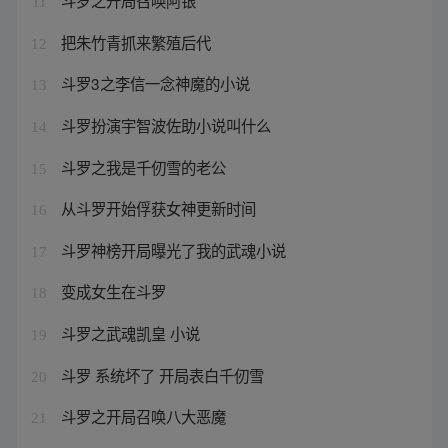
斗罗之开局召唤阿银
11
把朱竹青抓来繁殖后代
12
斗罗3之李信一念神魔的小说
13
斗罗扮演宇智波佐助小说叫什么
14
斗罗之我是千仞雪的老公
15
从斗罗开始俘获女神更新时间
16
斗罗神榜开局曝光了我的武魂小说
17
变成女生在斗罗
18
斗罗之武魂凯皇 小说
19
斗罗 系统坏了 开局表白千仞雪
20
斗罗之开局召唤八大恶魔
21