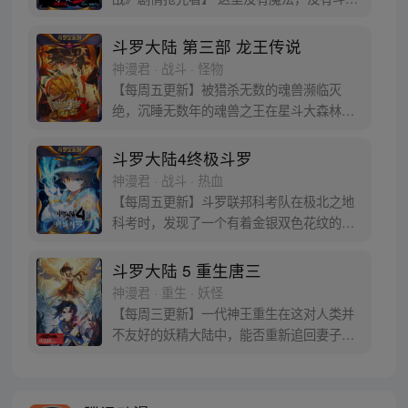
气，没有武术，却有武魂。 唐门创立万年之
后的斗罗大陆上，唐门式微，一代天骄霍雨
斗罗大陆 第三部 龙王传说
浩横空出世，一切的神奇都将一一展现。 唐
神漫君 · 战斗 · 怪物
门暗器能否重振雄风，唐门能否重现辉煌，
【每周五更新】被猎杀无数的魂兽濒临灭
一切尽绝世唐门！
绝，沉睡无数年的魂兽之王在星斗大森林最
后的净土苏醒，复仇之战暗云密布。当“废武
魂”遇上执着而顽强的少年唐舞麟，万众瞩目
斗罗大陆4终极斗罗
的武魂传奇将再次被书写。我们不期待奇
神漫君 · 战斗 · 热血
迹，但要给奇迹一个机会。
【每周五更新】斗罗联邦科考队在极北之地
科考时，发现了一个有着金银双色花纹的
蛋。他们探查后发现里面居然有生命迹象，
于是赶忙将其带回研究所进行孵化。蛋孵化
斗罗大陆 5 重生唐三
出来了，可孵出来的是一个婴儿，一个和人
神漫君 · 重生 · 妖怪
类一模一样的孩子；与此同时，联邦研究所
【每周三更新】一代神王重生在这对人类并
正在解冻一名银色长发女子，而一名蓝发青
不友好的妖精大陆中，能否重新追回妻子。
年则在海滨被人发现
千奇百怪的妖神变又会带给他怎样的重生之
路？尽在一代神王至情追妻之旅，斗罗大陆
第五部，重生唐三!