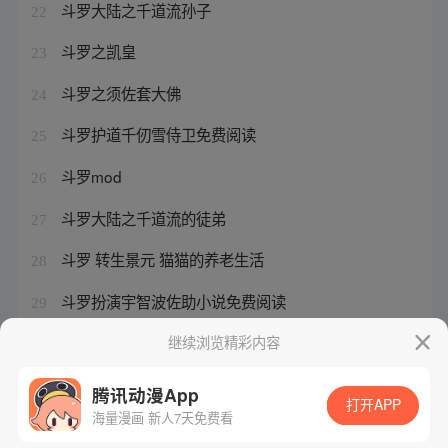
斗罗大陆之千道流孙子
22
斗罗之凯皇
23
斗罗之须佐套大佛
24
斗罗护道千仞雪侍卫免费阅读
25
斗罗mod
26
斗罗大陆之千道流的徒弟
27
斗罗 转生景元 猫猫的养老生活
28
斗罗扮演宇智波佐助小说免费阅读
29
穿越武魂殿千道流儿子的小说
继续浏览精彩内容
30
腾讯动漫App
打开APP
海量漫画 新人7天免费看