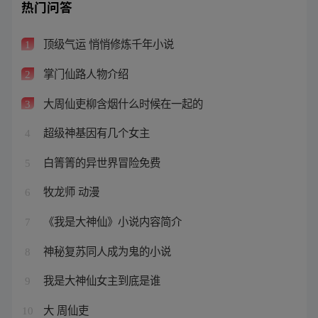
热门问答
顶级气运 悄悄修炼千年小说
1
掌门仙路人物介绍
2
大周仙吏柳含烟什么时候在一起的
3
超级神基因有几个女主
4
白箐箐的异世界冒险免费
5
牧龙师 动漫
6
《我是大神仙》小说内容简介
7
神秘复苏同人成为鬼的小说
8
我是大神仙女主到底是谁
9
大 周仙吏
10