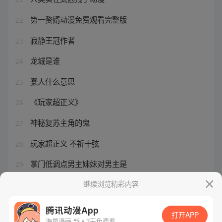
第一赘婿动漫免费观看完整版
22
寂静王冠作者
23
龙城是谁
24
蠢人什么意思
25
《玩家超正义》
26
神秘复苏主角的鬼
27
玩家超正义 不祈十弦
28
掌门低调点男主妹妹对男主是
29
超神宠兽店有女主吗
继续浏览精彩内容
30
腾讯动漫App
打开APP
海量漫画 新人7天免费看