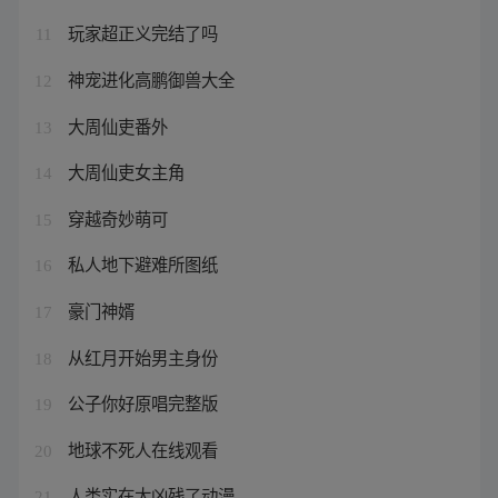
玩家超正义完结了吗
11
神宠进化高鹏御兽大全
12
大周仙吏番外
13
大周仙吏女主角
14
穿越奇妙萌可
15
私人地下避难所图纸
16
豪门神婿
17
从红月开始男主身份
18
公子你好原唱完整版
19
地球不死人在线观看
20
人类实在太凶残了动漫
21