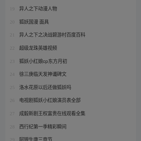
异人之下动漫人物
19
狐妖国漫 面具
20
异人之下之决战碧游村百度百科
21
超级龙珠英雄视频
22
狐妖小红娘cp东方月初
23
徐三庚临天发神谶碑文
24
洛水花原以后还做狐妖吗
25
电视剧狐妖小红娘演员表全部
26
成毅新剧王权富贵在线观看全集
27
西行纪第一季精彩瞬间
28
阿银生唐三章节
29