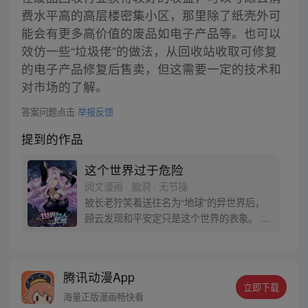
费水平高的高层楼密集小区，那里除了纸壳外可
能会有更多高价值的废品如电子产品等。也可以
效仿一些“垃圾佬”的做法，从回收站收取可修复
的电子产品修复后售卖，但这需要一定的技术和
对市场的了解。
答案问题点击
举报反馈
提到的作品
这个世界过于危险
阅文漫画 · 脑洞 · 无节操
被长老狞笑着送往名为“地球”的异世界后，
顾云发现和平安定只是这个世界的表象。 恶
灵丛生、妖魔遍地，当一个个扭曲的恶灵出
现在他的面前之时，顾云终于找到了回家的
感觉。 于是，一个让无数恶灵提心吊胆，夜
腾讯动漫App
不能寐的都市传说诞生了 《这个世界过于危
立即下载
险》每周三、六双更，读者群：561675062
海量正版漫画畅快看