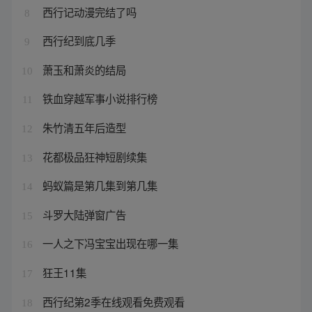
西行记动漫完结了吗
8
西行纪到底几季
9
萧玉和萧炎的结局
10
铁血穿越军事小说排行榜
11
朱竹清五年后造型
12
花都极品狂神短剧续集
13
蚂蚁篇是第几集到第几集
14
斗罗大陆弹窗广告
15
一人之下冯宝宝出现在哪一集
16
狂王11集
17
西行纪第2季在线观看免费观看
18