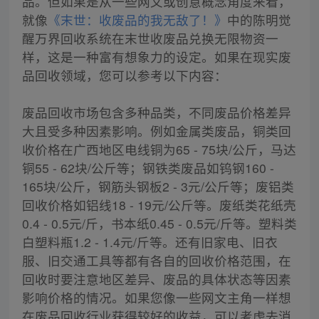
品。但如果是从一些网文或创意概念角度来看，
就像
《末世：收废品的我无敌了！》
中的陈明觉
醒万界回收系统在末世收废品兑换无限物资一
样，这是一种富有想象力的设定。如果在现实废
品回收领域，您可以参考以下内容：
废品回收市场包含多种品类，不同废品价格差异
大且受多种因素影响。例如金属类废品，铜类回
收价格在广西地区电线铜为65 - 75块/公斤，马达
铜55 - 62块/公斤等；钢铁类废品如钨钢160 -
165块/公斤，钢筋头钢板2 - 3元/公斤等；废铝类
回收价格如铝线18 - 19元/公斤等。废纸类花纸壳
0.4 - 0.5元/斤，书本纸0.45 - 0.5元/斤等。塑料类
白塑料瓶1.2 - 1.4元/斤等。还有旧家电、旧衣
服、旧交通工具等都有各自的回收价格范围，在
回收时要注意地区差异、废品的具体状态等因素
影响价格的情况。如果您像一些网文主角一样想
在废品回收行业获得较好的收益，可以考虑去消