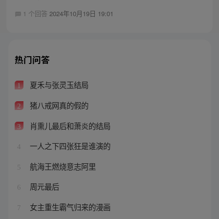
1 个回答
2024年10月19日 19:01
热门问答
夏禾与张灵玉结局
1
猪八戒网真的假的
2
肖熏儿最后和萧炎的结局
3
一人之下四张狂是谁演的
4
航海王燃烧意志阿里
5
周元最后
6
女主重生霸气归来的漫画
7