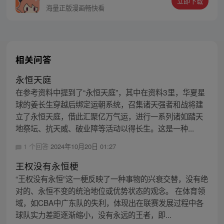
立即下载
海量正版漫画畅快看
相关问答
永恒天庭
在参考资料中提到了“永恒天庭”，其中在资料3里，华夏星
球的姜长生穿越后绑定运朝系统，召集诸天强者和战将建
立了永恒天庭，借此汇聚亿万气运，进行一系列诸如踏天
地祭坛、抗天威、破业障等活动以得长生。这是一种...
1 个回答
2024年10月20日 01:27
王权没有永恒梗
“王权没有永恒”这一梗反映了一种事物的兴衰交替，没有绝
对的、永恒不变的统治地位或优势状态的观念。 在体育领
域，如CBA中广东队的失利，体现出在联赛发展过程中各
球队实力差距逐渐缩小，没有永远的王者，即...