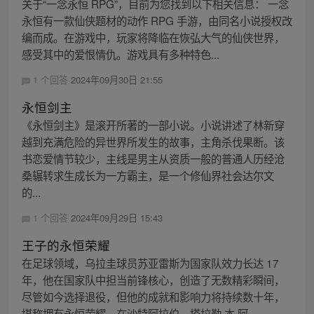
关于“一念永恒 RPG”，目前为您找到以下相关信息： 一念
永恒有一款仙侠题材的动作 RPG 手游，由同名小说授权改
编而成。在游戏中，玩家将降临在恢弘大气的仙侠世界，
感受其中的爱恨情仇。游戏具有多种特色...
1 个回答
2024年09月30日 21:55
永恒剑主
《永恒剑主》是滚开所著的一部小说。小说讲述了林新穿
越到充满危险的异世界所发生的故事，主角杀伐果断。该
书恋爱情节较少，主线是男主从资质一般的普通人历经沧
桑辗转求生成长为一方霸主，是一个修仙界社会达尔文
的...
1 个回答
2024年09月29日 15:43
王子的永恒荣耀
在足球领域，乌拉圭球员苏亚雷斯为国家队效力长达 17
年，他在国家队中担当前锋核心，创造了无数精彩瞬间，
尽管如今选择退役，但他的成就和影响力将持续数十年，
堪称拥有永恒荣耀。在沙特阿拉伯，塔拉勒·本·阿...