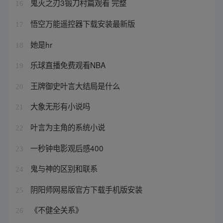
鬼灭之刃3锻刀村篇观看 完整
16
悟空万能遥控器下载安装最新版
17
她是hr
18
乐球直播免费观看NBA
19
王牌御史叶言大结局是什么
20
大象无形有小说吗
21
叶言为主角的系统小说
22
一秒钟电影观后感400
23
鬼与神的区别和联系
24
阴阳师网易版官方下载手机版安装
25
《不健全关系》
26