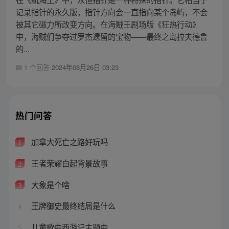
记录指针的永久版，指针方向会一直指向某个岛屿，不会
被其它磁力所改变方向。在海贼王剧场版《狂热行动》
中，海贼们争夺过罗杰遗留的宝物——最终之岛拉夫德鲁
的...
1 个回答
2024年08月26日 03:23
热门问答
加拿大死亡之路好玩吗
1
王者荣耀白起背景故事
2
大象是个啥
3
王牌御史最终结局是什么
4
儿童歌曲西游记主题曲
5