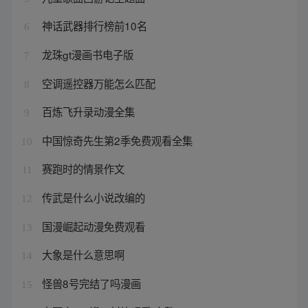
神话武器排行榜前10名
6
龙珠gt漫画书电子版
7
空调遥控器万能怎么匹配
8
百炼飞升录动漫全集
9
中国惊奇先生第2季免费观看全集
10
赛跑时的情景作文
11
传武是什么小说改编的
12
国漫崛起动漫免费观看
13
大象是什么意思啊
14
怪兽8号完结了吗漫画
15