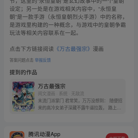
节，这里的“永恒皇朝”是玄幻故事中的一个皇朝
设定；另一处是在游戏相关内容中，“永恒皇
朝”是一款手游（永恒皇朝烈火手游）中的名称，
是游戏里构建的一种概念，与游戏中的皇朝争霸
玩法等相关内容联系在一起。
点击下方链接阅读
《万古最强宗》
漫画
答案问题点击
举报反馈
提到的作品
万古最强宗
阅文漫画 · 系统 · 无敌流
末流门派掌门 君常笑，万万没想到： 随便招
来的高冷女弟子深藏不露牛逼拉轰， 路上闭
眼救救的男弟子竟是第一天才， 踢个球把重
生后的武帝踢到怀疑人生 看着废物的小弟是
个陨落的天才 这个宗门，全是妖孽啊…… 上
腾讯动漫App
苍要我末流门派逆天，挡不住啊