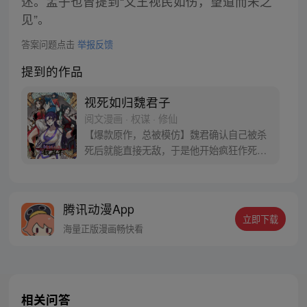
述。孟子也曾提到“文王视民如伤，望道而未之
见”。
答案问题点击
举报反馈
提到的作品
视死如归魏君子
阅文漫画 · 权谋 · 修仙
【爆款原作，总被模仿】魏君确认自己被杀
死后就能直接无敌，于是他开始疯狂作死。
然后，他发现这个世界有毒。 他把纨绔干翻
在地，纨绔夸他打得好，最好再来一巴掌。
他把狗皇帝骂到狗血淋头，狗皇帝竟发誓护
腾讯动漫App
他一世周全。 他替天煞孤星女神捕撑腰，神
立即下载
捕表示这辈子只能以身相许。魏君：别闹！
海量正版漫画畅快看
我只是想死，怎么就这么难呢？
相关问答