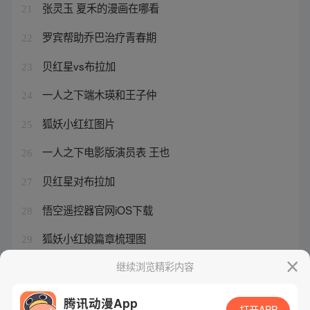
张灵玉 夏禾的漫画在哪看
21
罗宾帮助乔巴治疗青春期
22
贝红星vs布拉加
23
一人之下端木瑛和王子仲
24
狐妖小红红图片
25
一人之下电影版演员表 王也
26
贝红星对布拉加
27
悟空遥控器官网iOS下载
28
狐妖小红娘篇章梳理图
29
一人之下有番外篇吗
继续浏览精彩内容
30
腾讯动漫App
打开APP