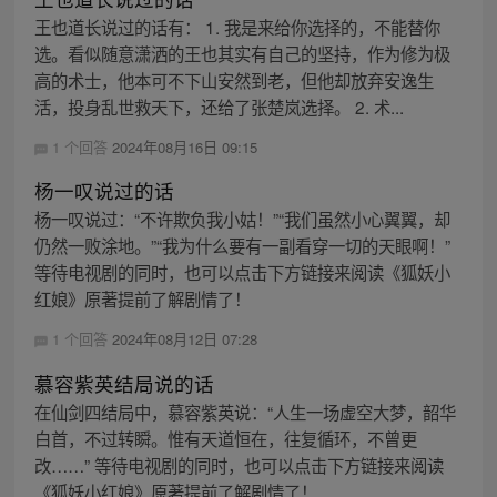
王也道长说过的话有： 1. 我是来给你选择的，不能替你
选。看似随意潇洒的王也其实有自己的坚持，作为修为极
高的术士，他本可不下山安然到老，但他却放弃安逸生
活，投身乱世救天下，还给了张楚岚选择。 2. 术...
1 个回答
2024年08月16日 09:15
杨一叹说过的话
杨一叹说过：“不许欺负我小姑！”“我们虽然小心翼翼，却
仍然一败涂地。”“我为什么要有一副看穿一切的天眼啊！”
等待电视剧的同时，也可以点击下方链接来阅读《狐妖小
红娘》原著提前了解剧情了！
1 个回答
2024年08月12日 07:28
慕容紫英结局说的话
在仙剑四结局中，慕容紫英说：“人生一场虚空大梦，韶华
白首，不过转瞬。惟有天道恒在，往复循环，不曾更
改……” 等待电视剧的同时，也可以点击下方链接来阅读
《狐妖小红娘》原著提前了解剧情了！