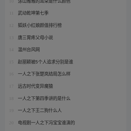
涂山雅雅的耳朵是什么颜色
10
武动乾坤第七季
11
狐妖小红娘颜值排行榜
12
唐三胃疼父母小说
13
温州台风网
14
赵丽颖被5个人追求分别是谁
15
一人之下张楚岚结局怎么样
16
远古时代变异魔猿
17
一人之下第四季讲的是什么
18
一人之下王二狗什么人
19
电视剧一人之下冯宝宝谁演的
20