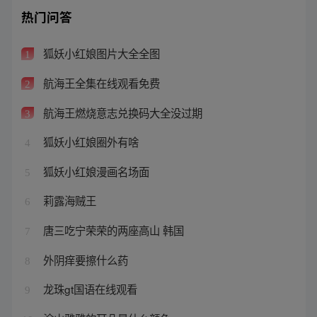
热门问答
狐妖小红娘图片大全全图
1
航海王全集在线观看免费
2
航海王燃烧意志兑换码大全没过期
3
狐妖小红娘圈外有啥
4
狐妖小红娘漫画名场面
5
莉露海贼王
6
唐三吃宁荣荣的两座高山 韩国
7
外阴痒要擦什么药
8
龙珠gt国语在线观看
9