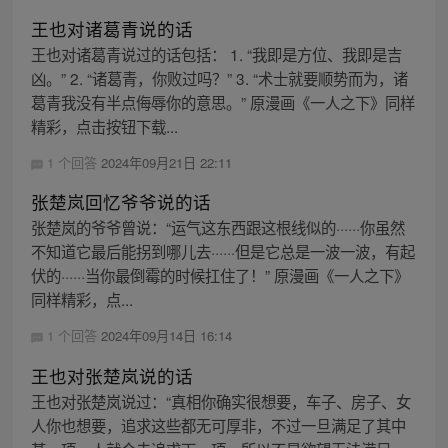
王也对诸葛青说的话
王也对诸葛青说过的话包括： 1. “我即是方位、我即是吉
凶。” 2. “诸葛青，你败过吗？” 3. “术士就要顺势而为，诸
葛青我没有半点侮辱你的意思。” 原漫画《一人之下》同样
精彩，点击按钮下载...
1 个回答
2024年09月21日 22:11
张楚岚回忆爷爷说的话
张楚岚的爷爷曾说：“运气这东西跟这根线似的······你虽然
不知道它最后能拐到哪儿去······但是它总是一波一波，有起
伏的······当你最倒霉的时候扛住了！” 原漫画《一人之下》
同样精彩，点...
1 个回答
2024年09月14日 16:14
王也对张楚岚说的话
王也对张楚岚说过：“真相你确实很想要，车子、房子、女
人你也想要，追求这些都无可厚非，不过一旦满足了其中