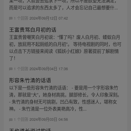
某一项，人就会去追求下一项，所以不是欲望无法满足，
而是可以追求的东西太多了，人才会忘记自己最想要什...
1 个回答
2024年09月12日 07:42
王富贵骂白月初的话
王富贵曾嘲笑白月初说：“懂了吗？废人白月初、蝼蚁白月
初，放屁用不起厕纸的白月初”。 等待电视剧的同时，也可
以点击下方链接来阅读《狐妖小红娘》原著提前了解剧情
了！
1 个回答
2024年09月04日 17:36
形容朱竹清的话语
以下是一些形容朱竹清的话语： - 要是用一个字形容朱竹
清，那就是“大”，她身材高挑，腿部修长，令人印象深刻。
- 朱竹清的身材无可挑剔，凹凸有致，性感迷人，堪称女
神。 - 朱竹清是一位外表美艳高冷，性...
1 个回答
2024年09月03日 04:56
王也道长说过的话