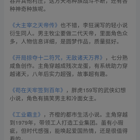
吞并其他村庄，这方天地种族战斗不断，还有各
种神奇种族呢。
《大主宰之天帝传》
也不错，李狂澜写的轻小说
衍生同人。男主牧尘要做二代天帝，里面角色众
多，人物信息详细，是圆梦作品，质量挺好。
《开局掠夺十二符咒，无敌诸天万界》
，七分熟
咸鱼创作。主角穿越成残次龙蛋，有系统助力穿
越诸天，八年后实力超强，故事超有趣。
《苟在天牢签到百年》
，胖虎159写的武侠幻想
小说，角色有搞笑男主和冷面女主。
《工业霸主》
，齐橙的都市生活小说。主角穿越
到1979年，带领工人打造工业集团。虽有小瑕
疵，但时代感强，能唤起爱国热情，还是很值得
看的。