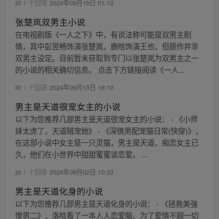
1 个回答
2024年09月19日 01:12
张楚岚双男主小说
在电视剧版《一人之下》中，有说法称可能是双男主剧
情，其中彭昱畅饰演张楚岚，鹿晗饰演王也，但原作并非
双男主设定。目前暂未获取到专门以张楚岚为双男主之一
的小说的相关确切信息。 点击下方链接阅读《一人...
1 个回答
2024年09月13日 16:10
男主是天道很宠女主的小说
以下为您推荐几部男主是天道很宠女主的小说： - 《小师
妹太虎了，天道贼宠她》 - 《深情男配宠猫日常(快穿)》，
在这部小说中女主是一只灵猫，男主是天道，痴恋女主已
久，他们在小世界中甜甜蜜蜜谈恋爱。 ...
1 个回答
2024年08月02日 10:23
男主是天道化身的小说
以下为您推荐几部男主是天道化身的小说： - 《拯救美強
惨男二》，洛晗看了一本人人恋爱脑、为了爱情不顾一切