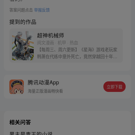
答案问题点击
举报反馈
提到的作品
超神机械师
阅文漫画 · 机甲 · 热血
【每周三、周六更新】《星海》游戏老玩家
韩萧在代练中意外死亡，竟然穿越回十年前
的游戏世界，成为了拥有玩家面板的NPC。
游戏反派的基地中重生的韩萧为了逃出生
天，毅然决然的选择了“机械师”的职业，潜
腾讯动漫App
心修炼。熟知游戏多个版本迭代与规则的
立即下载
他，誓要在新的世界中，统领机械大军，从
海量正版漫画畅快看
零开始一步步崛起成为超级强者。
相关问答
男主是毒王的小说