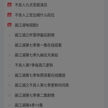
不良人九天圣姬演员
1
不良人上官云阙什么段位
2
画江湖电视剧2
3
画江湖之杯莫停最后剧情
4
画江湖第七季第一集在线观看
5
画江湖第七季九幽玄天奥姑
6
不良人第7季每周几更新
7
画江湖第七季免费观看在线播放
8
画江湖之不良人第七季更新时间表
9
画江湖第七季第二集剧情
10
画江湖第4季13集
11