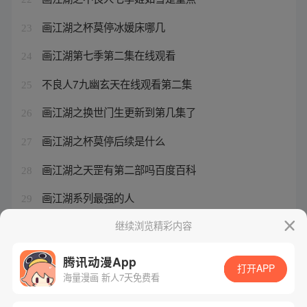
画江湖之杯莫停冰媛床哪几
23
画江湖第七季第二集在线观看
24
不良人7九幽玄天在线观看第二集
25
画江湖之换世门生更新到第几集了
26
画江湖之杯莫停后续是什么
27
画江湖之天罡有第二部吗百度百科
28
画江湖系列最强的人
29
画江湖第七季第一集剧情介绍
继续浏览精彩内容
30
腾讯动漫App
打开APP
海量漫画 新人7天免费看
腾讯漫画
起点读书
QQ阅读