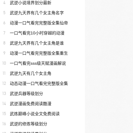
4
武逆小说境界划分最新
5
武逆九天界有几个女主角名字
6
动漫一口气看完完整版全集仙帝
7
一口气看完10小时穿越的动漫
8
武逆九天界有几个女主角是谁
9
动漫一口气看完完整版全集重生
10
一口气看完sss级天赋漫画解说
11
武逆九天有几个女主角
12
动态动漫一口气看完完整版全集
13
武逆兵器等级划分
14
武逆漫画免费阅读酷漫
15
武炼巅峰小说全文免费阅读
16
武逆的修炼等级划分