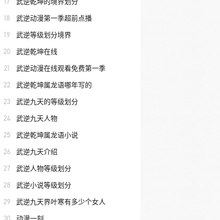
17
武逆乾坤的境界划分
18
武逆动漫第一季超前点播
19
武逆等级划分境界
20
武逆乾坤在线
21
武逆动漫在线观看免费第一季
22
武逆乾坤属龙语哪年写的
23
武逆九天的等级划分
24
武逆九天人物
25
武逆乾坤属龙语小说
26
武逆九天介绍
27
武逆人物等级划分
28
武逆小说等级划分
29
武逆九天界叶寒有多少个女人
30
动漫一刻