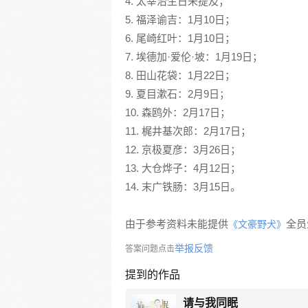
4. 太宰治生日未提及；
5. 福泽谕吉：1月10日；
6. 尾崎红叶：1月10日；
7. 埃德加·爱伦·坡：1月19日；
8. 田山花袋：1月22日；
9. 夏目漱石：2月9日；
10. 森鸥外：2月17日；
11. 梶井基次郎：2月17日；
12. 京极夏彦：3月26日；
13. 大仓烨子：4月12日；
14. 末广铁肠：3月15日。
由于参考资料未能提供
全员
《文豪野犬》
举报反馈
答案问题点击
提到的作品
请与我同眠