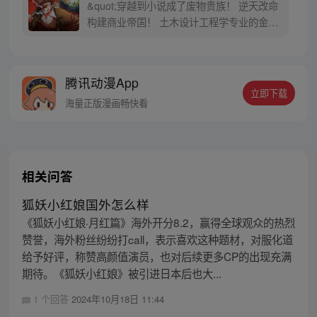
&quot;穿越到小说成了废物贵族！ 逆天改命
构建商业帝国！ 土木设计工程学专业的金修
豪意外穿越到小说里，还成为了一个在初期
就会死掉的废物贵族。已经看到小说结局的
修豪知道自家的领地快玩儿完了！那得赶紧
腾讯动漫App
救活它啊！设计，建设，出售啊！&quot;
立即下载
海量正版漫画畅快看
相关问答
狐妖小红娘国外怎么样
《狐妖小红娘·月红篇》海外开分8.2，赢得全球观众的热烈
赞誉，海外粉丝纷纷打call，表示喜欢这种题材，对服化道
给予好评，称赞高颜值演员，也对后续更多CP的出现充满
期待。《狐妖小红娘》被引进日本后也大...
1 个回答
2024年10月18日 11:44