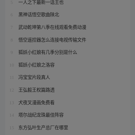
一人之下最新一话王也
5
黑神话悟空歌曲陕北
6
武动乾坤第八季在线观看免费动漫
7
悟空遥控器怎么连接电视传输文件
8
狐妖小红娘有几季分别是什么
9
狐妖小红娘之洛容
10
冯宝宝片段真人
11
王弘毅王权篇路透
12
犬夜叉漫画免费看
13
塔尔战纪龙珠最佳阵容
14
东方弘叶生产总厂在哪里
15