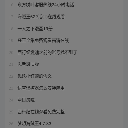
东方树叶客服热线24小时电话
16
海贼王622话(1)在线观看
17
一人之下漫画19册
18
狂王全集免费观看高清在线
19
西行纪燃魂之前的账号找不到了
20
忍者岚旧版
21
狐妖小红娘的含义
22
悟空遥控器怎么安装应用
23
清目灵瞳
24
西行纪在线观看免费完整
25
梦想海贼王4.7.33
26