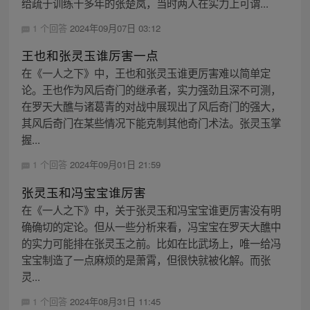
给疏于训练十多年的张楚岚，当时两人在实力上可谓...
1 个回答
2024年09月07日 03:12
王也和张灵玉谁厉害一点
在《一人之下》中，王也和张灵玉谁更厉害难以简单定
论。王也作为风后奇门的继承者，实力强劲且深不可测，
在罗天大醮与诸葛青的对战中展现出了风后奇门的强大，
其风后奇门在某些情况下能克制其他奇门术法。张灵玉掌
握...
1 个回答
2024年09月01日 21:59
张灵玉和冯宝宝谁厉害
在《一人之下》中，关于张灵玉和冯宝宝谁更厉害没有明
确确切的定论。但从一些分析来看，冯宝宝在罗天大醮中
的实力可能排在张灵玉之前。比如在比武场上，唯一给冯
宝宝制造了一点麻烦的是萧霄，但很快就被化解。而张
灵...
1 个回答
2024年08月31日 11:45