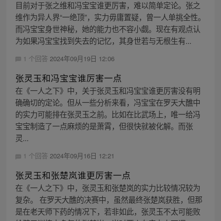
目前对于张之维和冯宝宝谁更厉害，难以简单定论。张之
维作为异人界“一绝顶”，实力毋庸置疑，曾一人单挑全性。
而冯宝宝身世神秘，她的能力也不容小觑。现在有观点认
为如果冯宝宝找到失去的记忆，其身世若与无根生有...
1 个回答
2024年09月19日 12:06
张灵玉和冯宝宝谁厉害一点
在《一人之下》中，关于张灵玉和冯宝宝谁更厉害没有明
确确切的定论。但从一些分析来看，冯宝宝在罗天大醮中
的实力可能排在张灵玉之前。比如在比武场上，唯一给冯
宝宝制造了一点麻烦的是萧霄，但很快就被化解。而张
灵...
1 个回答
2024年09月16日 12:21
张灵玉和张楚岚谁更厉害一点
在《一人之下》中，张灵玉和张楚岚的实力比较情况较为
复杂。 在罗天大醮的决赛中，虽然最终张楚岚获胜，但那
是在老天师下药的情况下，若非如此，张灵玉不太可能败