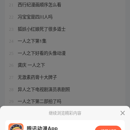
西行纪漫画顺序怎么看
21
冯宝宝是四川人吗
22
狐妖小红娘死了很多道士
23
一人之下第1集
24
一人之下好看的头像动漫
25
龚庆 一人之下
26
无激素药膏十大牌子
27
异人之下电视剧演员表剧照
28
一人之下第二部拍了吗
29
异人之下动漫免费观看全集
继续浏览精彩内容
30
腾讯动漫App