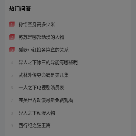
热门问答
孙悟空身高多少米
1
苏苏是哪部动漫的人物
2
狐妖小红娘各篇章的关系
3
异人之下徐三的异能有哪些呢
4
武林外传夺命蝎是第几集
5
一人之下电视剧演员表
6
完美世界动漫最新免费观看
7
异人之下动漫人物
8
西行纪之狂王篇
9