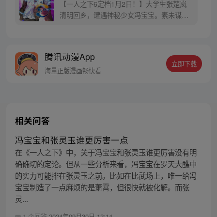
【一人之下6定档1月2日！】大学生张楚岚
清明回乡，遭遇神秘少女冯宝宝。素未谋面
的冯宝宝却对张楚岚异常熟悉，并将其带去
自己打工的快递公司。为了帮冯宝宝寻找她
的身世，也为了查清自己与爷爷身上的秘
腾讯动漫App
密，张楚岚的生活被彻底颠覆，与冯宝宝一
立即下载
同踏上“异人”之旅。
海量正版漫画畅快看
相关问答
冯宝宝和张灵玉谁更厉害一点
在《一人之下》中，关于冯宝宝和张灵玉谁更厉害没有明
确确切的定论。但从一些分析来看，冯宝宝在罗天大醮中
的实力可能排在张灵玉之前。比如在比武场上，唯一给冯
宝宝制造了一点麻烦的是萧霄，但很快就被化解。而张
灵...
1 个回答
2024年09月30日 12:14