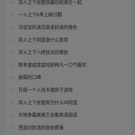
异人之下张楚岚最后和谁在一起
10
一人之下6季上映日期
11
冯宝宝的演员是谁扮演的角色
12
异人之下阿莲是什么意思
13
异人之下八绝技对应哪些
14
帮老婆成首富短剧林凡一口气看完
15
极狐的口碑
16
开局一个人伐木建房子游戏
17
异人之下张楚岚为什么叫阿莲
18
天地争霸美猴王全集高清国语
19
西游记陈浩民版免费看
20