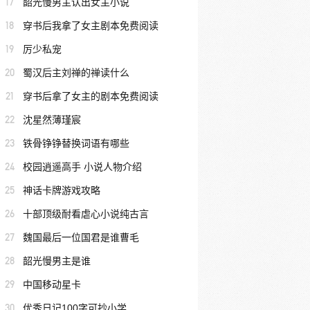
17
韶光慢男主认出女主小说
18
穿书后我拿了女主剧本免费阅读
19
厉少私宠
20
蜀汉后主刘禅的禅读什么
21
穿书后拿了女主的剧本免费阅读
22
沈星然薄瑾宸
23
铁骨铮铮替换词语有哪些
24
校园逍遥高手 小说人物介绍
25
神话卡牌游戏攻略
26
十部顶级耐看虐心小说纯古言
27
魏国最后一位国君是谁曹毛
28
韶光慢男主是谁
29
中国移动星卡
30
优秀日记100字可抄小学