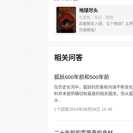
地球尽头
七度魚 · 末日 · 怪物
异星联军入侵，五个地球？五界
灾祸降临！
相关问答
狐妖600年前和500年前
在历史长河中，狐妖的形象和内涵不断变化。然
料并未提供确切和直接的相关描述。但从狐
从...
1个回答
2024年08月08日 14:30