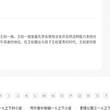
王权一族。王权一族是最先学会使用法宝并且将这种能力发扬光
牛耳者的地位，在王权霸业与其子王权富贵的时代，王权家的势
H
I
J
K
L
M
N
O
P
Q
R
S
T
一人之下的小说
阿尔泰尔穿越一人之下小说
爱情公寓之一人之下t