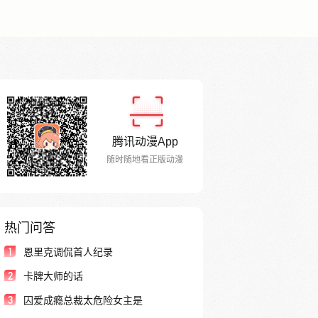
腾讯动漫App
随时随地看正版动漫
热门问答
1
恩里克调侃首人纪录
2
卡牌大师的话
3
囚爱成瘾总裁太危险女主是