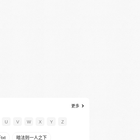
更多
U
V
W
X
Y
Z
xt
暗法则一人之下