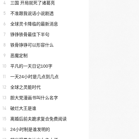
4
三国 开局就死了诸葛亮
5
不准跟我说话小说剧透
6
全球灵卡降临的最新消息
7
铮铮铁骨最佳下半句
8
铁骨铮铮可以形容什么
9
恶魔定制
10
平凡的一天日记100字
11
一天24小时是几点到几点
12
全球之灵能时代
13
胆大党漫画书叫什么名字
14
破烂大王是谁
15
离婚后前夫跪求复合免费阅读
16
24小时制是谁发明的